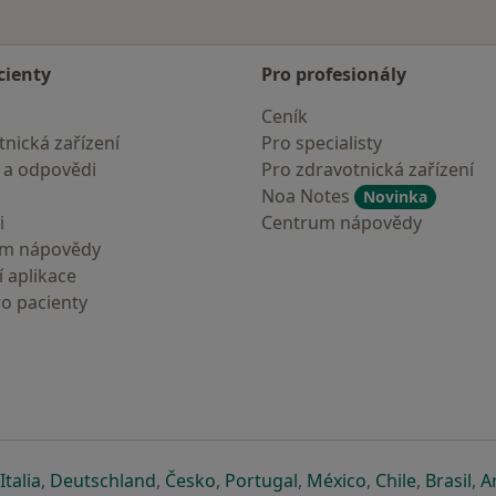
cienty
Pro profesionály
Ceník
nická zařízení
Pro specialisty
 a odpovědi
Pro zdravotnická zařízení
Noa Notes
Novinka
i
Centrum nápovědy
um nápovědy
 aplikace
ro pacienty
záložce
 v nové záložce
e otevře v nové záložce
se otevře v nové záložce
se otevře v nové záložce
se otevře v nové záložce
se otevře v nové záložc
se otevře v nov
se otevře
se 
Italia
,
Deutschland
,
Česko
,
Portugal
,
México
,
Chile
,
Brasil
,
A