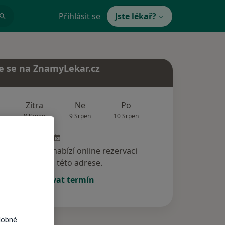
Přihlásit se
Jste lékař?
e se na ZnamyLekar.cz
Zítra
Ne
Po
Út
St
8 Srpen
9 Srpen
10 Srpen
11 Srpen
12 Srp
specialista nenabízí online rezervaci
termínu na této adrese.
Rezervovat termín
dobné