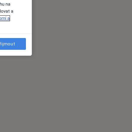
ahu na
lovat a
omí a
řijmout