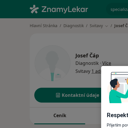
specializ
Hlavní Stránka
Diagnostik
Svitavy
Josef 
Změna měs
Josef Čáp
o specia
Diagnostik
·
Více
Svitavy
1 adresa
Kontaktní údaje
Respekt
Ceník
Adresy
Přijetím p