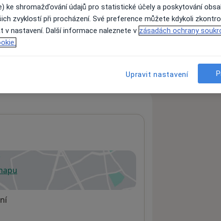
e) ke shromažďování údajů pro statistické účely a poskytování obs
ich zvyklostí při procházení. Své preference můžete kdykoli zkontro
t v nastavení. Další informace naleznete v
zásadách ochrany soukr
ách nejsou k dispozici
okie.
ádné informace o svých službách.
P
Upravit nastavení
 mapu
 otevře v nové záložce
ní