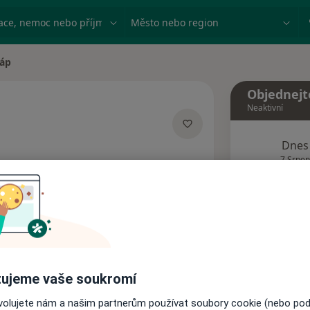
ace, nemoc nebo příjmení
Město nebo region
Čáp
ta
Objednejt
Neaktivní
Dnes
lizacích
7 Srpen
Tento 
Rezervovat termín
ujeme vaše soukromí
Názory pacientů
ovolujete nám a našim partnerům používat soubory cookie (nebo po