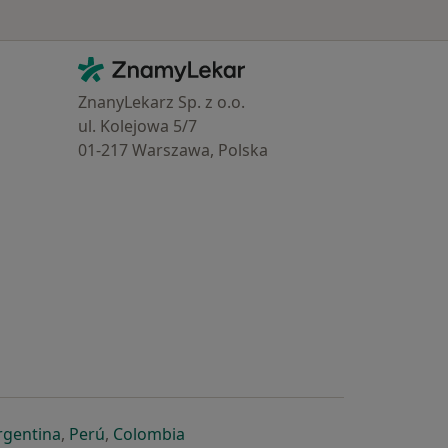
Kontakt
ZnamyLekar - Hlavní stránka
ZnanyLekarz Sp. z o.o.
ul. Kolejowa 5/7
01-217 Warszawa, Polska
e
é záložce
 v nové záložce
otevře v nové záložce
se otevře v nové záložce
se otevře v nové záložce
se otevře v nové záložce
rgentina
,
Perú
,
Colombia