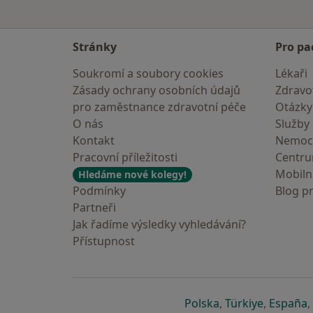
Stránky
Pro pa
Soukromí a soubory cookies
Lékaři
Zásady ochrany osobních údajů
Zdravot
pro zaměstnance zdravotní péče
Otázky
O nás
Služby
Kontakt
Nemoc
Pracovní příležitosti
Centr
Mobilní
Hledáme nové kolegy!
Podmínky
Blog p
Partneři
Jak řadíme výsledky vyhledávání?
Přístupnost
se otevře v nové 
se otevře
s
Polska
,
Türkiye
,
España
,