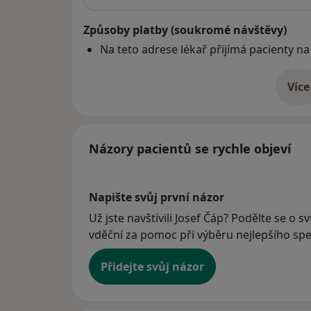
Způsoby platby (soukromé návštěvy)
Na teto adrese lékař přijímá pacienty na
Více
o 
Názory pacientů se rychle objeví
Napište svůj první názor
Už jste navštívili Josef Čáp? Podělte se o s
vděční za pomoc při výběru nejlepšího spec
Přidejte svůj názor