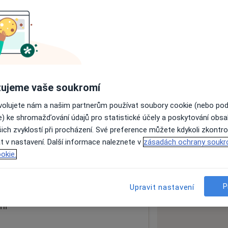
ách nejsou k dispozici
ádné informace o svých službách.
ujeme vaše soukromí
ovolujete nám a našim partnerům používat soubory cookie (nebo po
e) ke shromažďování údajů pro statistické účely a poskytování obs
ich zvyklostí při procházení. Své preference můžete kdykoli zkontro
t v nastavení. Další informace naleznete v
zásadách ochrany soukr
okie.
 mapu
 otevře v nové záložce
P
Upravit nastavení
ní