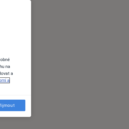
dobné
ahu na
lovat a
omí a
řijmout