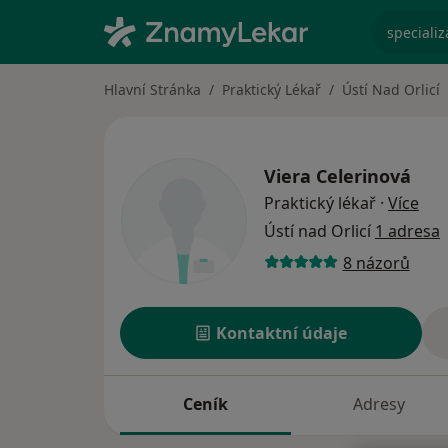
specializ
Hlavní Stránka
Praktický Lékař
Ústí Nad Orlicí
Viera Celerinová
o sp
Praktický lékař
·
Více
Ústí nad Orlicí
1 adresa
8 názorů
Kontaktní údaje
Ceník
Adresy