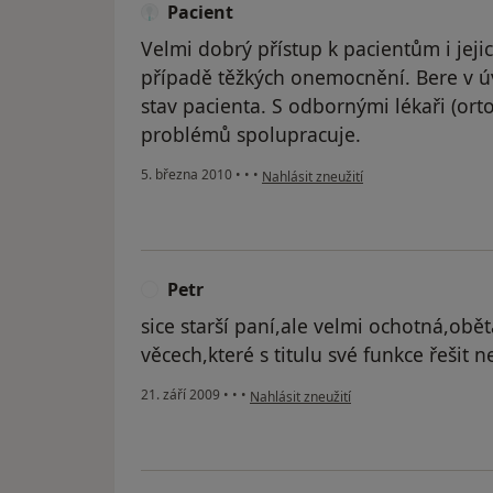
Pacient
Velmi dobrý přístup k pacientům i jeji
případě těžkých onemocnění. Bere v úva
stav pacienta. S odbornými lékaři (ort
problémů spolupracuje.
podle názoru uživatele Pacient
5. března 2010
•
•
•
Nahlásit zneužití
Petr
P
sice starší paní,ale velmi ochotná,obět
věcech,které s titulu své funkce řešit 
podle názoru uživatele Petr
21. září 2009
•
•
•
Nahlásit zneužití