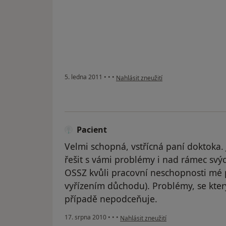
podle názoru uživatele Pacient
5. ledna 2011
•
•
•
Nahlásit zneužití
Pacient
Velmi schopná, vstřícná paní doktoka. 
řešit s vámi problémy i nad rámec svýc
OSSZ kvůli pracovní neschopnosti mé
vyřízením důchodu). Problémy, se kter
případě nepodceňuje.
podle názoru uživatele Pacient
17. srpna 2010
•
•
•
Nahlásit zneužití