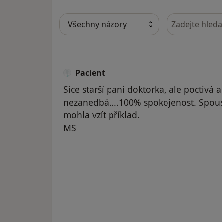
Hledejte v ná
Pacient
Sice starší paní doktorka, ale poctivá a
nezanedbá....100% spokojenost. Spous
mohla vzít příklad.
MS