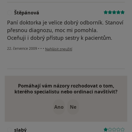
Štěpánová
Š
Paní doktorka je velice dobrý odborník. Stanoví
přesnou diagnozu, moc mi pomohla.
Oceňuji i dobrý přístup sestry k pacientům.
podle názoru uživatele Štěpánová
22. července 2009
•
•
•
Nahlásit zneužití
Pomáhají vám názory rozhodovat o tom,
kterého specialistu nebo ordinaci navštívit?
Ano
Ne
slabý
S