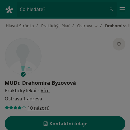
Hla
Co hledáte?
Hlavní Stránka
Praktický Lékař
Ostrava
Drahomíra 
Změna města
MUDr.
Drahomíra Byzovová
o specializacích
Praktický lékař
·
Více
Ostrava
1 adresa
10 názorů
Kontaktní údaje