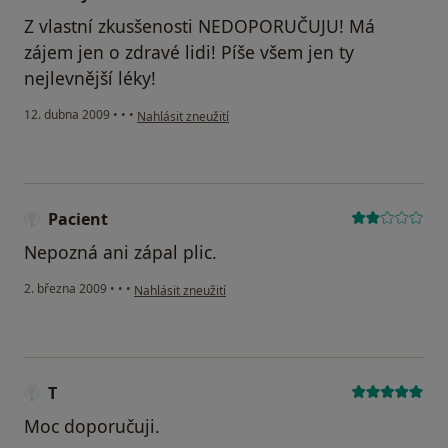
Z vlastní zkusšenosti NEDOPORUČUJU! Má
zájem jen o zdravé lidi! Píše všem jen ty
nejlevnější léky!
podle názoru uživatele slabý
12. dubna 2009
•
•
•
Nahlásit zneužití
Pacient
Nepozná ani zápal plic.
podle názoru uživatele Pacient
2. března 2009
•
•
•
Nahlásit zneužití
T
Moc doporučuji.