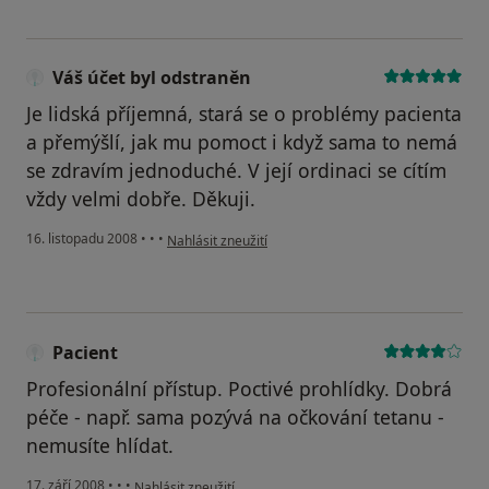
Váš účet byl odstraněn
Je lidská příjemná, stará se o problémy pacienta
a přemýšlí, jak mu pomoct i když sama to nemá
se zdravím jednoduché. V její ordinaci se cítím
vždy velmi dobře. Děkuji.
podle názoru uživatele Váš účet byl odstraněn
16. listopadu 2008
•
•
•
Nahlásit zneužití
Pacient
Profesionální přístup. Poctivé prohlídky. Dobrá
péče - např. sama pozývá na očkování tetanu -
nemusíte hlídat.
podle názoru uživatele Pacient
17. září 2008
•
•
•
Nahlásit zneužití