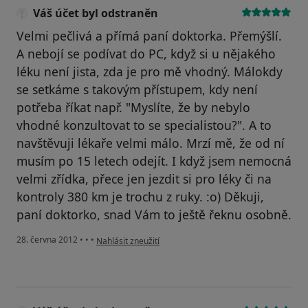
Váš účet byl odstraněn
Velmi pečlivá a přímá paní doktorka. Přemýšlí.
A nebojí se podívat do PC, když si u nějakého
léku není jista, zda je pro mě vhodný. Málokdy
se setkáme s takovým přístupem, kdy není
potřeba říkat např. "Myslíte, že by nebylo
vhodné konzultovat to se specialistou?". A to
navštěvuji lékaře velmi málo. Mrzí mě, že od ní
musím po 15 letech odejít. I když jsem nemocná
velmi zřídka, přece jen jezdit si pro léky či na
kontroly 380 km je trochu z ruky. :o) Děkuji,
paní doktorko, snad Vám to ještě řeknu osobně.
podle názoru uživatele Váš účet byl odstraněn
28. června 2012
•
•
•
Nahlásit zneužití