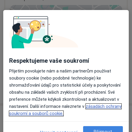
Přiblížit mapu
se otevře v nové záložce
Dostupnost
Na této adrese online kalendář není aktivní
Co mám v takové situaci udělat?
Způsoby platby (soukromé návštěvy)
Respektujeme vaše soukromí
Na teto adrese lékař přijímá pacienty na pojišťovnu
Přijetím povolujete nám a našim partnerům používat
Detaily
soubory cookie (nebo podobné technologie) ke
shromažďování údajů pro statistické účely a poskytování
Více
obsahu na základě vašich zvyklostí při procházení. Své
o adrese
preference můžete kdykoli zkontrolovat a aktualizovat v
nastavení. Další informace naleznete v
zásadách ochrany
soukromí a souborů cookie.
Názory
Přidejte svůj názor
Přijmout