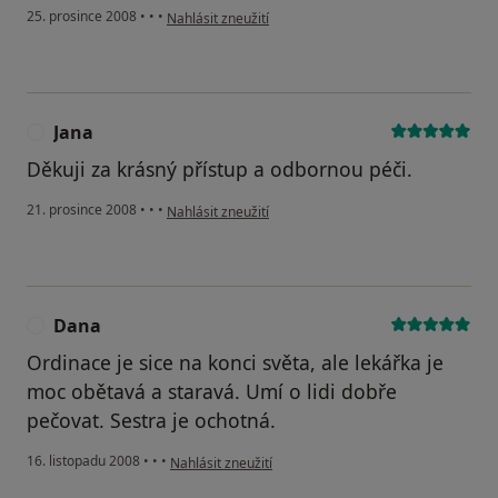
podle názoru uživatele T
25. prosince 2008
•
•
•
Nahlásit zneužití
Jana
J
Děkuji za krásný přístup a odbornou péči.
podle názoru uživatele Jana
21. prosince 2008
•
•
•
Nahlásit zneužití
Dana
D
Ordinace je sice na konci světa, ale lekářka je
moc obětavá a staravá. Umí o lidi dobře
pečovat. Sestra je ochotná.
podle názoru uživatele Dana
16. listopadu 2008
•
•
•
Nahlásit zneužití