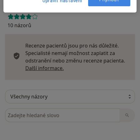
Upravit nastavení
10 názorů
Recenze pacientů jsou pro nás důležité.
Specialisté nemají možnost zaplatit za
odstranění nebo změnu recenze pacienta.
Další informace o názorech
Další informace.
Hledejte v názorech