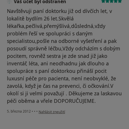
Váš účet byl odstraněn
Navštěvuji paní doktorku již od dívčích let, v
lokalitě bydlím 26 let.Skvělá
lékařka,pečlivá,přemýšlivá,důsledná,vždy
problém řeší ve spolupráci s daným
specialistou,pošle na odborné vyšetření a pak
posoudí správně léčbu,Vždy odcházím s dobým
pocitem, rovněž sestra je zde snad již jako
inventář, léta, ani neodhadnu jak dlouho a
spolupráce s paní doktorkou přináší pocit
luxusní péče pro pacienta, není neobvyklé, že
zavolá, když je čas na prevenci, či očkování.V
okolí si ji velmi považují . Děkujeme za laskavou
péči oběma a vřele DOPORUČUJEME.
podle názoru uživatele Váš účet byl odstraněn
5. března 2012
•
•
•
Nahlásit zneužití