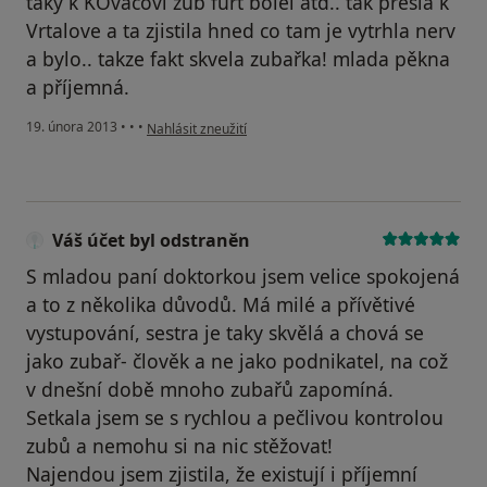
taky k KOvačovi zub furt bolel atd.. tak presla k
Vrtalove a ta zjistila hned co tam je vytrhla nerv
a bylo.. takze fakt skvela zubařka! mlada pěkna
a příjemná.
podle názoru uživatele Váš účet byl odstraněn
19. února 2013
•
•
•
Nahlásit zneužití
Váš účet byl odstraněn
S mladou paní doktorkou jsem velice spokojená
a to z několika důvodů. Má milé a přívětivé
vystupování, sestra je taky skvělá a chová se
jako zubař- člověk a ne jako podnikatel, na což
v dnešní době mnoho zubařů zapomíná.
Setkala jsem se s rychlou a pečlivou kontrolou
zubů a nemohu si na nic stěžovat!
Najendou jsem zjistila, že existují i příjemní