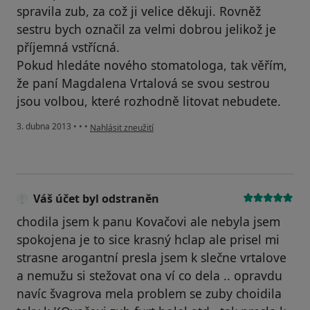
spravila zub, za což ji velice děkuji. Rovněž
sestru bych označil za velmi dobrou jelikož je
příjemná vstřícná.
Pokud hledáte nového stomatologa, tak věřím,
že paní Magdalena Vrtalová se svou sestrou
jsou volbou, které rozhodně litovat nebudete.
podle názoru uživatele Váš účet byl odstraněn
3. dubna 2013
•
•
•
Nahlásit zneužití
Váš účet byl odstraněn
chodila jsem k panu Kovačovi ale nebyla jsem
spokojena je to sice krasný hclap ale prisel mi
strasne arogantní presla jsem k slečne vrtalove
a nemužu si stežovat ona ví co dela .. opravdu
navíc švagrova mela problem se zuby choidila