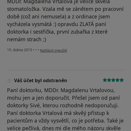
MDDr. Magdalena Vrtalová je velice skvělá
stomatoložka. Vzala mě se zánětem po pracovní
době (což ani nemusela) a z ordinace jsem
vycházela vysmátá :) opravdu ZLATÁ paní
doktorka i sestřička, první zubařka z které
nemám strach ;)
podle názoru uživatele Váš účet byl odstraněn
19. dubna 2013
•
•
•
Nahlásit zneužití
Váš účet byl odstraněn
Paní doktorku, MDDr. Magdalenu Vrtalovou,
mohu jen a jen doporučit. Přešel jsem od paní
doktorky Sivé, kterou rozhodně nedoporučuji.
Paní doktorka Vrtalová má skvěý přístup k
pacientům a vždy vysvětlí, co je potřeba. Také je
velice pečlivá, dnes mi dle mého názoru skvěle