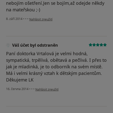
nebojím ošetření.Jen se bojím,až odejde někdy
na mateřskou ;-)
podle názoru uživatele Váš účet byl odstraněn
8. září 2014
•
•
•
Nahlásit zneužití
Váš účet byl odstraněn
Paní doktorka Vrtalová je velmi hodná,
sympatická, trpělivá, obětavá a pečlivá. I přes to
jak je mladinká, je to odborník na svém místě.
Má i velmi krásný vztah k dětským pacientům.
Děkujeme LK
podle názoru uživatele Váš účet byl odstraněn
16. června 2014
•
•
•
Nahlásit zneužití