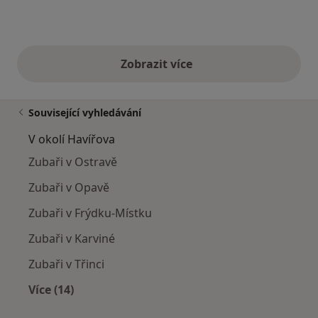
Zobrazit více
výše uvedené názory
Související vyhledávání
V okolí Havířova
Zubaři v Ostravě
Zubaři v Opavě
Zubaři v Frýdku-Místku
Zubaři v Karviné
Zubaři v Třinci
Více (14)
Více v kategorii: V okolí Havířova