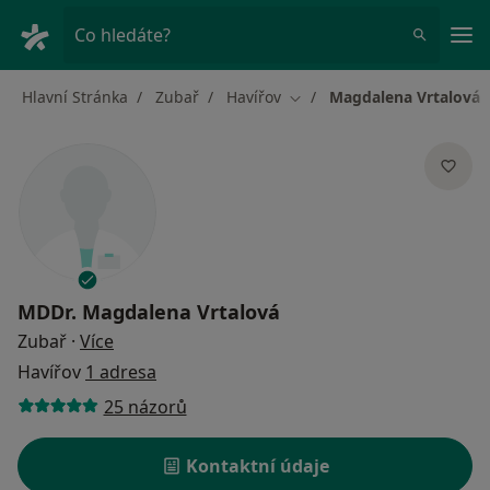
Hla
Co hledáte?
Hlavní Stránka
Zubař
Havířov
Magdalena Vrtalová
Změna města
MDDr.
Magdalena Vrtalová
o specializacích
Zubař
·
Více
Havířov
1 adresa
25 názorů
Kontaktní údaje