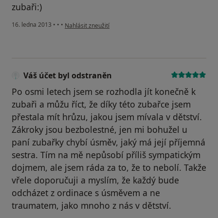
zubaři:)
podle názoru uživatele Váš účet byl odstraněn
16. ledna 2013
•
•
•
Nahlásit zneužití
Váš účet byl odstraněn
Po osmi letech jsem se rozhodla jít konečně k
zubaři a můžu říct, že díky této zubařce jsem
přestala mít hrůzu, jakou jsem mívala v dětství.
Zákroky jsou bezbolestné, jen mi bohužel u
paní zubařky chybí úsměv, jaký má její příjemná
sestra. Tím na mě nepůsobí příliš sympatickým
dojmem, ale jsem ráda za to, že to nebolí. Takže
vřele doporučuji a myslím, že každý bude
odcházet z ordinace s úsměvem a ne
traumatem, jako mnoho z nás v dětství.