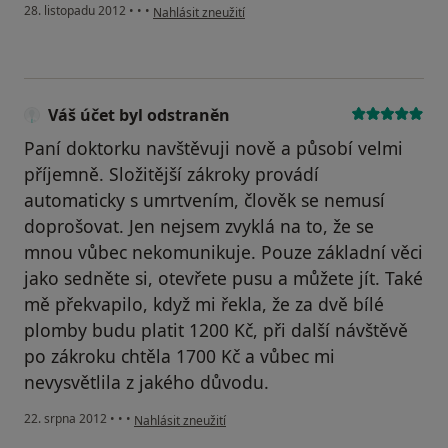
podle názoru uživatele Váš účet byl odstraněn
28. listopadu 2012
•
•
•
Nahlásit zneužití
Váš účet byl odstraněn
Paní doktorku navštěvuji nově a působí velmi
příjemně. Složitější zákroky provádí
automaticky s umrtvením, člověk se nemusí
doprošovat. Jen nejsem zvyklá na to, že se
mnou vůbec nekomunikuje. Pouze základní věci
jako sedněte si, otevřete pusu a můžete jít. Také
mě překvapilo, když mi řekla, že za dvě bílé
plomby budu platit 1200 Kč, při další návštěvě
po zákroku chtěla 1700 Kč a vůbec mi
nevysvětlila z jakého důvodu.
podle názoru uživatele Váš účet byl odstraněn
22. srpna 2012
•
•
•
Nahlásit zneužití