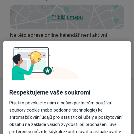
Přiblížit mapu
se otevře v nové záložce
Dostupnost
Na této adrese online kalendář není aktivní
Co mám v takové situaci udělat?
Více
o adrese
Názory
Respektujeme vaše soukromí
Přijetím povolujete nám a našim partnerům používat
Přidejte svůj názor
soubory cookie (nebo podobné technologie) ke
shromažďování údajů pro statistické účely a poskytování
obsahu na základě vašich zvyklostí při procházení. Své
25 názorů
preference můžete kdykoli zkontrolovat a aktualizovat v