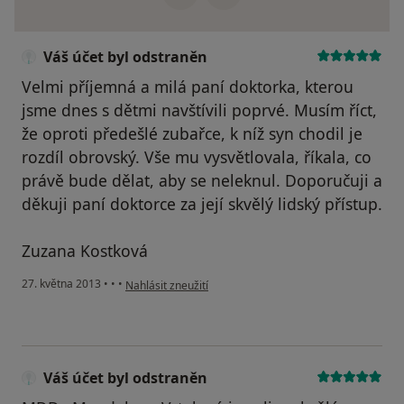
Váš účet byl odstraněn
Velmi příjemná a milá paní doktorka, kterou
jsme dnes s dětmi navštívili poprvé. Musím říct,
že oproti předešlé zubařce, k níž syn chodil je
rozdíl obrovský. Vše mu vysvětlovala, říkala, co
právě bude dělat, aby se neleknul. Doporučuji a
děkuji paní doktorce za její skvělý lidský přístup.
Zuzana Kostková
podle názoru uživatele Váš účet byl odstraněn
27. května 2013
•
•
•
Nahlásit zneužití
Váš účet byl odstraněn