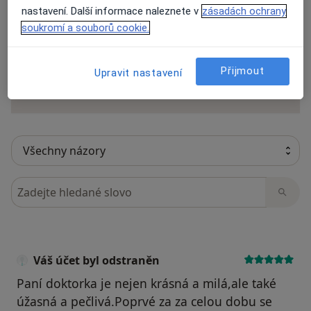
nastavení. Další informace naleznete v
zásadách ochrany
soukromí a souborů cookie.
Recenze pacientů jsou pro nás důležité.
Specialisté nemají možnost zaplatit za
odstranění nebo změnu recenze pacienta.
Přijmout
Upravit nastavení
Další informace o názorech
Další informace.
Hledejte v názorech
Váš účet byl odstraněn
Paní doktorka je nejen krásná a milá,ale také
úžasná a pečlivá.Poprvé za za celou dobu se