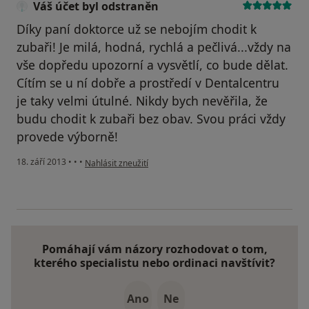
Váš účet byl odstraněn
Díky paní doktorce už se nebojím chodit k
zubaři! Je milá, hodná, rychlá a pečlivá...vždy na
vše dopředu upozorní a vysvětlí, co bude dělat.
Cítím se u ní dobře a prostředí v Dentalcentru
je taky velmi útulné. Nikdy bych nevěřila, že
budu chodit k zubaři bez obav. Svou práci vždy
provede výborně!
podle názoru uživatele Váš účet byl odstraněn
18. září 2013
•
•
•
Nahlásit zneužití
Pomáhají vám názory rozhodovat o tom,
kterého specialistu nebo ordinaci navštívit?
Ano
Ne