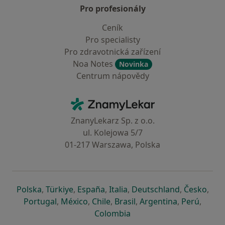
Pro profesionály
Ceník
Pro specialisty
Pro zdravotnická zařízení
Noa Notes
Novinka
Centrum nápovědy
Kontakt
ZnamyLekar - Hlavní stránka
ZnanyLekarz Sp. z o.o.
ul. Kolejowa 5/7
01-217 Warszawa, Polska
se otevře v nové záložce
se otevře v nové záložce
se otevře v nové záložce
se otevře v nové záložce
se otevře v 
se o
Polska
,
Türkiye
,
España
,
Italia
,
Deutschland
,
Česko
,
se otevře v nové záložce
se otevře v nové záložce
se otevře v nové záložce
se otevře v nové záložc
se otevře v 
se ote
Portugal
,
México
,
Chile
,
Brasil
,
Argentina
,
Perú
,
se otevře v nové záložce
Colombia