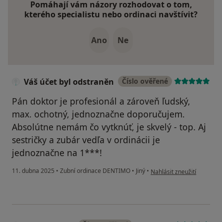
Pomáhají vám názory rozhodovat o tom,
kterého specialistu nebo ordinaci navštívit?
Ano
Ne
Váš účet byl odstraněn
Číslo ověřené
Pán doktor je profesionál a zároveň ľudský,
max. ochotný, jednoznačne doporučujem.
Absolútne nemám čo vytknúť, je skvelý - top. Aj
sestričky a zubár vedľa v ordinácii je
jednoznačne na 1***!
podle názoru uživatele Vá
11. dubna 2025
•
Zubní ordinace DENTIMO
•
Jiný
•
Nahlásit zneužití