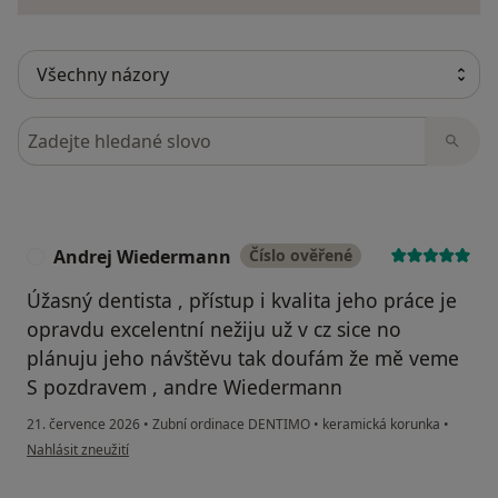
Hledejte v názorech
Andrej Wiedermann
Číslo ověřené
A
Úžasný dentista , přístup i kvalita jeho práce je
opravdu excelentní nežiju už v cz sice no
plánuju jeho návštěvu tak doufám že mě veme
S pozdravem , andre Wiedermann
21. července 2026
•
Zubní ordinace DENTIMO
•
keramická korunka
•
podle názoru uživatele Andrej Wiedermann
Nahlásit zneužití