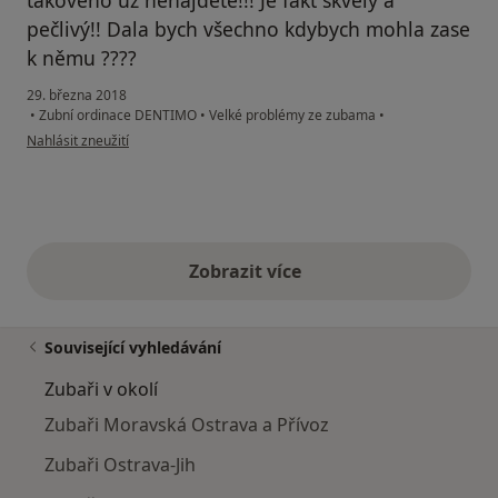
pečlivý!! Dala bych všechno kdybych mohla zase
k němu ????
29. března 2018
•
Zubní ordinace DENTIMO
•
Velké problémy ze zubama
•
podle názoru uživatele Váš účet byl odstraněn
Nahlásit zneužití
Zobrazit více
výše uvedené názory
Související vyhledávání
Zubaři v okolí
Zubaři Moravská Ostrava a Přívoz
Zubaři Ostrava-Jih