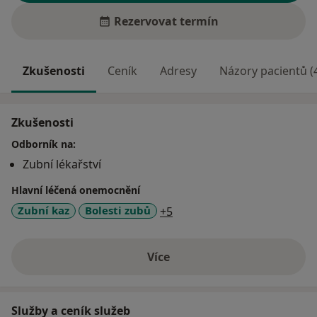
Rezervovat termín
Zkušenosti
Ceník
Adresy
Názory pacientů (
Zkušenosti
Odborník na:
Zubní lékařství
Hlavní léčená onemocnění
a11y_sr_more_diseases
Zubní kaz
Bolesti zubů
+5
Více
o zkušenostech
Služby a ceník služeb