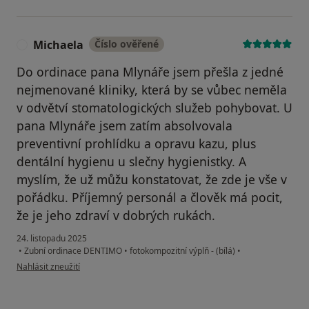
Michaela
Číslo ověřené
M
Do ordinace pana Mlynáře jsem přešla z jedné
nejmenované kliniky, která by se vůbec neměla
v odvětví stomatologických služeb pohybovat. U
pana Mlynáře jsem zatím absolvovala
preventivní prohlídku a opravu kazu, plus
dentální hygienu u slečny hygienistky. A
myslím, že už můžu konstatovat, že zde je vše v
pořádku. Příjemný personál a člověk má pocit,
že je jeho zdraví v dobrých rukách.
24. listopadu 2025
•
Zubní ordinace DENTIMO
•
fotokompozitní výplň - (bílá)
•
podle názoru uživatele Michaela
Nahlásit zneužití