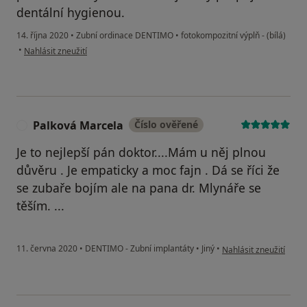
dentální hygienou.
14. října 2020
•
Zubní ordinace DENTIMO
•
fotokompozitní výplň - (bílá)
podle názoru uživatele IK
•
Nahlásit zneužití
Palková Marcela
Číslo ověřené
P
Je to nejlepší pán doktor....Mám u něj plnou
důvěru . Je empaticky a moc fajn . Dá se říci že
se zubaře bojím ale na pana dr. Mlynáře se
těším. ...
podle názoru uživatel
11. června 2020
•
DENTIMO - Zubní implantáty
•
Jiný
•
Nahlásit zneužití