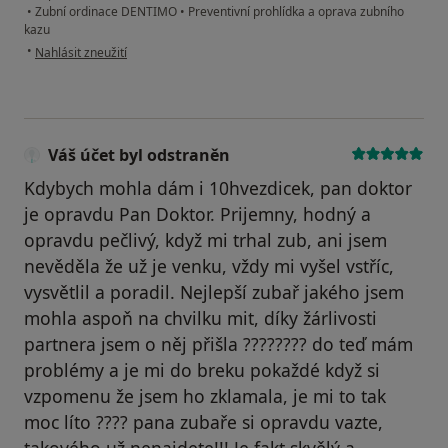
•
Zubní ordinace DENTIMO
•
Preventivní prohlídka a oprava zubního
kazu
podle názoru uživatele Váš účet byl odstraněn
•
Nahlásit zneužití
Váš účet byl odstraněn
Kdybych mohla dám i 10hvezdicek, pan doktor
je opravdu Pan Doktor. Prijemny, hodný a
opravdu pečlivý, když mi trhal zub, ani jsem
nevěděla že už je venku, vždy mi vyšel vstříc,
vysvětlil a poradil. Nejlepší zubař jakého jsem
mohla aspoň na chvilku mit, díky žárlivosti
partnera jsem o něj přišla ???????? do teď mám
problémy a je mi do breku pokaždé když si
vzpomenu že jsem ho zklamala, je mi to tak
moc líto ???? pana zubaře si opravdu vazte,
takového už nenajdete!!! Je fakt skvělý a