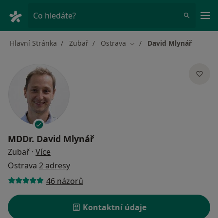
Hla
Co hledáte?
Hlavní Stránka
Zubař
Ostrava
David Mlynář
Změna města
MDDr.
David Mlynář
o specializacích
Zubař
·
Více
Ostrava
2 adresy
46 názorů
Kontaktní údaje