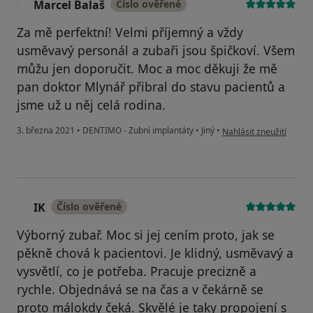
Marcel Balaš
Číslo ověřené
M
Za mě perfektní! Velmi příjemný a vždy
usměvavý personál a zubaři jsou špičkoví. Všem
můžu jen doporučit. Moc a moc děkuji že mě
pan doktor Mlynář přibral do stavu pacientů a
jsme už u něj celá rodina.
podle názoru uživatele
3. března 2021
•
DENTIMO - Zubní implantáty
•
Jiný
•
Nahlásit zneužití
IK
Číslo ověřené
I
Výborný zubař. Moc si jej cením proto, jak se
pěkně chová k pacientovi. Je klidný, usměvavý a
vysvětlí, co je potřeba. Pracuje precizně a
rychle. Objednává se na čas a v čekárně se
proto málokdy čeká. Skvělé je taky propojení s