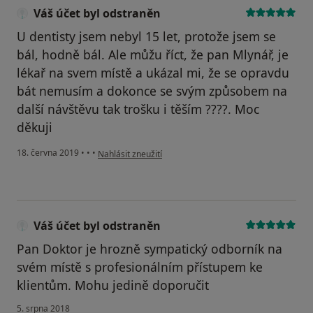
Váš účet byl odstraněn
U dentisty jsem nebyl 15 let, protože jsem se
bál, hodně bál. Ale můžu říct, že pan Mlynář, je
lékař na svem místě a ukázal mi, že se opravdu
bát nemusím a dokonce se svým způsobem na
další návštěvu tak trošku i těším ????. Moc
děkuji
podle názoru uživatele Váš účet byl odstraněn
18. června 2019
•
•
•
Nahlásit zneužití
Váš účet byl odstraněn
Pan Doktor je hrozně sympatický odborník na
svém místě s profesionálním přístupem ke
klientům. Mohu jedině doporučit
5. srpna 2018