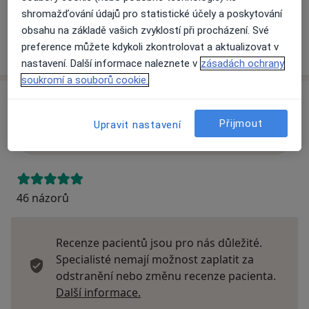
shromažďování údajů pro statistické účely a poskytování
obsahu na základě vašich zvyklostí při procházení. Své
Více
preference můžete kdykoli zkontrolovat a aktualizovat v
o adrese
nastavení. Další informace naleznete v
zásadách ochrany
soukromí a souborů cookie.
Názory
Přijmout
Upravit nastavení
Přidejte svůj názor
46 názorů
Recenze pacientů jsou pro nás důležité.
Specialisté nemají možnost zaplatit za
odstranění nebo změnu recenze pacienta.
Další informace o názorech
Další informace.