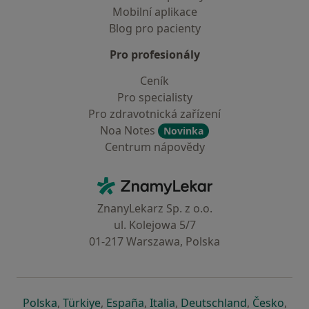
Mobilní aplikace
Blog pro pacienty
Pro profesionály
Ceník
Pro specialisty
Pro zdravotnická zařízení
Noa Notes
Novinka
Centrum nápovědy
Kontakt
ZnamyLekar - Hlavní stránka
ZnanyLekarz Sp. z o.o.
ul. Kolejowa 5/7
01-217 Warszawa, Polska
se otevře v nové záložce
se otevře v nové záložce
se otevře v nové záložce
se otevře v nové záložce
se otevře v 
se o
Polska
,
Türkiye
,
España
,
Italia
,
Deutschland
,
Česko
,