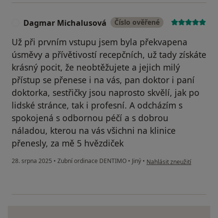
Dagmar Michalusová
Číslo ověřené
D
Už při prvním vstupu jsem byla překvapena
úsměvy a přívětivostí recepčních, už tady získáte
krásný pocit, že neobtěžujete a jejich milý
přístup se přenese i na vás, pan doktor i paní
doktorka, sestřičky jsou naprosto skvělí, jak po
lidské stránce, tak i profesní. A odcházím s
spokojená s odbornou péčí a s dobrou
náladou, kterou na vás všichni na klinice
přenesly, za mě 5 hvězdiček
podle názoru uživatele D
28. srpna 2025
•
Zubní ordinace DENTIMO
•
Jiný
•
Nahlásit zneužití