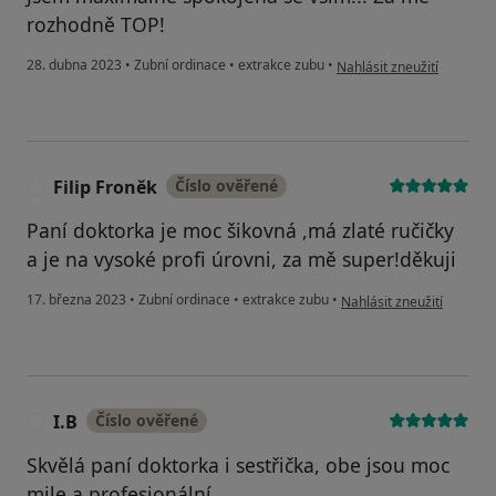
rozhodně TOP!
podle názoru uživatele Ve
28. dubna 2023
•
Zubní ordinace
•
extrakce zubu
•
Nahlásit zneužití
Filip Froněk
Číslo ověřené
F
Paní doktorka je moc šikovná ,má zlaté ručičky
a je na vysoké profi úrovni, za mě super!děkuji
podle názoru uživatele Fi
17. března 2023
•
Zubní ordinace
•
extrakce zubu
•
Nahlásit zneužití
I.B
Číslo ověřené
I
Skvělá paní doktorka i sestřička, obe jsou moc
mile a profesionální.