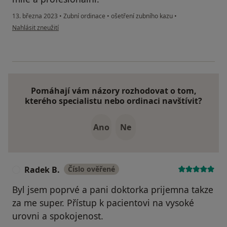
13. března 2023
•
Zubní ordinace
•
ošetření zubního kazu
•
podle názoru uživatele I.B
Nahlásit zneužití
Pomáhají vám názory rozhodovat o tom,
kterého specialistu nebo ordinaci navštívit?
Ano
Ne
Radek B.
Číslo ověřené
R
Byl jsem poprvé a pani doktorka prijemna takze
za me super. Přístup k pacientovi na vysoké
urovni a spokojenost.