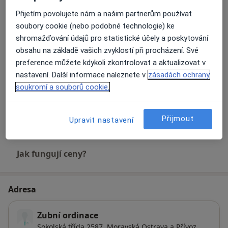
Přijetím povolujete nám a našim partnerům používat
Prevence zubního kazu
soubory cookie (nebo podobné technologie) ke
Detaily
shromažďování údajů pro statistické účely a poskytování
obsahu na základě vašich zvyklostí při procházení. Své
Rentgen zubů
preference můžete kdykoli zkontrolovat a aktualizovat v
Detaily
nastavení. Další informace naleznete v
zásadách ochrany
soukromí a souborů cookie.
Záchovná stomatologie
Detaily
Přijmout
Upravit nastavení
Jak fungují ceny?
Adresa
Zubní ordinace
Sokolská třída 2587,
Moravská Ostrava a Přívoz
,