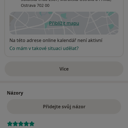
Ostrava
702 00
Přiblížit mapu
se otevře v nové záložce
Dostupnost
Na této adrese online kalendář není aktivní
Co mám v takové situaci udělat?
Více
o adrese
Názory
Přidejte svůj názor