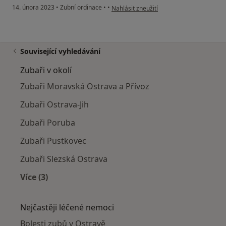
podle názoru uživatele Radek B.
14. února 2023
•
Zubní ordinace
•
•
Nahlásit zneužití
Související vyhledávání
Zubaři v okolí
Zubaři Moravská Ostrava a Přívoz
Zubaři Ostrava-Jih
Zubaři Poruba
Zubaři Pustkovec
Zubaři Slezská Ostrava
Více (3)
Více v kategorii: Zubaři v okolí
Nejčastěji léčené nemoci
Bolesti zubů v Ostravě