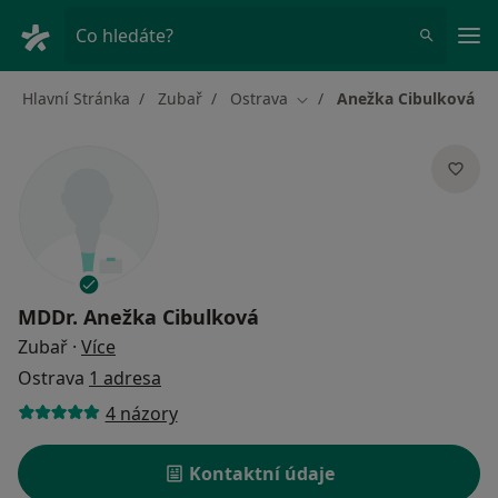
Hla
Co hledáte?
Hlavní Stránka
Zubař
Ostrava
Anežka Cibulková
Změna města
MDDr.
Anežka Cibulková
o specializacích
Zubař
·
Více
Ostrava
1 adresa
4 názory
Kontaktní údaje