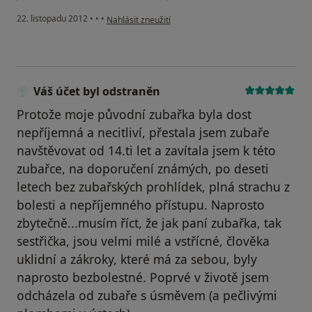
podle názoru uživatele Váš účet byl odstraněn
22. listopadu 2012
•
•
•
Nahlásit zneužití
Váš účet byl odstraněn
Protože moje původní zubařka byla dost
nepříjemná a necitliví, přestala jsem zubaře
navštěvovat od 14.ti let a zavítala jsem k této
zubařce, na doporučení známých, po deseti
letech bez zubařských prohlídek, plná strachu z
bolesti a nepříjemného přístupu. Naprosto
zbytečně...musím říct, že jak paní zubařka, tak
sestřička, jsou velmi milé a vstřícné, člověka
uklidní a zákroky, které má za sebou, byly
naprosto bezbolestné. Poprvé v životě jsem
odcházela od zubaře s úsměvem (a pečlivými