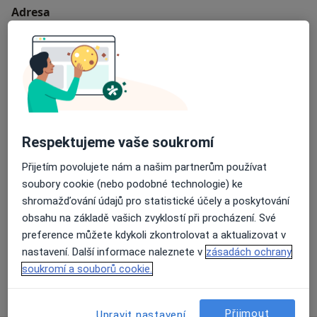
Adresa
Zubní ambulance
Sokolská třída 49,
Ostrava
70200
Přiblížit mapu
se otevře v nové záložce
Respektujeme vaše soukromí
Dostupnost
Na této adrese online kalendář není aktivní
Přijetím povolujete nám a našim partnerům používat
Co mám v takové situaci udělat?
soubory cookie (nebo podobné technologie) ke
shromažďování údajů pro statistické účely a poskytování
Způsoby platby (soukromé návštěvy)
obsahu na základě vašich zvyklostí při procházení. Své
Na teto adrese lékař přijímá pacienty na pojišťovnu
preference můžete kdykoli zkontrolovat a aktualizovat v
Detaily
nastavení. Další informace naleznete v
zásadách ochrany
soukromí a souborů cookie.
Více
o adrese
Přijmout
Upravit nastavení