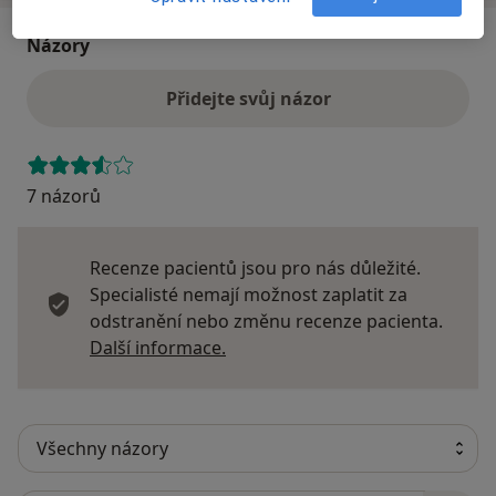
Názory
Přidejte svůj názor
7 názorů
Recenze pacientů jsou pro nás důležité.
Specialisté nemají možnost zaplatit za
odstranění nebo změnu recenze pacienta.
Další informace o názorech
Další informace.