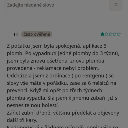
Hledejte v názorech
LL
Číslo ověřené
L
Z počátku jsem byla spokojená, aplikace 3
plomb. Po vypadnutí jedné plomby do 3 týdnů,
jsem byla znovu ošetřena, znovu plomba
provedena - reklamace nebyl problém.
Odcházela jsem z ordinace ( po rentgenu ) se
slovy vše máte v pořádku, zase za 6 měsíců na
prevenci. Když mi opět po třech týdnech
plomba vypadla, šla jsem k jinému zubaři, již s
nesnesitelnou bolestí.
Záňet zubní dřeně, většinu předělat a objeveny
další tři kazy.
Nedoporučuji v žádném případě, popis výše se