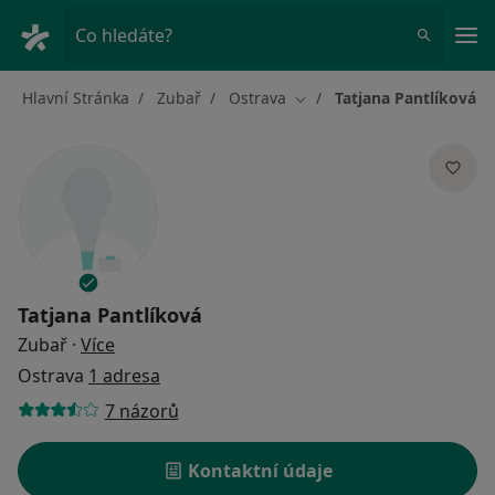
Hla
Co hledáte?
Hlavní Stránka
Zubař
Ostrava
Tatjana Pantlíková
Změna města
Tatjana Pantlíková
o specializacích
Zubař
·
Více
Ostrava
1 adresa
7 názorů
Kontaktní údaje