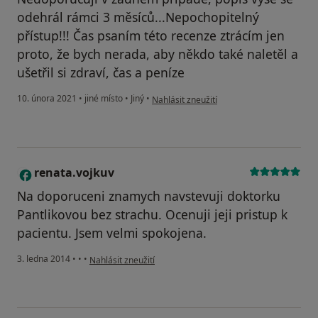
odehrál rámci 3 měsíců...Nepochopitelný
přístup!!! Čas psaním této recenze ztrácím jen
proto, že bych nerada, aby někdo také naletěl a
ušetřil si zdraví, čas a peníze
podle názoru uživatele LL
10. února 2021
•
jiné místo
•
Jiný
•
Nahlásit zneužití
renata.vojkuv
R
Na doporuceni znamych navstevuji doktorku
Pantlikovou bez strachu. Ocenuji jeji pristup k
pacientu. Jsem velmi spokojena.
podle názoru uživatele renata.vojkuv
3. ledna 2014
•
•
•
Nahlásit zneužití