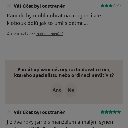
Váš účet byl odstraněn
Paní dr. by mohla ubrat na aroganci,ale
klobouk dolů,jak to umí s dětmi....
podle názoru uživatele Váš účet byl odstraněn
2. srpna 2013
•
•
•
Nahlásit zneužití
Pomáhají vám názory rozhodovat o tom,
kterého specialistu nebo ordinaci navštívit?
Ano
Ne
Váš účet byl odstraněn
Již dva roky jsme s manželem a malým synem