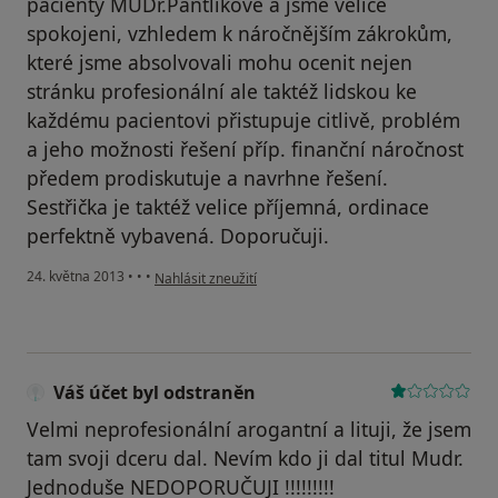
pacienty MUDr.Pantlikové a jsme velice
spokojeni, vzhledem k náročnějším zákrokům,
které jsme absolvovali mohu ocenit nejen
stránku profesionální ale taktéž lidskou ke
každému pacientovi přistupuje citlivě, problém
a jeho možnosti řešení příp. finanční náročnost
předem prodiskutuje a navrhne řešení.
Sestřička je taktéž velice příjemná, ordinace
perfektně vybavená. Doporučuji.
podle názoru uživatele Váš účet byl odstraněn
24. května 2013
•
•
•
Nahlásit zneužití
Váš účet byl odstraněn
Velmi neprofesionální arogantní a lituji, že jsem
tam svoji dceru dal. Nevím kdo ji dal titul Mudr.
Jednoduše NEDOPORUČUJI !!!!!!!!!