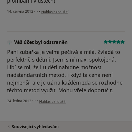
plombami v ústech)
podle názoru uživatele Váš účet byl odstraněn
14. června 2012
•
•
•
Nahlásit zneužití
Váš účet byl odstraněn
Paní zubařka je velmi pečlivá a milá. Zvládá to
perfektně s dětmi. Jsem s ní max. spokojená.
Líbí se mi, že i u děti nabídne možnost
nadstandartních metod, i když ta cena není
nejmenší, ale je už na každém zda se rozhodne
těchto metod využít. Mohu vřele doporučit.
podle názoru uživatele Váš účet byl odstraněn
24. ledna 2012
•
•
•
Nahlásit zneužití
Související vyhledávání