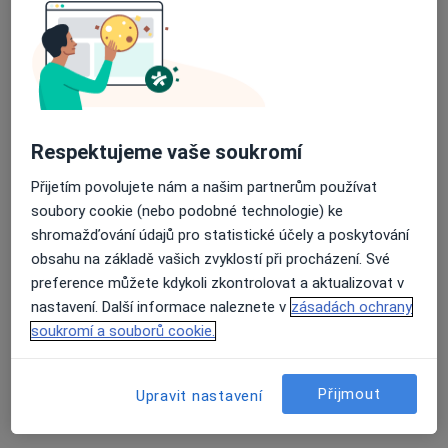
Průměrné hodnocení na Apple a Play Store 4.5
MUDr. Radim Bužga
·
Více
Gastroenterolog, Internista
141 názorů
Respektujeme vaše soukromí
Adresa 1
Adresa 2
Adresa 3
Přijetím povolujete nám a našim partnerům používat
soubory cookie (nebo podobné technologie) ke
Karvinská 5/1518, Havířov
•
Mapa
shromažďování údajů pro statistické účely a poskytování
Gastro-Med, s.r.o., gastro., interní
obsahu na základě vašich zvyklostí při procházení. Své
preference můžete kdykoli zkontrolovat a aktualizovat v
Tento specialista nenabízí online rezervaci termínu na této adrese.
nastavení. Další informace naleznete v
zásadách ochrany
Rezervovat termín
soukromí a souborů cookie.
Přijmout
Upravit nastavení