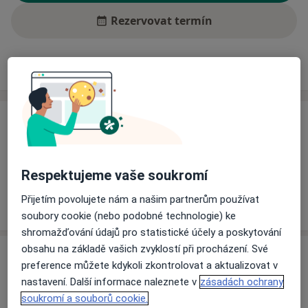
Rezervovat termín
Ceník
Adresy
Názory pacientů (1)
Ceník
Informace o službách a cenách nejsou k dispozici
Tento specialista ještě nepřidával žádné informace o
Respektujeme vaše soukromí
svých službách.
Přijetím povolujete nám a našim partnerům používat
soubory cookie (nebo podobné technologie) ke
shromažďování údajů pro statistické účely a poskytování
obsahu na základě vašich zvyklostí při procházení. Své
Adresa
preference můžete kdykoli zkontrolovat a aktualizovat v
nastavení. Další informace naleznete v
zásadách ochrany
Fakultní nemocnice Ostrava
soukromí a souborů cookie.
17. listopadu 1790/5,
Ostrava
708 52