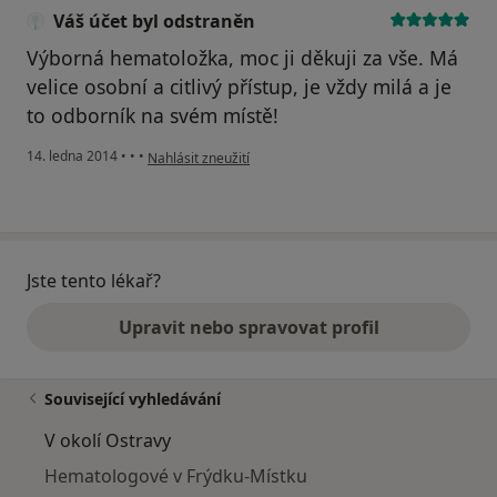
Váš účet byl odstraněn
Výborná hematoložka, moc ji děkuji za vše. Má
velice osobní a citlivý přístup, je vždy milá a je
to odborník na svém místě!
podle názoru uživatele Váš účet byl odstraněn
14. ledna 2014
•
•
•
Nahlásit zneužití
Jste tento lékař?
Upravit nebo spravovat profil
Související vyhledávání
V okolí Ostravy
Hematologové v Frýdku-Místku