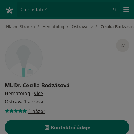
Hla
Co hledáte?
Hlavní Stránka
Hematolog
Ostrava
Cecília Bodzáso
Změna města
MUDr.
Cecília Bodzásová
o specializacích
Hematolog
·
Více
Ostrava
1 adresa
1 názor
Kontaktní údaje