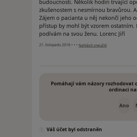
budoucnosti. Několik hodin trvající op
zkušenostem s nesmírnou bravůrou. A 
Zájem o pacianta u něj nekončí jeho o
přístup by mohl být vzorem ostatním.
podívám na svou ženu. Lorenc Jiří
podle názoru uživatele Váš účet b
21. listopadu 2016
•
•
•
Nahlásit zneužití
Pomáhají vám názory rozhodovat o 
ordinaci na
Ano
Váš účet byl odstraněn