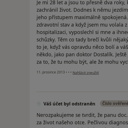
Je mi 28 let a jsou to přesně dva roky
zachránil život. Dodnes k němu jezdím 
jeho přístupem maximálně spokojená. J
zdravotní stav a když jsem mu volala z
hospitalizaci, vyposlechl si mne a ihne
schůzky. Těm co tady brečí kvůli nějak
to je, když vás opravdu něco bolí a váš 
někdo, jako pan doktor Dostalík. Ješt
za to, že tu mohu být, ale že mohu v
podle názoru uživatele Váš účet by
11. prosince 2013
•
•
•
Nahlásit zneužití
Váš účet byl odstraněn
Číslo ověřen
Nerozpakujeme se tvrdit, že panu doc
za život našeho otce. Pečlivou diagno