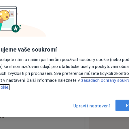
ách nejsou k dispozici
ádné informace o svých službách.
ujeme vaše soukromí
ovolujete nám a našim partnerům používat soubory cookie (nebo po
e) ke shromažďování údajů pro statistické účely a poskytování obs
ich zvyklostí při procházení. Své preference můžete kdykoli zkontro
t v nastavení. Další informace naleznete v
zásadách ochrany soukr
okie.
 mapu
 otevře v nové záložce
P
Upravit nastavení
ní