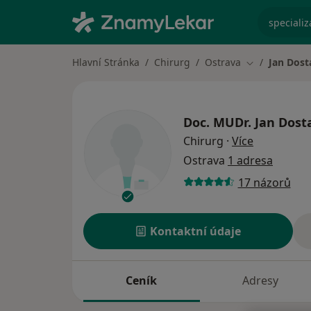
specializ
Hlavní Stránka
Chirurg
Ostrava
Jan Dost
Změna města
Doc. MUDr.
Jan Dosta
o specializ
Chirurg
·
Více
Ostrava
1 adresa
17 názorů
Kontaktní údaje
Ceník
Adresy