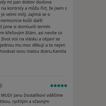
, kdy mi pan doktor doslova
na kontroly a můžu říct, že jsem s
e velmi milý, zajímá se o
 nemocnice kvůli další
d jsme si domluvili termín
ým křečovým žilám, asi nevíte co
život visí na vlásku a objeví se
ě jednou mu moc děkuji a to nejen
ychovávat svou malou dceru.Kamila
l odstraněn
é
. MUDr Janu Dostalíkovi vděčíme
stikou, rychlým a včasným