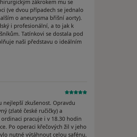
hirurgickým zákrokem mu se
 (ve dvou případech se jednalo
 dalším o aneurysma břišní aorty).
ský i profesionální, a to jak k
ušníkům. Tatínkovi se dostala pod
plňuje naši představu o ideálním
dstraněn
nejlepší zkušenost. Opravdu
ý (zlaté české ručičky) a
í ordinaci pracuje i v 18.30 hodin
ce. Po operaci křečových žil v jeho
ylo nutné výtáhnout celou safénu,