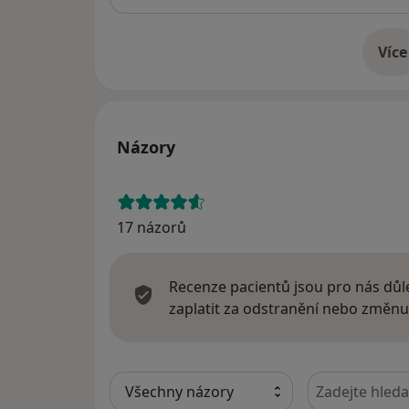
Více
o 
Názory
17 názorů
Recenze pacientů jsou pro nás důle
zaplatit za odstranění nebo změnu
Hledejte v ná