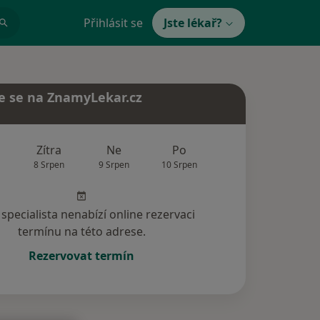
Přihlásit se
Jste lékař?
e se na ZnamyLekar.cz
Zítra
Ne
Po
Út
St
8 Srpen
9 Srpen
10 Srpen
11 Srpen
12 Srp
specialista nenabízí online rezervaci
termínu na této adrese.
Rezervovat termín