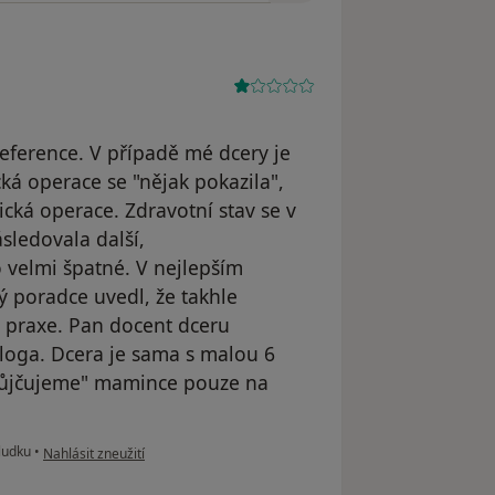
í reference. V případě mé dcery je
ká operace se "nějak pokazila",
cká operace. Zdravotní stav se v
sledovala další,
o velmi špatné. V nejlepším
ý poradce uvedl, že takhle
t praxe. Pan docent dceru
loga. Dcera je sama s malou 6
"půjčujeme" mamince pouze na
podle názoru uživatele Váš účet byl odstraněn
ludku
•
Nahlásit zneužití