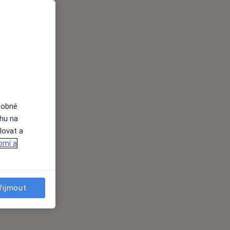
dobné
ahu na
lovat a
omí a
řijmout