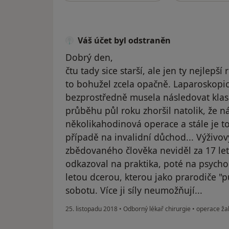
Váš účet byl odstraněn
Dobrý den,
čtu tady sice starší, ale jen ty nejlepš
to bohužel zcela opačně. Laparoskopic
bezprostředně musela následovat klasi
průběhu půl roku zhoršil natolik, že ná
několikahodinová operace a stále je t
případě na invalidní důchod... Výživov
zbědovaného člověka neviděl za 17 le
odkazoval na praktika, poté na psycho
letou dcerou, kterou jako prarodiče 
sobotu. Více ji síly neumožňují...
25. listopadu 2018
•
Odborný lékař chirurgie
•
operace ža