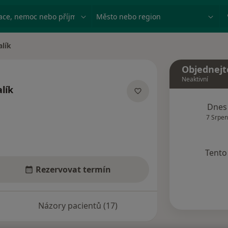
ace, nemoc nebo příjmení
Město nebo region
alík
Objednejt
Neaktivní
lík
acích
Dnes
7 Srpen
Tento 
Rezervovat termín
Názory pacientů (17)