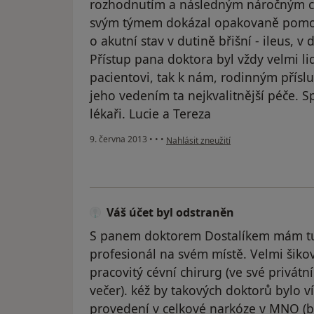
rozhodnutím a následným náročným c
svým týmem dokázal opakovaně pomoci
o akutní stav v dutině břišní - ileus, v
Přístup pana doktora byl vždy velmi lid
pacientovi, tak k nám, rodinným přísl
jeho vedením ta nejkvalitnější péče. S
lékaři. Lucie a Tereza
podle názoru uživatele Váš účet byl o
9. června 2013
•
•
•
Nahlásit zneužití
Váš účet byl odstraněn
S panem doktorem Dostalíkem mám tu 
profesionál na svém místě. Velmi šikovn
pracovitý cévní chirurg (ve své privátn
večer). kéž by takových doktorů bylo ví
provedení v celkové narkóze v MNO (b