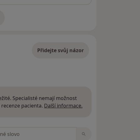
adrese
Přidejte svůj názor
žité. Specialisté nemají možnost
Další informace o názor
 recenze pacienta.
Další informace.
zorech