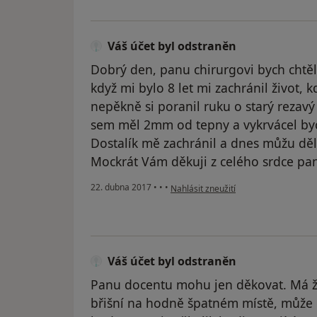
Váš účet byl odstraněn
Dobrý den, panu chirurgovi bych chtěl
když mi bylo 8 let mi zachránil život, 
nepěkně si poranil ruku o starý rezavý 
sem měl 2mm od tepny a vykrvácel byc
Dostalík mě zachránil a dnes můžu děla
Mockrát Vám děkuji z celého srdce pan
podle názoru uživatele Váš účet byl 
22. dubna 2017
•
•
•
Nahlásit zneužití
Váš účet byl odstraněn
Panu docentu mohu jen děkovat. Má ž
břišní na hodně špatném místě, může