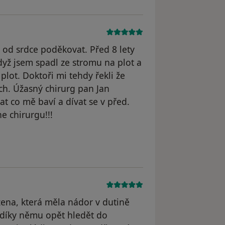
 od srdce poděkovat. Před 8 lety
když jsem spadl ze stromu na plot a
plot. Doktoři mi tehdy řekli že
h. Úžasný chirurg pan Jan
t co mě baví a dívat se v před.
e chirurgu!!!
odstraněn
ena, která měla nádor v dutině
 díky němu opět hledět do