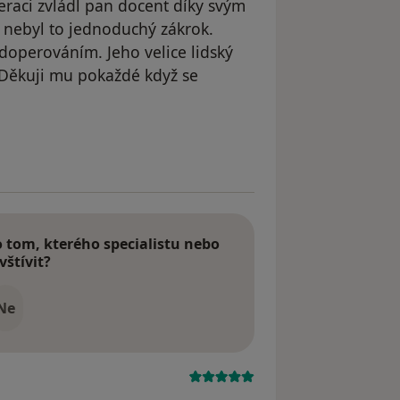
eraci zvládl pan docent díky svým
nebyl to jednoduchý zákrok.
doperováním. Jeho velice lidský
 Děkuji mu pokaždé když se
yl odstraněn
tom, kterého specialistu nebo
vštívit?
Ne