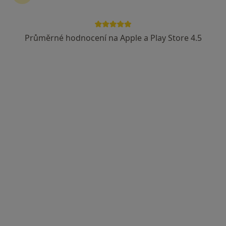
17. listopadu 1790/5, Ostrava
•
Mapa
Fakultní nemocnice Ostrava
Průměrné hodnocení na Apple a Play Store 4.5
Tento specialista nenabízí online rezervaci termínu na této adrese.
Rezervovat termín
MUDr. Alfred Tvrdý
Chirurg
5 názorů
Čs. armády 6a, Hlučín
•
Mapa