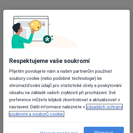
Tato klinika nemá specialisty s dostupnými termíny v online kalendáři
Zobrazit profil
Respektujeme vaše soukromí
Přijetím povolujete nám a našim partnerům používat
soubory cookie (nebo podobné technologie) ke
Foldyna privátní chirurgická klinika
shromažďování údajů pro statistické účely a poskytování
·
Více
Chirurg, Anesteziolog, Ostatní
obsahu na základě vašich zvyklostí při procházení. Své
preference můžete kdykoli zkontrolovat a aktualizovat v
Na nábřeží 1488/8b, Havířov
•
Mapa
nastavení. Další informace naleznete v
zásadách ochrany
Foldyna privátní chirurgická klinika
soukromí a souborů cookie.
Tato klinika nemá specialisty s dostupnými termíny v online kalendáři
Zobrazit profil
Přijmout