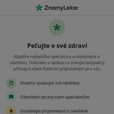
Hla
Chirurg • Ostrava, moravskoslezský
Filtry
• 1
Mapa
Doporučení chirurgové s Oborová zdravotní
Pečujte o své zdraví
pojišťovna Ostrava
Jak řadíme výsledky vyhledávání?
Najděte nejlepšího specialistu a objednejte si
návštěvu. Stáhněte si aplikaci a získejte bezplatný
přístup k všem funkcím připraveným pro vás:
Snadno spravujte své návštěvy
Odesílejte zprávy svým specialistům
David Míka
Dostávejte připomenutí o návštěvě
Chirurg