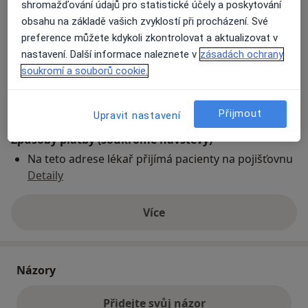
shromažďování údajů pro statistické účely a poskytování
obsahu na základě vašich zvyklostí při procházení. Své
preference můžete kdykoli zkontrolovat a aktualizovat v
Přiblížit mapu
se otevře v nové záložce
nastavení. Další informace naleznete v
zásadách ochrany
soukromí a souborů cookie.
Dostupnost
Na této adrese online kalendář není aktivní
Co mám v takové situaci udělat?
Přijmout
Upravit nastavení
Způsoby platby (soukromé návštěvy)
Na teto adrese lékař přijímá pacienty na pojišťovnu
Detaily
Více
o adrese
Názory
Přidejte svůj názor