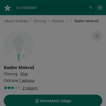
Hla
Co hledáte?
Hlavní Stránka
Chirurg
Ostrava
Radim Mokroš
Změna města
Radim Mokroš
o specializacích
Chirurg
·
Více
Ostrava
1 adresa
2 názory
Kontaktní údaje