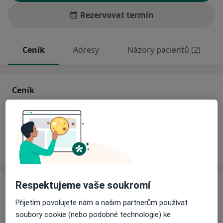
Rezervovat termín
Ceník
Adresy
Názory pacientů (2)
Ceník
Informace o službách a cenách nejsou k dispozici
Tento specialista ještě nepřidával žádné informace o
svých službách.
Adresa
Respektujeme vaše soukromí
Přijetím povolujete nám a našim partnerům používat
Ordinace
soubory cookie (nebo podobné technologie) ke
Ostrava