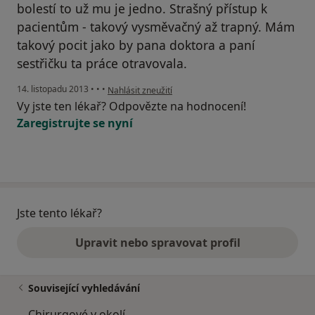
bolestí to už mu je jedno. Strašný přístup k
pacientům - takový vysměvačný až trapný. Mám
takový pocit jako by pana doktora a paní
sestřičku ta práce otravovala.
podle názoru uživatele Váš účet byl odstraněn
14. listopadu 2013
•
•
•
Nahlásit zneužití
Vy jste ten lékař? Odpovězte na hodnocení!
Zaregistrujte se nyní
Jste tento lékař?
Upravit nebo spravovat profil
Související vyhledávání
Chirurgové v okolí