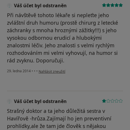
Váš účet byl odstraněn
Při návštěvě tohoto lékaře si nepleťte jeho
zvláštní druh humoru (prostě chirurg z letecké
záchranky s mnoha hroznými zážitky!!!) s jeho
vysokou odbornou erudicí a hlubokými
znalostmi léčiv. Jeho znalosti s velmi rychlým
rozhodováním mi velmi vyhovují, na humor si
rád zvyknu. Doporučuji.
podle názoru uživatele Váš účet byl odstraněn
29. ledna 2014
•
•
•
Nahlásit zneužití
Váš účet byl odstraněn
Strašný doktor a ta jeho důležitá sestra v
Havířově -hrůza.Zajímají ho jen preventivní
prohlídky,ale že tam jde člověk s nějakou