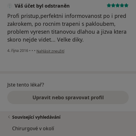
Váš účet byl odstraněn
Profi pristup,perfektni informovanost po i pred
zakrokem, po rocnim trapeni s pakloubem,
problem vyresen titanovou dlahou a jizva ktera
skoro nejde videt... Velke diky.
podle názoru uživatele Váš účet byl odstraněn
4. října 2016
•
•
•
Nahlásit zneužití
Jste tento lékař?
Upravit nebo spravovat profil
Související vyhledávání
Chirurgové v okolí