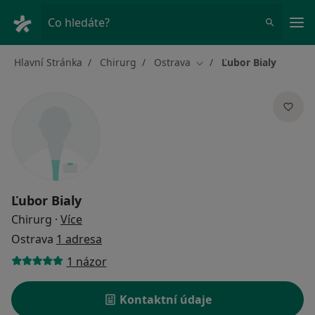
Hla
Co hledáte?
Hlavní Stránka
Chirurg
Ostrava
Ľubor Bialy
Změna města
Ľubor Bialy
o specializacích
Chirurg
·
Více
Ostrava
1 adresa
1 názor
Kontaktní údaje