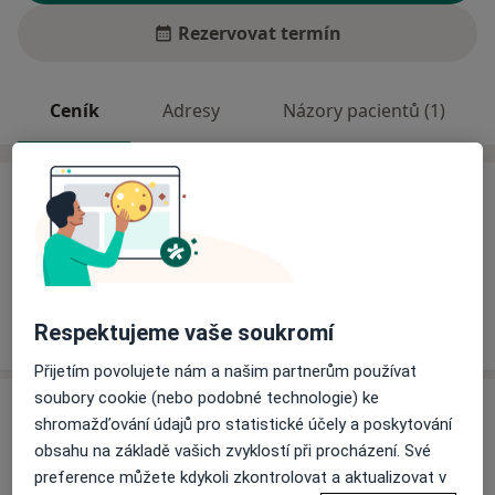
Rezervovat termín
Ceník
Adresy
Názory pacientů (1)
Ceník
Informace o službách a cenách nejsou k dispozici
Tento specialista ještě nepřidával žádné informace o
svých službách.
Respektujeme vaše soukromí
Přijetím povolujete nám a našim partnerům používat
soubory cookie (nebo podobné technologie) ke
Adresa
shromažďování údajů pro statistické účely a poskytování
obsahu na základě vašich zvyklostí při procházení. Své
Fakultní nemocnice Ostrava
preference můžete kdykoli zkontrolovat a aktualizovat v
17. listopadu 1790/5,
Ostrava