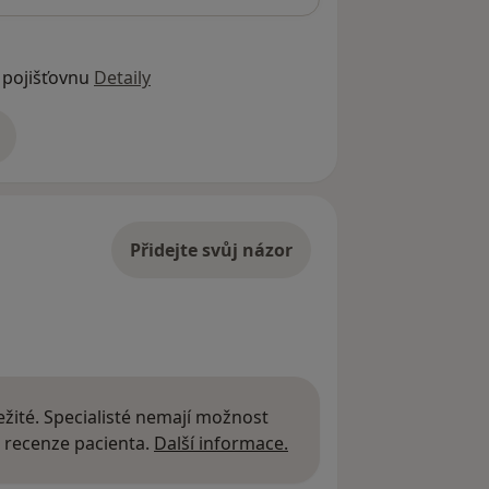
 pojišťovnu
Detaily
adrese
Přidejte svůj názor
žité. Specialisté nemají možnost
Další informace o názor
 recenze pacienta.
Další informace.