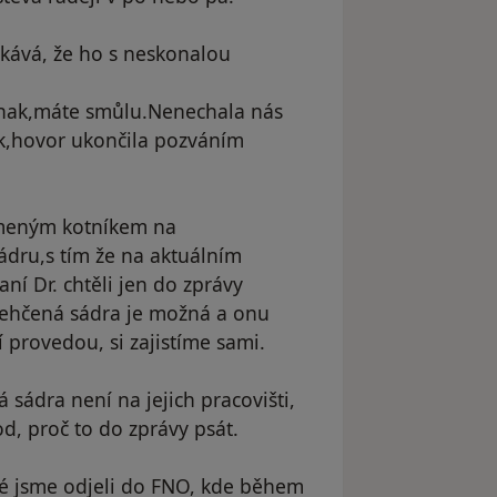
ekává, že ho s neskonalou
jinak,máte smůlu.Nenechala nás
nak,hovor ukončila pozváním
omeným kotníkem na
ádru,s tím že na aktuálním
aní Dr. chtěli jen do zprávy
dlehčená sádra je možná a onu
 provedou, si zajistíme sami.
 sádra není na jejich pracovišti,
d, proč to do zprávy psát.
té jsme odjeli do FNO, kde během