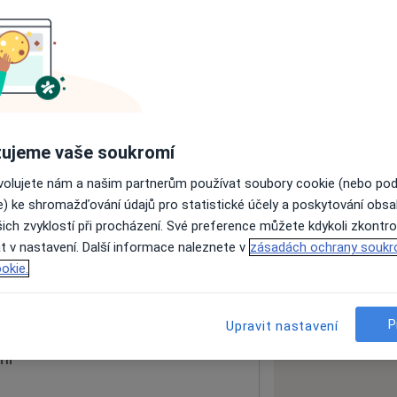
ách nejsou k dispozici
ádné informace o svých službách.
ujeme vaše soukromí
ovolujete nám a našim partnerům používat soubory cookie (nebo po
e) ke shromažďování údajů pro statistické účely a poskytování obs
ich zvyklostí při procházení. Své preference můžete kdykoli zkontro
t v nastavení. Další informace naleznete v
zásadách ochrany soukr
okie.
 mapu
 otevře v nové záložce
P
Upravit nastavení
ní