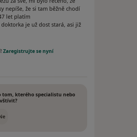
ézu za své, mi bylo řečeno, že
y nepíše, že si tam běžně chodí
47 let platím
doktorka je už dost stará, asi již
.J.
í!
Zaregistrujte se nyní
tom, kterého specialistu nebo
vštívit?
Ne