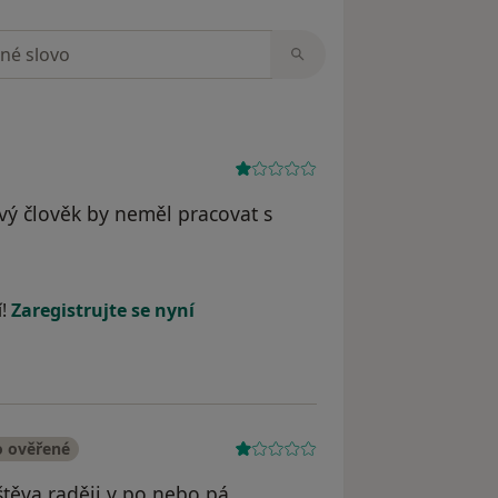
zorech
vý člověk by neměl pracovat s
le Pavel
í!
Zaregistrujte se nyní
o ověřené
vštěva raději v po nebo pá.