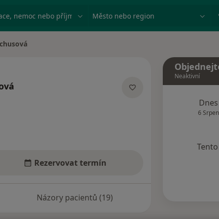
ace, nemoc nebo příjmení
Město nebo region
ychusová
Objednejt
Neaktivní
ová
acích
Dnes
6 Srpen
Tento 
Rezervovat termín
Názory pacientů (19)