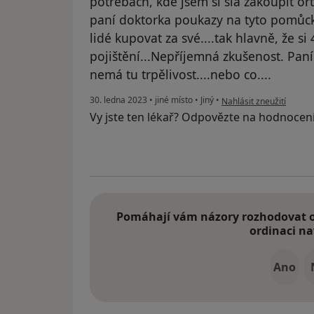
potřebách, kde jsem si šla zakoupit ort
paní doktorka poukazy na tyto pomůck
lidé kupovat za své....tak hlavně, že si 
pojištění...Nepříjemná zkušenost. Paní 
nemá tu trpělivost....nebo co....
podle názoru uživatele S
30. ledna 2023
•
jiné místo
•
Jiný
•
Nahlásit zneužití
Vy jste ten lékař? Odpovězte na hodnocen
Pomáhají vám názory rozhodovat o 
ordinaci na
Ano