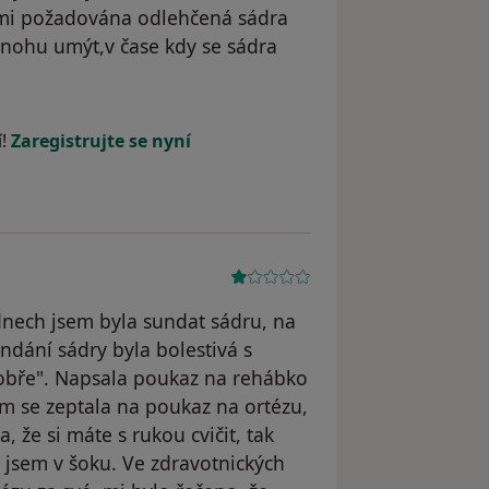
námi požadována odlehčená sádra
l nohu umýt,v čase kdy se sádra
 Chirurgická ambulance MNOF
í!
Zaregistrujte se nyní
ýdnech jsem byla sundat sádru, na
ndání sádry byla bolestivá s
dobře". Napsala poukaz na rehábko
em se zeptala na poukaz na ortézu,
, že si máte s rukou cvičit, tak
 jsem v šoku. Ve zdravotnických