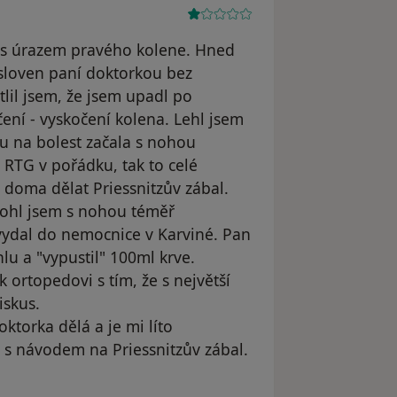
y s úrazem pravého kolene. Hned
sloven paní doktorkou bez
lil jsem, že jsem upadl po
ení - vyskočení kolena. Lehl jsem
du na bolest začala s nohou
RTG v pořádku, tak to celé
i doma dělat Priessnitzův zábal.
mohl jsem s nohou téměř
vydal do nemocnice v Karviné. Pan
lu a "vypustil" 100ml krve.
ortopedovi s tím, že s největší
iskus.
ktorka dělá a je mi líto
 s návodem na Priessnitzův zábal.
e Martin Št