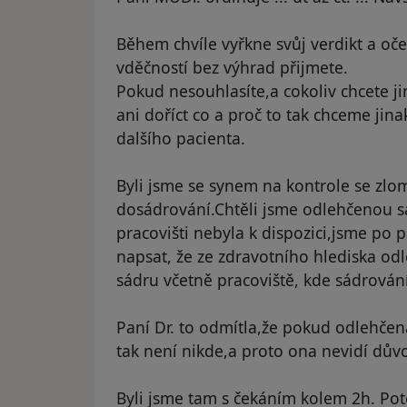
Během chvíle vyřkne svůj verdikt a oč
vděčností bez výhrad přijmete.
Pokud nesouhlasíte,a cokoliv chcete 
ani doříct co a proč to tak chceme ji
dalšího pacienta.
Byli jsme se synem na kontrole se zl
dosádrování.Chtěli jsme odlehčenou s
pracovišti nebyla k dispozici,jsme po p
napsat, že ze zdravotního hlediska o
sádru včetně pracoviště, kde sádrování
Paní Dr. to odmítla,že pokud odlehčená
tak není nikde,a proto ona nevidí důvo
Byli jsme tam s čekáním kolem 2h. Po