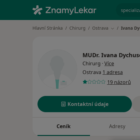
specializ
Hlavní Stránka
Chirurg
Ostrava
Ivana D
Změna města
MUDr.
Ivana Dychus
o specializ
Chirurg
·
Více
Ostrava
1 adresa
19 názorů
Kontaktní údaje
Ceník
Adresy