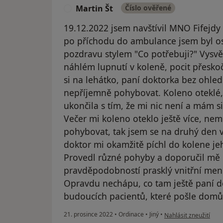
Martin Št
Číslo ověřené
M
19.12.2022 jsem navštívil MNO Fifejd
po příchodu do ambulance jsem byl o
pozdravu stylem "Co potřebuji?" Vysvět
náhlém lupnutí v koleně, pocit přeskoč
si na lehátko, paní doktorka bez ohle
nepříjemně pohybovat. Koleno oteklé, 
ukončila s tím, že mi nic není a mám s
Večer mi koleno oteklo ještě více, ne
pohybovat, tak jsem se na druhý den 
doktor mi okamžitě píchl do kolene jeh
Provedl různé pohyby a doporučil mě k 
pravděpodobností prasklý vnitřní men
Opravdu nechápu, co tam ještě paní do
budoucích pacientů, které pošle domů
podle názoru uživatel
21. prosince 2022
•
Ordinace
•
Jiný
•
Nahlásit zneužití