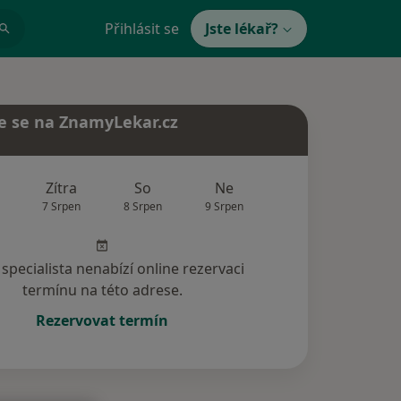
Přihlásit se
Jste lékař?
e se na ZnamyLekar.cz
Zítra
So
Ne
Po
Út
7 Srpen
8 Srpen
9 Srpen
10 Srpen
11 Srp
specialista nenabízí online rezervaci
termínu na této adrese.
Rezervovat termín