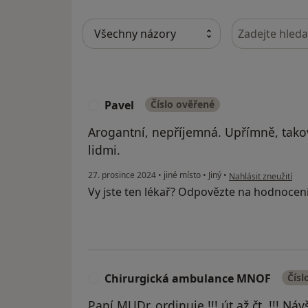
Hledejte v ná
Pavel
Číslo ověřené
P
Arogantní, nepříjemná. Upřímně, tako
lidmi.
podle názoru uživate
27. prosince 2024
•
jiné místo
•
Jiný
•
Nahlásit zneužití
Vy jste ten lékař? Odpovězte na hodnocen
Chirurgická ambulance MNOF
Čísl
C
Paní MUDr. ordinuje !!! út až čt. !!! Ná