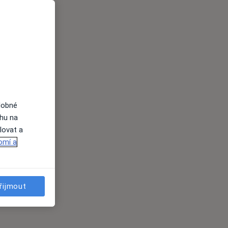
dobné
ahu na
lovat a
omí a
řijmout