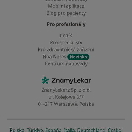
Mobilní aplikace
Blog pro pacienty
Pro profesionály
Ceník
Pro specialisty
Pro zdravotnická zařízení
Noa Notes
Novinka
Centrum nápovědy
Kontakt
ZnamyLekar - Hlavní stránka
ZnanyLekarz Sp. z o.o.
ul. Kolejowa 5/7
01-217 Warszawa, Polska
se otevře v nové záložce
se otevře v nové záložce
se otevře v nové záložce
se otevře v nové záložce
se otevře v 
se o
Polska
,
Türkiye
,
España
,
Italia
,
Deutschland
,
Česko
,