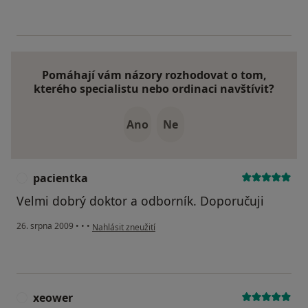
Pomáhají vám názory rozhodovat o tom,
kterého specialistu nebo ordinaci navštívit?
Ano
Ne
pacientka
P
Velmi dobrý doktor a odborník. Doporučuji
podle názoru uživatele pacientka
26. srpna 2009
•
•
•
Nahlásit zneužití
xeower
X