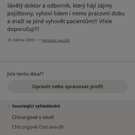
Skvělý doktor a odborník, který hájí zájmy
pojišťovny, vyhoví lidem i mimo pracovní dobu
a snaží se plně vyhovět pacientům!!! Vřele
doporučuji!!!
podle názoru uživatele xeower
16. května 2009
•
•
•
Nahlásit zneužití
Jste tento lékař?
Upravit nebo spravovat profil
Související vyhledávání
Chirurgové v okolí
Chirurgové Ostrava-Jih