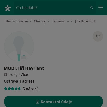
Hla
Co hledáte?
Hlavní Stránka
Chirurg
Ostrava
Jiří Havrlant
Změna města
MUDr.
Jiří Havrlant
o specializacích
Chirurg
·
Více
Ostrava
1 adresa
5 názorů
Kontaktní údaje