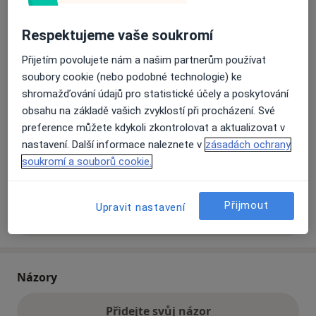
Respektujeme vaše soukromí
Přiblížit mapu
se otevře v nové záložce
Přijetím povolujete nám a našim partnerům používat
soubory cookie (nebo podobné technologie) ke
Dostupnost
Na této adrese online kalendář není aktivní
shromažďování údajů pro statistické účely a poskytování
Co mám v takové situaci udělat?
obsahu na základě vašich zvyklostí při procházení. Své
preference můžete kdykoli zkontrolovat a aktualizovat v
Způsoby platby (soukromé návštěvy)
nastavení. Další informace naleznete v
zásadách ochrany
soukromí a souborů cookie.
Na teto adrese lékař přijímá pacienty na pojišťovnu
Detaily
Přijmout
Upravit nastavení
Více
o adrese
Názory
Přidejte svůj názor