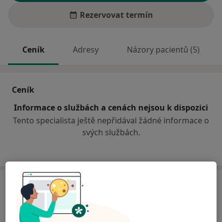
Rezervovat termín
Ceník
Adresy
Názory pacientů (5)
Ceník
Informace o službách a cenách nejsou k dispozici
Tento specialista ještě nepřidával žádné informace o
svých službách.
Adresa
Odborný lékař chirurgie
Poštovní 31,
Ostrava
702 00