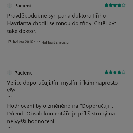
Pacient
Pravděpodobně syn pana doktora Jiřího
Havrlanta chodil se mnou do třídy. Chtěl být
také doktor.
podle názoru uživatele Pacient
17. května 2010
•
•
•
Nahlásit zneužití
Pacient
Velice doporučuji,tím myslím říkám naprosto
vše.
```
Hodnocení bylo změněno na "Doporučuji".
Důvod: Obsah komentáře je příliš strohý na
nejvyšší hodnocení.
```