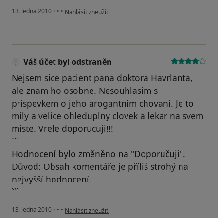
podle názoru uživatele Pacient
13. ledna 2010
•
•
•
Nahlásit zneužití
Váš účet byl odstraněn
Nejsem sice pacient pana doktora Havrlanta,
ale znam ho osobne. Nesouhlasim s
prispevkem o jeho arogantnim chovani. Je to
mily a velice ohleduplny clovek a lekar na svem
miste. Vrele doporucuji!!!
```
Hodnocení bylo změněno na "Doporučuji".
Důvod: Obsah komentáře je příliš strohý na
nejvyšší hodnocení.
```
podle názoru uživatele Váš účet byl odstraněn
13. ledna 2010
•
•
•
Nahlásit zneužití