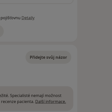
 pojišťovnu
Detaily
adrese
Přidejte svůj názor
žité. Specialisté nemají možnost
Další informace o názor
 recenze pacienta.
Další informace.