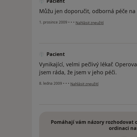
Pacient
Můžu jen doporučit, odborná péče na v
podle názoru uživatele Pacient
1. prosince 2009
•
•
•
Nahlásit zneužití
Pacient
Vynikající, velmi pečlivý lékař. Opero
jsem ráda, že jsem v jeho péči.
podle názoru uživatele Pacient
8. ledna 2009
•
•
•
Nahlásit zneužití
Pomáhají vám názory rozhodovat o 
ordinaci na