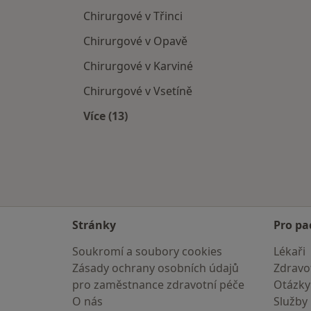
Chirurgové v Třinci
Chirurgové v Opavě
Chirurgové v Karviné
Chirurgové v Vsetíně
Více (13)
Více v kategorii: V okolí Frýdku-Míst
Stránky
Pro pa
Soukromí a soubory cookies
Lékaři
Zásady ochrany osobních údajů
Zdravot
pro zaměstnance zdravotní péče
Otázky
O nás
Služby