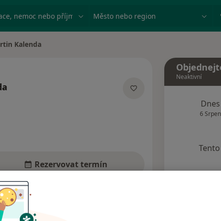
ace, nemoc nebo příjmení
Město nebo region
rtin Kalenda
města
Objednejt
Neaktivní
da
acích
Dnes
6 Srpen
Tento 
Rezervovat termín
Názory pacientů (4)