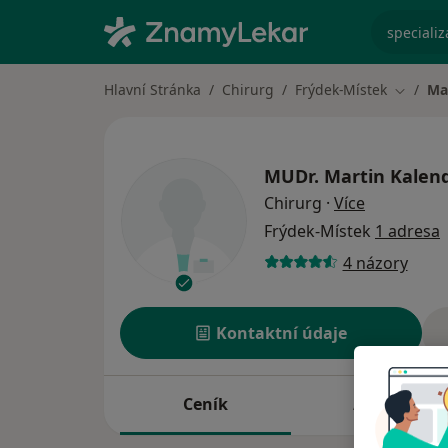
specializ
Hlavní Stránka
Chirurg
Frýdek-Místek
Ma
Změna 
MUDr.
Martin Kalen
o specializ
Chirurg
·
Více
Frýdek-Místek
1 adresa
4 názory
Kontaktní údaje
Ceník
Adresy