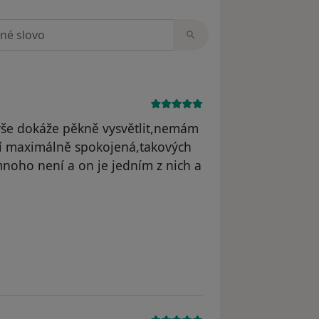
zorech
, vše dokáže pěkně vysvětlit,nemám
čí maximálně spokojená,takových
noho není a on je jedním z nich a
odstraněn