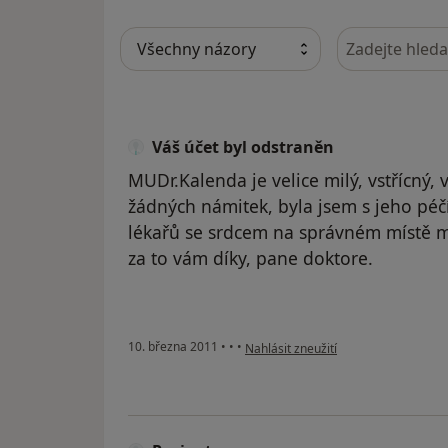
Hledejte v ná
Váš účet byl odstraněn
MUDr.Kalenda je velice milý, vstřícný
žádných námitek, byla jsem s jeho pé
lékařů se srdcem na správném místě m
za to vám díky, pane doktore.
podle názoru uživatele Váš účet byl 
10. března 2011
•
•
•
Nahlásit zneužití