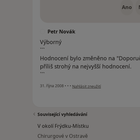
Ano
Petr Novák
P
Výborný
```
Hodnocení bylo změněno na "Doporuč
příliš strohý na nejvyšší hodnocení.
```
podle názoru uživatele Petr Novák
31. října 2008
•
•
•
Nahlásit zneužití
Související vyhledávání
V okolí Frýdku-Místku
Chirurgové v Ostravě