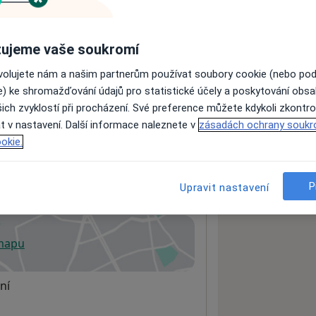
ujeme vaše soukromí
ách nejsou k dispozici
ádné informace o svých službách.
ovolujete nám a našim partnerům používat soubory cookie (nebo po
e) ke shromažďování údajů pro statistické účely a poskytování obs
ich zvyklostí při procházení. Své preference můžete kdykoli zkontro
t v nastavení. Další informace naleznete v
zásadách ochrany soukr
okie.
k
P
Upravit nastavení
 mapu
 otevře v nové záložce
ní