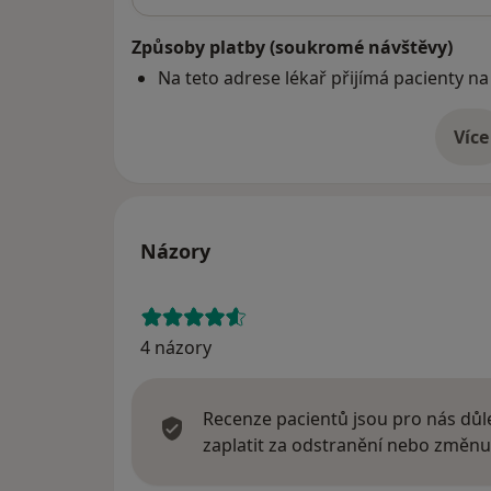
Způsoby platby (soukromé návštěvy)
Na teto adrese lékař přijímá pacienty na
Více
o 
Názory
4 názory
Recenze pacientů jsou pro nás důle
zaplatit za odstranění nebo změnu