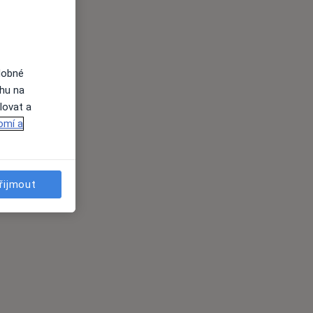
dobné
ahu na
lovat a
omí a
řijmout