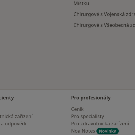
Místku
Chirurgové s Vojenská zdra
Chirurgové s Všeobecná zd
ku
cienty
Pro profesionály
Ceník
nická zařízení
Pro specialisty
 a odpovědi
Pro zdravotnická zařízení
Noa Notes
Novinka