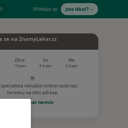
Přihlásit se
Jste lékař?
e se na ZnamyLekar.cz
Zítra
So
Ne
Po
Út
7 Srpen
8 Srpen
9 Srpen
10 Srpen
11 Srp
specialista nenabízí online rezervaci
termínu na této adrese.
Rezervovat termín