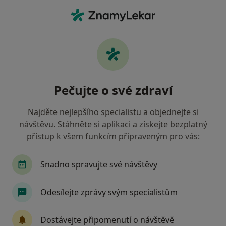
Hla
Chirurg • Nový Jičín, moravskoslezský
Filtry
• 1
Mapa
Doporučení chirurgové s Oborová zdravotní
Pečujte o své zdraví
pojišťovna Nový Jičín
Jak řadíme výsledky vyhledávání?
Najděte nejlepšího specialistu a objednejte si
návštěvu. Stáhněte si aplikaci a získejte bezplatný
přístup k všem funkcím připraveným pro vás:
Snadno spravujte své návštěvy
Odesílejte zprávy svým specialistům
MUDr. Pavel Murín
Dostávejte připomenutí o návštěvě
Chirurg