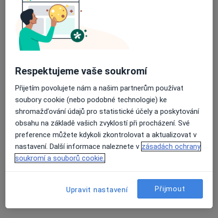
Odborný lékař chirurgie a mamologie
Tento specialista nenabízí online rezervaci termínu na této adrese.
Rezervovat termín
Respektujeme vaše soukromí
Přijetím povolujete nám a našim partnerům používat
soubory cookie (nebo podobné technologie) ke
shromažďování údajů pro statistické účely a poskytování
obsahu na základě vašich zvyklostí při procházení. Své
preference můžete kdykoli zkontrolovat a aktualizovat v
nastavení. Další informace naleznete v
zásadách ochrany
MUDr. Zbyněk Chromek
soukromí a souborů cookie.
Chirurg, Diagnostik
27 názorů
Přijmout
Upravit nastavení
Rožnovská 241, Frenštát pod Radhoštěm
•
Mapa
Odborný lékař chirurgie