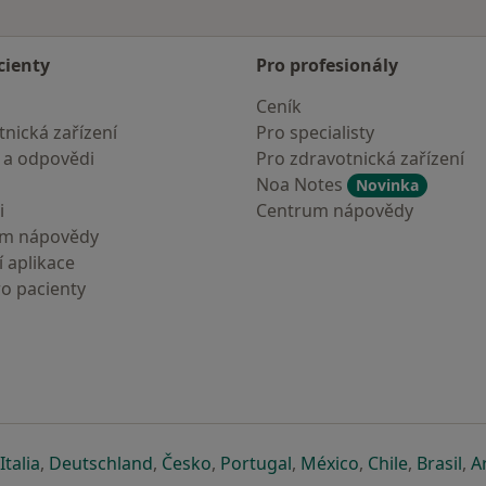
cienty
Pro profesionály
Ceník
nická zařízení
Pro specialisty
 a odpovědi
Pro zdravotnická zařízení
Noa Notes
Novinka
i
Centrum nápovědy
um nápovědy
 aplikace
ro pacienty
záložce
 v nové záložce
e otevře v nové záložce
se otevře v nové záložce
se otevře v nové záložce
se otevře v nové záložce
se otevře v nové záložc
se otevře v nov
se otevře
se 
Italia
,
Deutschland
,
Česko
,
Portugal
,
México
,
Chile
,
Brasil
,
A