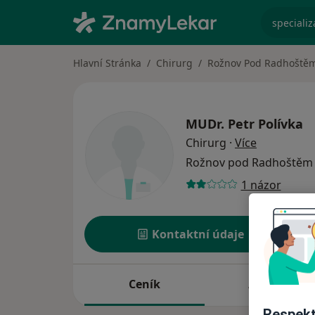
specializ
Hlavní Stránka
Chirurg
Rožnov Pod Radhoště
MUDr.
Petr Polívka
o specializ
Chirurg
·
Více
Rožnov pod Radhoště
1 názor
Kontaktní údaje
Ceník
Adresy
Respekt