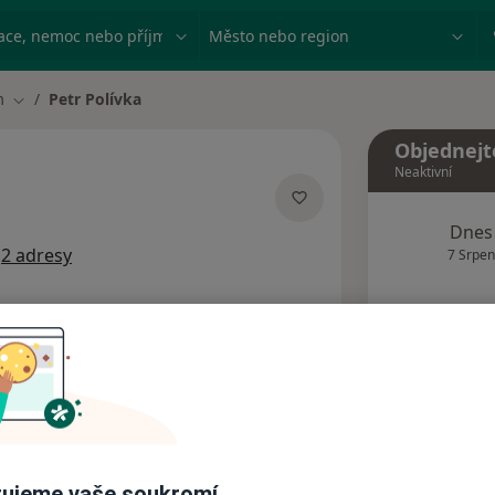
ace, nemoc nebo příjmení
Město nebo region
m
Petr Polívka
Změna města
Objednejt
Neaktivní
acích
Dnes
m
2 adresy
7 Srpen
Tento 
Rezervovat termín
Názory pacientů (1)
ujeme vaše soukromí