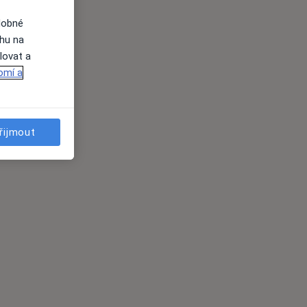
dobné
ahu na
lovat a
omí a
řijmout