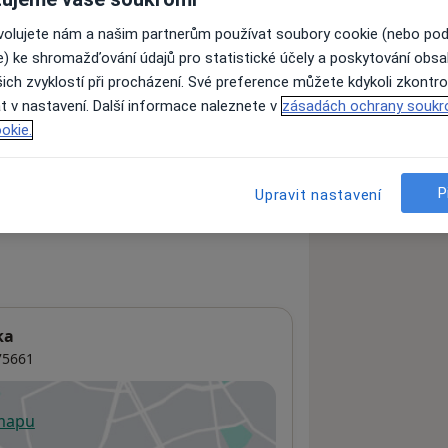
ovolujete nám a našim partnerům používat soubory cookie (nebo po
e) ke shromažďování údajů pro statistické účely a poskytování obs
ách nejsou k dispozici
ich zvyklostí při procházení. Své preference můžete kdykoli zkontro
ádné informace o svých službách.
t v nastavení. Další informace naleznete v
zásadách ochrany soukr
okie.
P
Upravit nastavení
ka
5661
 mapu
 otevře v nové záložce