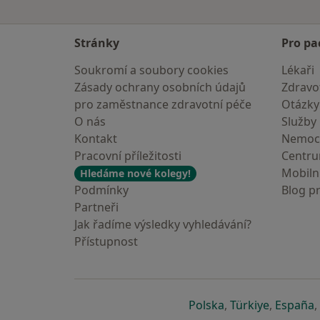
Stránky
Pro pa
Soukromí a soubory cookies
Lékaři
Zásady ochrany osobních údajů
Zdravot
pro zaměstnance zdravotní péče
Otázky
O nás
Služby
Kontakt
Nemoc
Pracovní příležitosti
Centr
Mobilní
Hledáme nové kolegy!
Podmínky
Blog p
Partneři
Jak řadíme výsledky vyhledávání?
Přístupnost
se otevře v nové 
se otevře
s
Polska
,
Türkiye
,
España
,