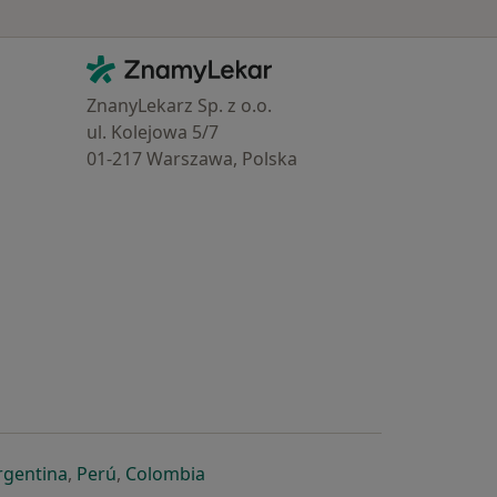
Kontakt
ZnamyLekar - Hlavní stránka
ZnanyLekarz Sp. z o.o.
ul. Kolejowa 5/7
01-217 Warszawa, Polska
e
é záložce
 v nové záložce
otevře v nové záložce
se otevře v nové záložce
se otevře v nové záložce
se otevře v nové záložce
rgentina
,
Perú
,
Colombia