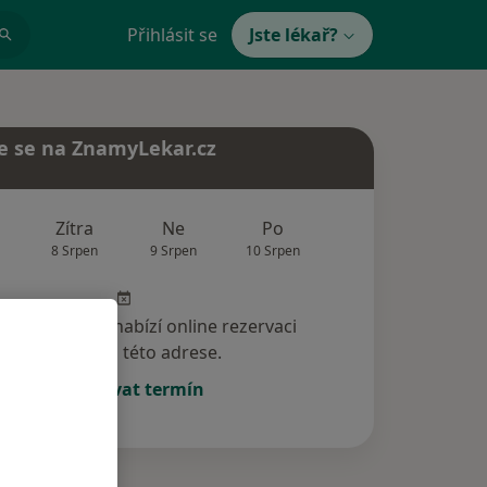
Přihlásit se
Jste lékař?
e se na ZnamyLekar.cz
Zítra
Ne
Po
Út
St
8 Srpen
9 Srpen
10 Srpen
11 Srpen
12 Srp
specialista nenabízí online rezervaci
termínu na této adrese.
Rezervovat termín