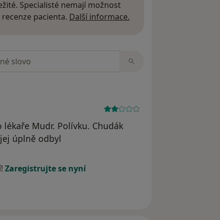
žité. Specialisté nemají možnost
Další informace o názor
 recenze pacienta.
Další informace.
zorech
 lékaře Mudr. Polívku. Chudák
jej úplně odbyl
í!
Zaregistrujte se nyní