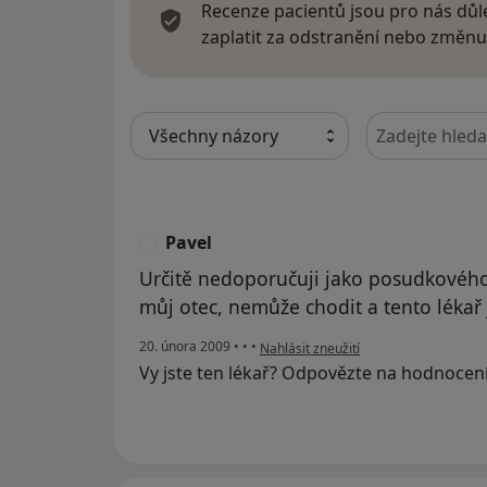
Recenze pacientů jsou pro nás důle
zaplatit za odstranění nebo změnu
Hledejte v ná
Pavel
P
Určitě nedoporučuji jako posudkového
můj otec, nemůže chodit a tento lékař 
podle názoru uživatele Pavel
20. února 2009
•
•
•
Nahlásit zneužití
Vy jste ten lékař? Odpovězte na hodnocen