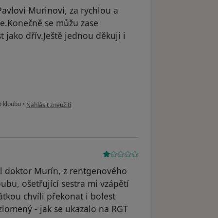
avlovi Murinovi, za rychlou a
ne.Konečně se můžu zase
 jako dřív.Ještě jednou děkuji i
podle názoru uživatele Váš účet byl odstraněn
 kloubu
•
Nahlásit zneužití
il doktor Murín, z rentgenového
bu, ošetřující sestra mi vzápětí
tkou chvíli překonat i bolest
zlomený - jak se ukazalo na RGT