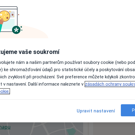
ách nejsou k dispozici
ádné informace o svých službách.
ujeme vaše soukromí
ovolujete nám a našim partnerům používat soubory cookie (nebo po
e) ke shromažďování údajů pro statistické účely a poskytování obs
ich zvyklostí při procházení. Své preference můžete kdykoli zkontro
t v nastavení. Další informace naleznete v
zásadách ochrany soukr
okie.
42
P
Upravit nastavení
 mapu
 otevře v nové záložce