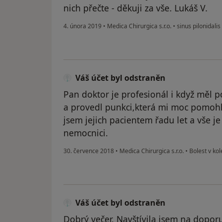
nich přečte - děkuji za vše. Lukáš V.
4. února 2019
•
Medica Chirurgica s.r.o.
•
sinus pilonidalis
Váš účet byl odstraněn
Pan doktor je profesionál i když měl 
a provedl punkci,která mi moc pomoh
jsem jejich pacientem řadu let a vše je
nemocnici.
30. července 2018
•
Medica Chirurgica s.r.o.
•
Bolest v ko
Váš účet byl odstraněn
Dobrý večer. Navštívila jsem na dopo