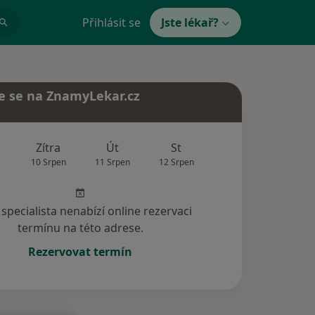
Přihlásit se
Jste lékař?
e se na ZnamyLekar.cz
Zítra
Út
St
Čt
Pá
10 Srpen
11 Srpen
12 Srpen
13 Srpen
14 Srp
specialista nenabízí online rezervaci
termínu na této adrese.
Rezervovat termín