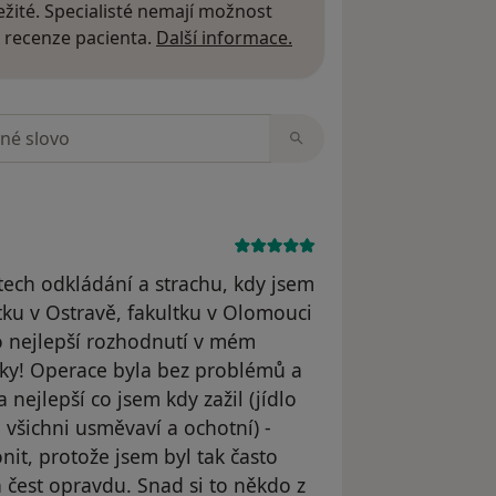
žité. Specialisté nemají možnost
Další informace o názor
 recenze pacienta.
Další informace.
zorech
etech odkládání a strachu, kdy jsem
tku v Ostravě, fakultku v Olomouci
to nejlepší rozhodnutí v mém
dsky! Operace byla bez problémů a
nejlepší co jsem kdy zažil (jídlo
, všichni usměvaví a ochotní) -
nit, protože jsem byl tak často
 čest opravdu. Snad si to někdo z