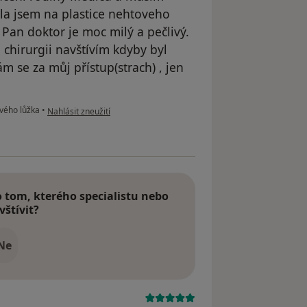
la jsem na plastice nehtoveho
 Pan doktor je moc milý a pečlivý.
 chirurgii navštívím kdyby byl
 se za můj přístup(strach) , jen
podle názoru uživatele Váš účet byl odstraněn
vého lůžka
•
Nahlásit zneužití
tom, kterého specialistu nebo
vštívit?
Ne