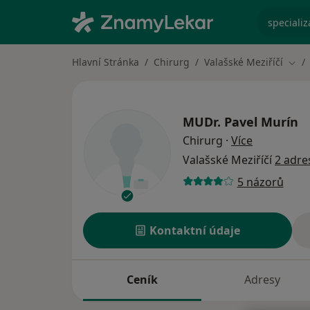
specializ
Hlavní Stránka
Chirurg
Valašské Meziříčí
Změ
MUDr.
Pavel Murín
o specializ
Chirurg
·
Více
Valašské Meziříčí
2 adre
5 názorů
Kontaktní údaje
Ceník
Adresy