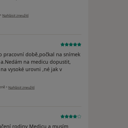
podle názoru uživatele Váš účet byl odstraněn
•
Nahlásit zneužití
po pracovní době,počkal na snímek
la.Nedám na medicu dopustit,
 na vysoké urovni ,né jak v
podle názoru uživatele Váš účet byl odstraněn
leně
•
Nahlásit zneužití
ručení rodiny Medicu a musím