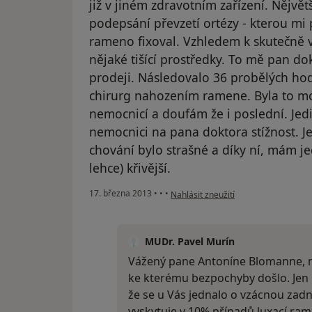
již v jiném zdravotním zařízení. Nějvět
podepsání převzetí ortézy - kterou mi
rameno fixoval. Vzhledem k skutečně ve
nějaké tišící prostředky. To mě pan do
prodeji. Následovalo 36 probělých hodi
chirurg nahozením ramene. Byla to mo
nemocnicí a doufám že i poslední. Jedi
nemocnici na pana doktora stížnost. Ješ
chování bylo strašné a díky ní, mám je
lehce) křivější.
podle názoru uživatele Váš účet byl 
17. března 2013
•
•
•
Nahlásit zneužití
MUDr. Pavel Murín
Vážený pane Antoníne Blomanne, n
ke kterému bezpochyby došlo. Jen 
že se u Vás jednalo o vzácnou zadn
vyskytuje v 10% případů luxací ra