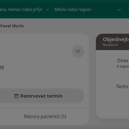
ace, nemoc nebo příjmení
Město nebo region
Pavel Murín
na města
Objednejt
Neaktivní
acích
Dnes
sy
9 Srpen
Tento 
Rezervovat termín
Názory pacientů (5)