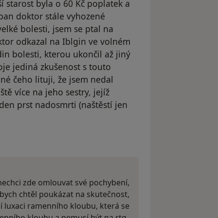
ší starost byla o 60 Kč poplatek a
 pan doktor stále vyhozené
lké bolesti, jsem se ptal na
ktor odkazal na Iblgin ve volném
n bolesti, kterou ukončil až jiný
je jediná zkušenost s touto
né čeho lituji, že jsem nedal
tě více na jeho sestry, jejíž
den prst nadosmrti (naštěstí jen
odstraněn
echci zde omlouvat své pochybení,
bych chtěl poukázat na skutečnost,
í luxaci ramenního kloubu, která se
menního kloubu a nemusí být na rtg