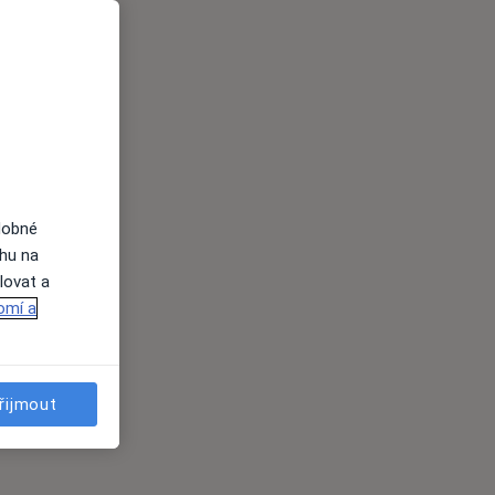
dobné
ahu na
lovat a
omí a
řijmout