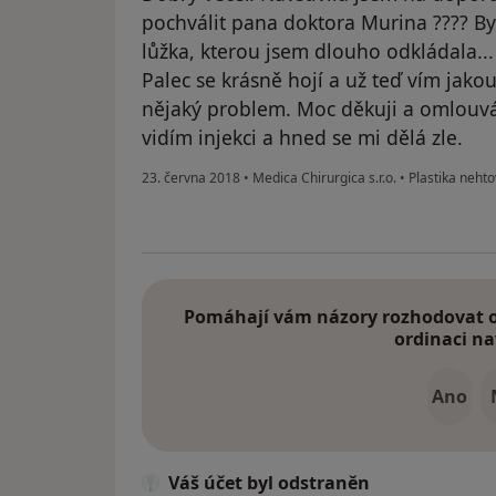
pochválit pana doktora Murina ???? By
lůžka, kterou jsem dlouho odkládala...
Palec se krásně hojí a už teď vím jakou
nějaký problem. Moc děkuji a omlouvám
vidím injekci a hned se mi dělá zle.
23. června 2018
•
Medica Chirurgica s.r.o.
•
Plastika nehto
Pomáhají vám názory rozhodovat o 
ordinaci na
Ano
Váš účet byl odstraněn