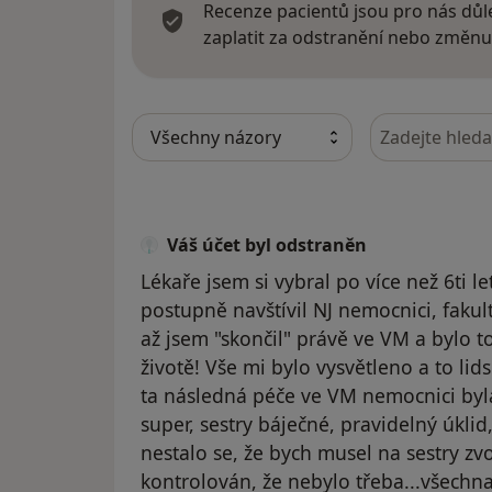
Recenze pacientů jsou pro nás důle
zaplatit za odstranění nebo změnu
Hledejte v ná
Váš účet byl odstraněn
Lékaře jsem si vybral po více než 6ti l
postupně navštívil NJ nemocnici, fakul
až jsem "skončil" právě ve VM a bylo 
životě! Vše mi bylo vysvětleno a to li
ta následná péče ve VM nemocnici byla 
super, sestry báječné, pravidelný úklid
nestalo se, že bych musel na sestry zvo
kontrolován, že nebylo třeba...všechna