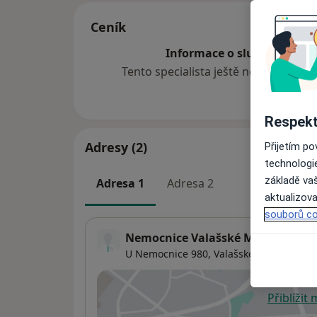
Ceník
Informace o službách a cen
Tento specialista ještě nepřidával ž
Respekt
Adresy (2)
Přijetím p
technologi
základě vaš
Adresa 1
Adresa 2
aktualizova
souborů co
Nemocnice Valašské Meziříčí
U Nemocnice 980,
Valašské Meziříčí
757 
Přiblížit
se