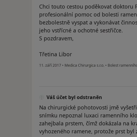
Chci touto cestou poděkovat doktoru P
profesionální pomoc od bolesti rame
bezbolestně vyspat a vykonávat činnost
jeho vstřícné a ochotné sestřičce.
S pozdravem,
Třetina Libor
11. září 2017
•
Medica Chirurgica s.r.o.
•
Bolest ramenního
Váš účet byl odstraněn
Na chirurgické pohotovosti jmě vyšetř
snímku nepoznal luxaci ramenního klou
zahejbala prstem, čímž dokázala na krá
vyhozeného ramene, protože prst byl 