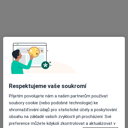
K Nemocnici 26, Nový Jičín
•
Mapa
DentalHome s.r.o.
Tento specialista nenabízí online rezervaci termínu na této adrese.
Rezervovat termín
Respektujeme vaše soukromí
Přijetím povolujete nám a našim partnerům používat
Vojtěch Mlčoch
soubory cookie (nebo podobné technologie) ke
Chirurg
shromažďování údajů pro statistické účely a poskytování
8 názorů
obsahu na základě vašich zvyklostí při procházení. Své
Kostelní 31, Nový Jičín
•
Mapa
preference můžete kdykoli zkontrolovat a aktualizovat v