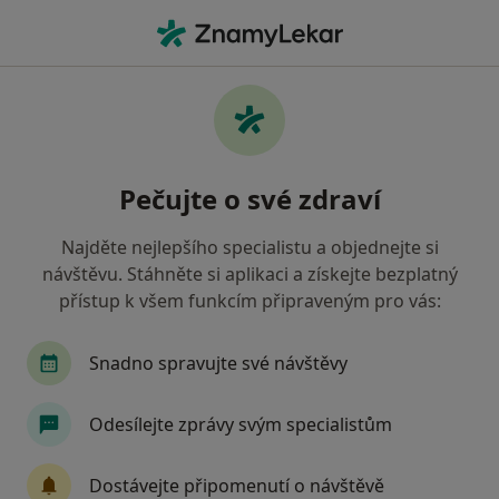
Hla
Chirurg • Nový Jičín, moravskoslezský
Filtry
• 1
Mapa
Doporučení chirurgové s Vojenská zdravotní
Pečujte o své zdraví
pojišťovna ČR Nový Jičín
Jak řadíme výsledky vyhledávání?
Najděte nejlepšího specialistu a objednejte si
návštěvu. Stáhněte si aplikaci a získejte bezplatný
přístup k všem funkcím připraveným pro vás:
Snadno spravujte své návštěvy
Odesílejte zprávy svým specialistům
MUDr. Pavel Murín
Dostávejte připomenutí o návštěvě
Chirurg