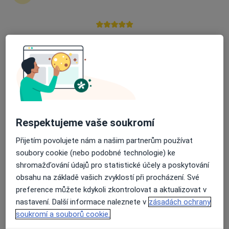
Průměrné hodnocení na Apple a Play Store 4.5
MUDr. Karel Ploc
Chirurg, Plastický chirurg
3 názory
Zašovská 778, Valašské Meziříčí
•
Mapa
Medica Chirurgica s.r.o.
Tento specialista nenabízí online rezervaci termínu na této adrese.
Respektujeme vaše soukromí
Rezervovat termín
Přijetím povolujete nám a našim partnerům používat
soubory cookie (nebo podobné technologie) ke
shromažďování údajů pro statistické účely a poskytování
obsahu na základě vašich zvyklostí při procházení. Své
preference můžete kdykoli zkontrolovat a aktualizovat v
nastavení. Další informace naleznete v
zásadách ochrany
soukromí a souborů cookie.