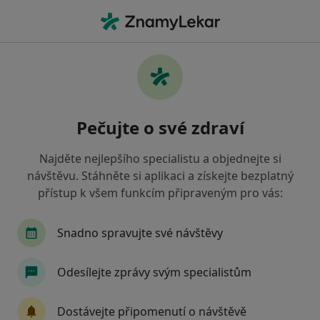
Hla
Chirurg • Nový Jičín, moravskoslezský
Filtry
Mapa
Chirurg Nový Jičín
Pečujte o své zdraví
Jak řadíme výsledky vyhledávání?
Najděte nejlepšího specialistu a objednejte si
návštěvu. Stáhněte si aplikaci a získejte bezplatný
Jakou pojišťovnu máte?
přístup k všem funkcím připraveným pro vás:
Oborová zdravotní pojišťovna
Vojenská zdravo
Snadno spravujte své návštěvy
Odesílejte zprávy svým specialistům
Dostávejte připomenutí o návštěvě