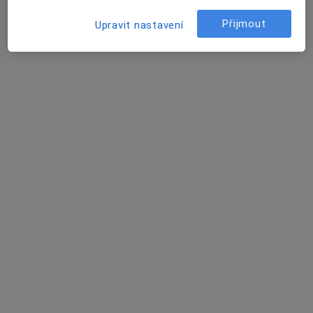
Přijmout
Upravit nastavení
MUDr. Petr Polívka
Chirurg, Plastický chirurg
1 názor
Letenská 1183, Rožnov pod Radhoštěm
•
Mapa
Posudkový lékař MUDr. Petr Polívka
Tento specialista nenabízí online rezervaci termínu na této adrese.
Rezervovat termín