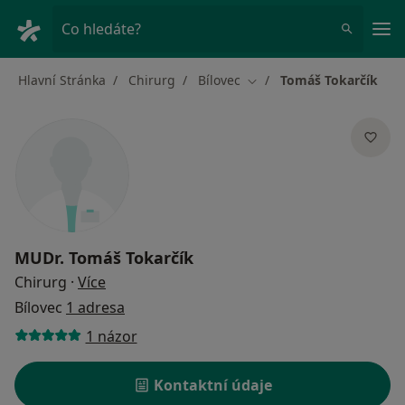
Hla
Co hledáte?
Hlavní Stránka
Chirurg
Bílovec
Tomáš Tokarčík
Změna města
MUDr.
Tomáš Tokarčík
o specializacích
Chirurg
·
Více
Bílovec
1 adresa
1 názor
Kontaktní údaje