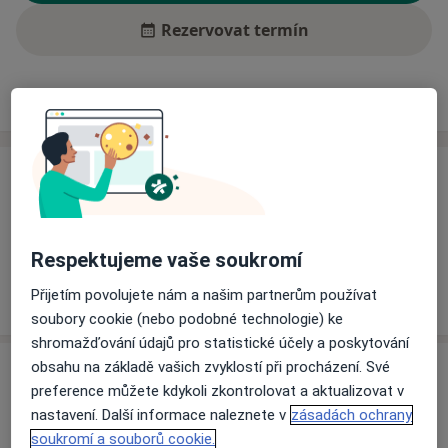
Rezervovat termín
Ceník
Adresy
Názory pacientů (1)
Ceník
Informace o službách a cenách nejsou k dispozici
Tento specialista ještě nepřidával žádné informace o
Respektujeme vaše soukromí
svých službách.
Přijetím povolujete nám a našim partnerům používat
soubory cookie (nebo podobné technologie) ke
shromažďování údajů pro statistické účely a poskytování
obsahu na základě vašich zvyklostí při procházení. Své
Adresa
preference můžete kdykoli zkontrolovat a aktualizovat v
nastavení. Další informace naleznete v
zásadách ochrany
Bílovecká nemocnice, a.s.
soukromí a souborů cookie.
17. listopadu 538,
Bílovec
74301