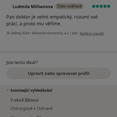
Ludmila Millianova
Číslo ověřené
L
Pan doktor je velmi empatický, rozumí své
práci, a proto mu věříme.
podle názoru uživatele Lu
20. května 2024
•
Bílovecká nemocnice, a.s.
•
Jiný
•
Nahlásit zneužití
Jste tento lékař?
Upravit nebo spravovat profil
Související vyhledávání
V okolí Bílovce
Chirurgové v Ostravě