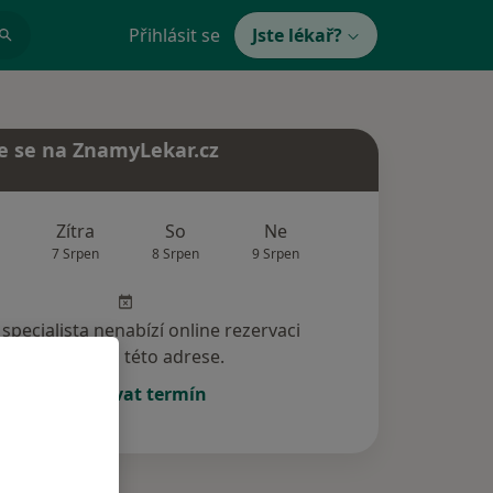
Přihlásit se
Jste lékař?
e se na ZnamyLekar.cz
Zítra
So
Ne
Po
Út
7 Srpen
8 Srpen
9 Srpen
10 Srpen
11 Srp
specialista nenabízí online rezervaci
termínu na této adrese.
Rezervovat termín