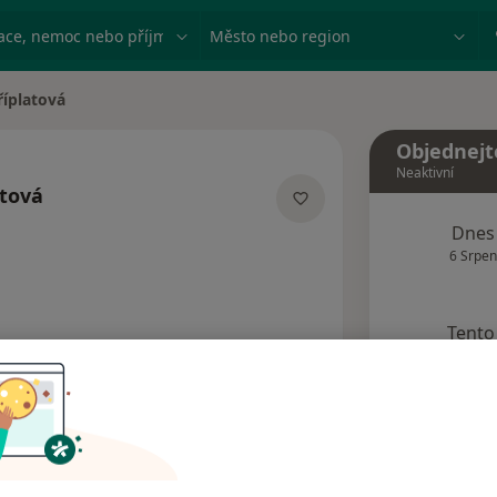
ace, nemoc nebo příjmení
Město nebo region
říplatová
Objednejt
Neaktivní
atová
acích
Dnes
6 Srpen
Tento 
Rezervovat termín
Názory pacientů (4)