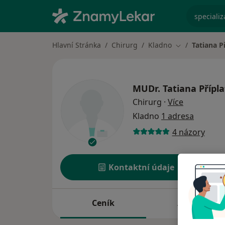
specializ
Hlavní Stránka
Chirurg
Kladno
Tatiana P
Změna města
MUDr.
Tatiana Přípl
o specializ
Chirurg
·
Více
Kladno
1 adresa
4 názory
Kontaktní údaje
Ceník
Adresy