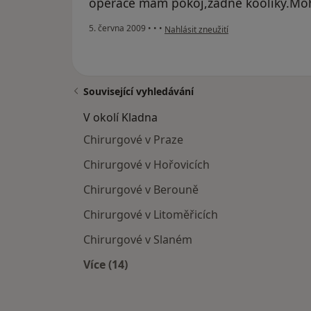
operace mám pokoj,žádné kooliky.Moh
podle názoru uživatele Váš účet byl o
5. června 2009
•
•
•
Nahlásit zneužití
Související vyhledávání
V okolí Kladna
Chirurgové v Praze
Chirurgové v Hořovicích
Chirurgové v Berouně
Chirurgové v Litoměřicích
Chirurgové v Slaném
Více (14)
Více v kategorii: V okolí Kladna