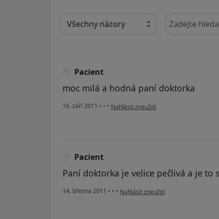
Hledejte v ná
Pacient
moc milá a hodná paní doktorka
podle názoru uživatele Pacient
16. září 2011
•
•
•
Nahlásit zneužití
Pacient
Paní doktorka je velice pečlivá a je to 
podle názoru uživatele Pacient
14. března 2011
•
•
•
Nahlásit zneužití