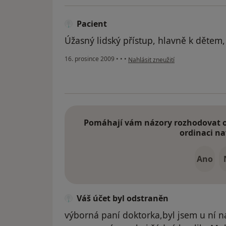
Pacient
Úžasný lidský přístup, hlavně k děte
podle názoru uživatele Pacient
16. prosince 2009
•
•
•
Nahlásit zneužití
Pomáhají vám názory rozhodovat o 
ordinaci na
Ano
Váš účet byl odstraněn
výborná paní doktorka,byl jsem u ní n