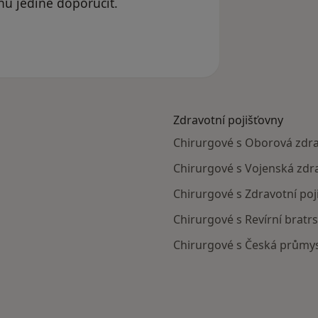
u jedině doporučit.
dstraněn
Zdravotní pojišťovny
Chirurgové s Oborová zdra
Chirurgové s Vojenská zdra
Chirurgové s Zdravotní poj
Chirurgové s Revírní bratr
Chirurgové s Česká průmys