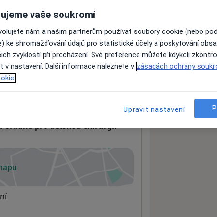
ujeme vaše soukromí
ovolujete nám a našim partnerům používat soubory cookie (nebo po
ách nejsou k dispozici
e) ke shromažďování údajů pro statistické účely a poskytování obs
ádné informace o svých službách.
ich zvyklostí při procházení. Své preference můžete kdykoli zkontro
t v nastavení. Další informace naleznete v
zásadách ochrany soukr
okie.
P
Upravit nastavení
 Poradna pro dětskou chirurgii
 mapu
 otevře v nové záložce
ní