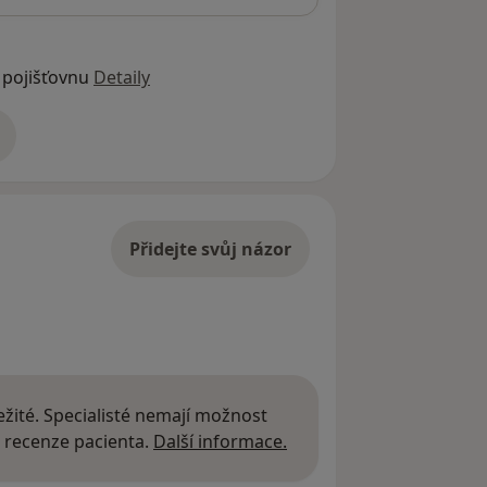
 pojišťovnu
Detaily
adrese
Přidejte svůj názor
žité. Specialisté nemají možnost
Další informace o názor
 recenze pacienta.
Další informace.