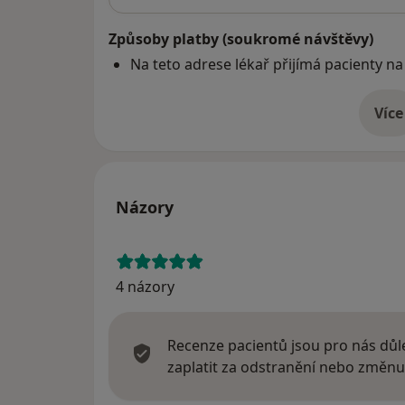
Způsoby platby (soukromé návštěvy)
Na teto adrese lékař přijímá pacienty na
Více
o 
Názory
4 názory
Recenze pacientů jsou pro nás důle
zaplatit za odstranění nebo změnu