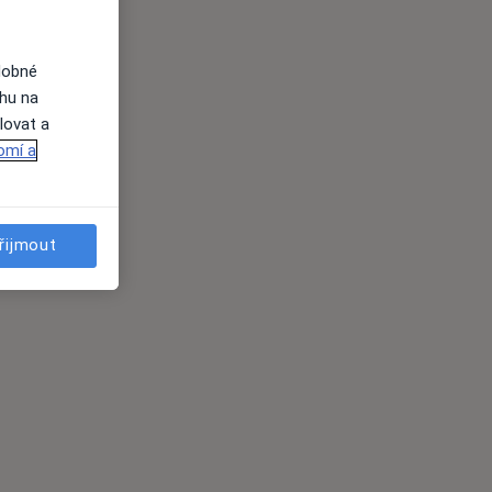
dobné
ahu na
lovat a
omí a
řijmout