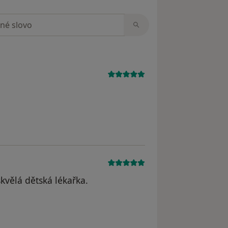
zorech
skvělá dětská lékařka.