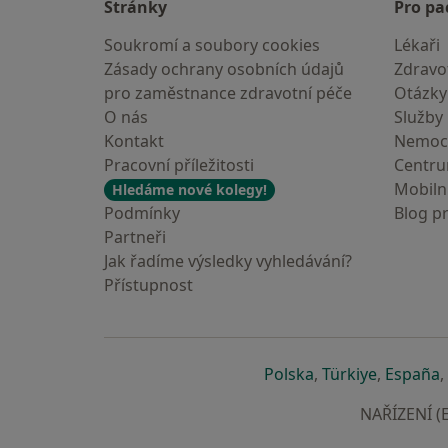
Stránky
Pro pa
Soukromí a soubory cookies
Lékaři
Zásady ochrany osobních údajů
Zdravot
pro zaměstnance zdravotní péče
Otázky
O nás
Služby
Kontakt
Nemoc
Pracovní příležitosti
Centr
Mobilní
Hledáme nové kolegy!
Podmínky
Blog p
Partneři
Jak řadíme výsledky vyhledávání?
Přístupnost
se otevře v nové 
se otevře
s
Polska
,
Türkiye
,
España
,
NAŘÍZENÍ (E