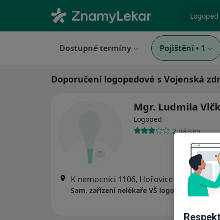
specializ
Dostupné termíny
Pojištění
•
1
Doporučení logopedové s Vojenská zdr
Mgr. Ludmila Vlč
Logoped
2 názory
K nemocnici 1106, Hořovice
•
Mapa
Sam. zařízení nelékaře VŠ logopeda
Respekt