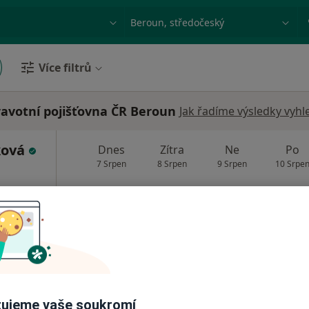
ace, nemoc nebo příjmení
Město nebo region
Více filtrů
avotní pojišťovna ČR Beroun
Jak řadíme výsledky vyhl
ková
Dnes
Zítra
Ne
Po
7 Srpen
8 Srpen
9 Srpen
10 Srpe
Online rezervace termínu není k dispozic
Rezervovat termín
ujeme vaše soukromí