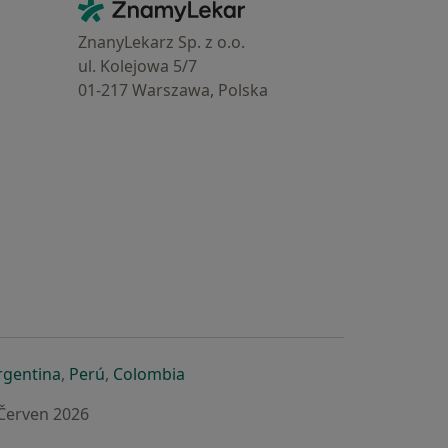
Kontakt
ZnamyLekar - Hlavní stránka
ZnanyLekarz Sp. z o.o.
ul. Kolejowa 5/7
01-217 Warszawa, Polska
e
é záložce
 v nové záložce
otevře v nové záložce
se otevře v nové záložce
se otevře v nové záložce
se otevře v nové záložce
rgentina
,
Perú
,
Colombia
 Červen 2026