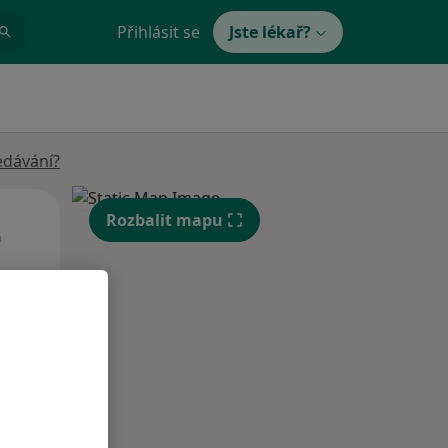
Přihlásit se
Jste lékař?
edávání?
Út
St
Čt
Rozbalit mapu
n
11 Srpen
12 Srpen
13 Srpen
i