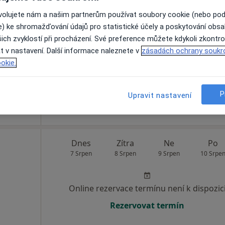
oun,
Dnes
Zítra
Ne
Po
ovolujete nám a našim partnerům používat soubory cookie (nebo po
7 Srpen
8 Srpen
9 Srpen
10 Srpe
e) ke shromažďování údajů pro statistické účely a poskytování obs
·
Více
ich zvyklostí při procházení. Své preference můžete kdykoli zkontro
urg
t v nastavení. Další informace naleznete v
zásadách ochrany soukr
Online rezervace termínu není k dispozic
okie.
Zobrazit profil
P
Upravit nastavení
Dnes
Zítra
Ne
Po
7 Srpen
8 Srpen
9 Srpen
10 Srpe
Online rezervace termínu není k dispozic
Rezervovat termín