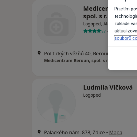
Medicentrum Ber
Přijetím p
spol. s r.o.
technologi
základě vaš
Logoped, Alergolog, Chir
48 názorů
aktualizova
souborů co
Politických vězňů 40, Beroun
•
Mapa
Medicentrum Beroun, spol. s r.o.
Ludmila Vlčková
Logoped
Palackého nám. 878, Zdice
•
Mapa