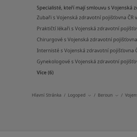
Specialisté, kteří mají smlouvu s Vojenská 
Zubaři s Vojenská zdravotní pojišťovna ČR 
Praktičtí lékaři s Vojenská zdravotní pojiš
Chirurgové s Vojenská zdravotní pojišťovn
Internisté s Vojenská zdravotní pojišťovna
Gynekologové s Vojenská zdravotní pojišť
Více (6)
Více v kategorii: Specialisté, kteří m
Hlavní Stránka
Logoped
Beroun
Vojen
Změna města
Změna mě