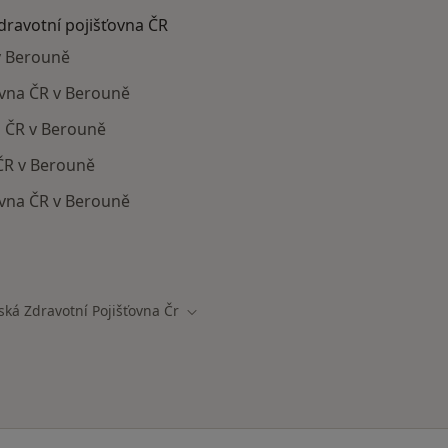
zdravotní pojišťovna ČR
v Berouně
ťovna ČR v Berouně
a ČR v Berouně
 ČR v Berouně
ovna ČR v Berouně
ají smlouvu s Vojenská zdravotní pojišťovna ČR
ská Zdravotní Pojišťovna Čr
sta
Změna města