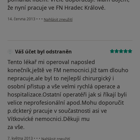
že nyní pracuje ve FN Hradec Králové.
podle názoru uživatele Váš účet byl odstraněn
14. června 2013
•
•
•
Nahlásit zneužití
Váš účet byl odstraněn
Tento lékař mi operoval naposled
konečník,ještě ve FM nemocnici.Již tam dlouho
nepracuje,ale byl to nejlepší chirurgický i
osobní přistup a vše velmi rychlá operace a
hospitalizace.Ostatní operatéři jak si říkají byli
velice neprofesionální apod.Mohu doporučit
p.dr,který pracuje v součastnosti asi ve
Vítkovické nemocnici.Děkuji mu
za vše.
podle názoru uživatele Váš účet byl odstraněn
7. května 2013
•
•
•
Nahlásit zneužití