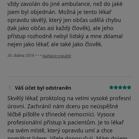
vždy zavolán do jiné ambulance, než do jaké
jsem byl objednán. Možná je tento lékař
opravdu skvělý, který jen občas udělá chybu
(tak jako občas asi každý člověk), ale jeho
přístup rozhodně nebyl lidský a mne zklamal
nejen jako lékař, ale také jako člověk.
podle názoru uživatele Váš účet byl odstraněn
26. dubna 2016
•
•
•
Nahlásit zneužití
Váš účet byl odstraněn
Skvělý lékař, proktolog na velmi vysoké profesní
úrovni. Zachránil nám dceru po neúspěšné
léčbě píštěle v třinecké nemocnici. Vysoce
profesionální přístup k pacientům. Je to lékař
na svém místě, který opravdu umí a chce
pomáhat lidem. Vřele doporučuji. Mám dojem,