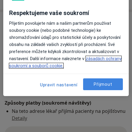
Respektujeme vaše soukromí
Adresa
Přijetím povolujete nám a našim partnerům používat
soubory cookie (nebo podobné technologie) ke
Nemocnice Hořovice - NH Hospital, a.s.
shromažďování údajů pro statistické účely a poskytování
K Nemocnici 1106,
Hořovice
268 31
obsahu na základě vašich zvyklostí při procházení. Své
preference můžete kdykoli zkontrolovat a aktualizovat v
nastavení. Další informace naleznete v
zásadách ochrany
Přiblížit mapu
se otevře v nové záložce
soukromí a souborů cookie.
Dostupnost
Na této adrese online kalendář není aktivní
Přijmout
Upravit nastavení
Co mám v takové situaci udělat?
Způsoby platby (soukromé návštěvy)
Na teto adrese lékař přijímá pacienty na pojišťovnu
Detaily