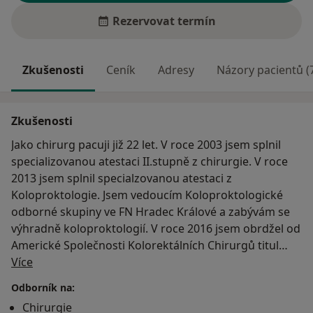
Rezervovat termín
Zkušenosti
Ceník
Adresy
Názory pacientů (
Zkušenosti
Jako chirurg pacuji již 22 let. V roce 2003 jsem splnil
specializovanou atestaci II.stupně z chirurgie. V roce
2013 jsem splnil specialzovanou atestaci z
Koloproktologie. Jsem vedoucím Koloproktologické
odborné skupiny ve FN Hradec Králové a zabývám se
výhradně koloproktologií. V roce 2016 jsem obrdžel od
Americké Společnosti Kolorektálních Chirurgů titul
O mně
International fellow (FASCRS)
Více
Odborník na:
Chirurgie