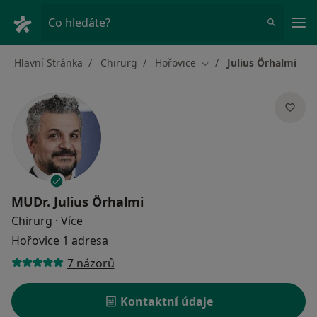
Hla
Co hledáte?
Hlavní Stránka
Chirurg
Hořovice
Julius Örhalmi
Změna města
MUDr.
Julius Örhalmi
o specializacích
Chirurg
·
Více
Hořovice
1 adresa
7 názorů
Kontaktní údaje