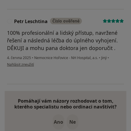
Petr Leschtina
Číslo ověřené
P
100% profesionální a lidský přístup, navržené
řešení a následná léčba do úplného vyhojení.
DĚKUJI a mohu pana doktora jen doporučit .
4. června 2025
•
Nemocnice Hořovice - NH Hospital, a.s.
•
Jiný
•
podle názoru uživatele Petr Leschtina
Nahlásit zneužití
Pomáhají vám názory rozhodovat o tom,
kterého specialistu nebo ordinaci navštívit?
Ano
Ne