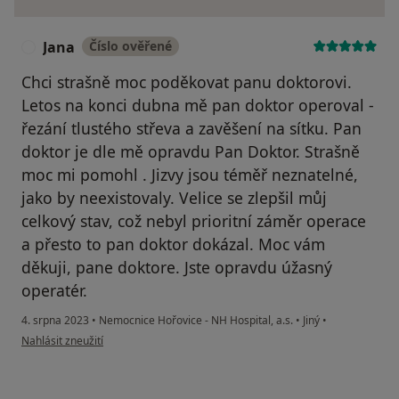
Jana
Číslo ověřené
J
Chci strašně moc poděkovat panu doktorovi.
Letos na konci dubna mě pan doktor operoval -
řezání tlustého střeva a zavěšení na sítku. Pan
doktor je dle mě opravdu Pan Doktor. Strašně
moc mi pomohl . Jizvy jsou téměř neznatelné,
jako by neexistovaly. Velice se zlepšil můj
celkový stav, což nebyl prioritní záměr operace
a přesto to pan doktor dokázal. Moc vám
děkuji, pane doktore. Jste opravdu úžasný
operatér.
4. srpna 2023
•
Nemocnice Hořovice - NH Hospital, a.s.
•
Jiný
•
podle názoru uživatele Jana
Nahlásit zneužití