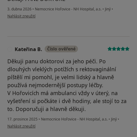
3. dubna 2026
•
Nemocnice Hořovice - NH Hospital, a.s.
•
Jiný
•
podle názoru uživatele Vladimír Pavlík
Nahlásit zneužití
Kateřina B.
Číslo ověřené
K
Děkuji panu doktorovi za jeho péči. Po
dlouhých vleklých potížích s rektovaginální
píštělí mi pomohl, je velmi lidský a hlavně
používá nejmodernější postupy léčby.
V Hořovicích má ambulanci vždy v úterý, na
vyšetření si počkáte i dvě hodiny, ale stojí to za
to. Doporučuji a hlavně děkuji.
17. prosince 2025
•
Nemocnice Hořovice - NH Hospital, a.s.
•
Jiný
•
podle názoru uživatele Kateřina B.
Nahlásit zneužití