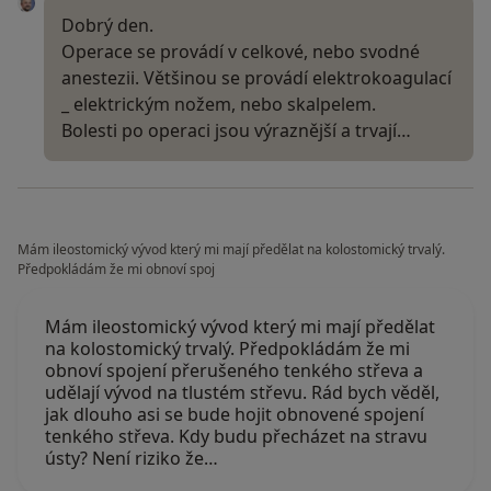
Dobrý den.
Operace se provádí v celkové, nebo svodné
anestezii. Většinou se provádí elektrokoagulací
_ elektrickým nožem, nebo skalpelem.
Bolesti po operaci jsou výraznější a trvají…
Mám ileostomický vývod který mi mají předělat na kolostomický trvalý.
Předpokládám že mi obnoví spoj
Mám ileostomický vývod který mi mají předělat
na kolostomický trvalý. Předpokládám že mi
obnoví spojení přerušeného tenkého střeva a
udělají vývod na tlustém střevu. Rád bych věděl,
jak dlouho asi se bude hojit obnovené spojení
tenkého střeva. Kdy budu přecházet na stravu
ústy? Není riziko že…