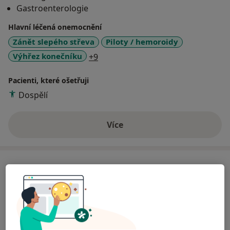
Gastroenterologie
Hlavní léčená onemocnění
Zánět slepého střeva
Piloty / hemoroidy
a11y_sr_more_diseases
Výhřez konečníku
+9
Pacienti, které ošetřuji
Dospělí
Více
o zkušenostech
Ceník
Informace o službách a cenách nejsou k dispozici
Tento specialista ještě nepřidával žádné informace o
svých službách.