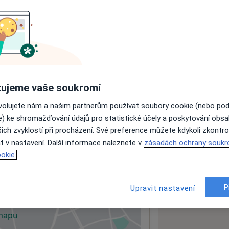
ách nejsou k dispozici
ádné informace o svých službách.
ujeme vaše soukromí
ovolujete nám a našim partnerům používat soubory cookie (nebo po
e) ke shromažďování údajů pro statistické účely a poskytování obs
ich zvyklostí při procházení. Své preference můžete kdykoli zkontro
t v nastavení. Další informace naleznete v
zásadách ochrany soukr
okie.
inace
P
Upravit nastavení
 mapu
 otevře v nové záložce