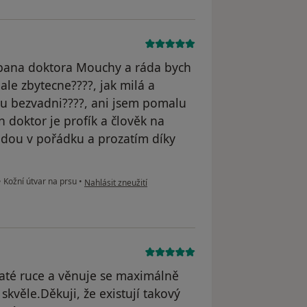
pana doktora Mouchy a ráda bych
 ale zbytecne????, jak milá a
ou bezvadni????, ani jsem pomalu
n doktor je profík a člověk na
udou v pořádku a prozatím díky
podle názoru uživatele Váš účet byl odstraněn
•
Kožní útvar na prsu
•
Nahlásit zneužití
laté ruce a věnuje se maximálně
 skvěle.Děkuji, že existují takový