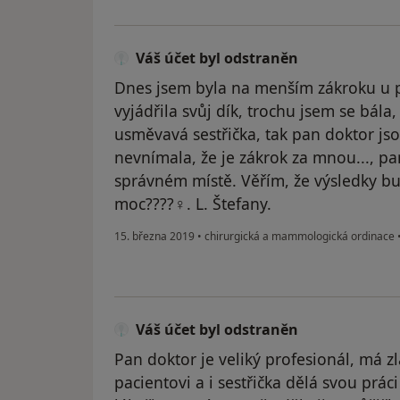
Váš účet byl odstraněn
Dnes jsem byla na menším zákroku u 
vyjádřila svůj dík, trochu jsem se bála,
usměvavá sestřička, tak pan doktor js
nevnímala, že je zákrok za mnou..., pa
správném místě. Věřím, že výsledky b
moc????‍♀️. L. Štefany.
15. března 2019
•
chirurgická a mammologická ordinace
Váš účet byl odstraněn
Pan doktor je veliký profesionál, má z
pacientovi a i sestřička dělá svou práci