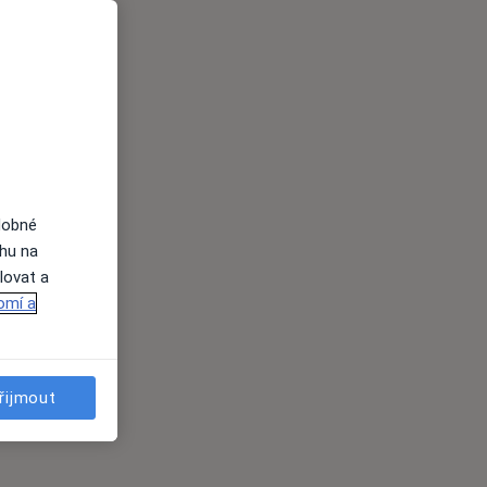
dobné
ahu na
lovat a
omí a
řijmout