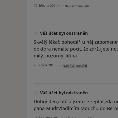
podle názoru uživatele Váš účet byl 
27. března 2014
•
•
•
Nahlásit zneužití
Váš účet byl odstraněn
Skvělý lékař, pohodář, u něj zapomene
doktora nemáte pocit, že zdržujete ne
milý, pozorný. Jiřina
podle názoru uživatele Váš účet byl o
28. srpna 2013
•
•
•
Nahlásit zneužití
Váš účet byl odstraněn
Dobrý den,chtěla jsem se zeptat,zda n
pana Mudr.Vladimíra Mouchu do Bero
podle názoru uživatele Váš účet b
31. července 2013
•
•
•