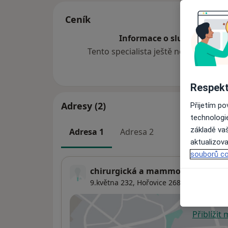
Ceník
Informace o službách a cen
Tento specialista ještě nepřidával ž
Respekt
Adresy (2)
Přijetím p
technologi
základě vaš
Adresa 1
Adresa 2
aktualizova
souborů co
chirurgická a mammologická ord
9.května 232,
Hořovice
268-01
Přiblížit
se