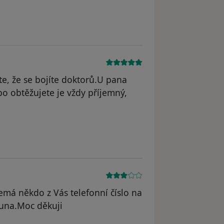
odstraněn
te, že se bojíte doktorů.U pana
bo obtěžujete je vždy příjemný,
dstraněn
emá někdo z Vás telefonní číslo na
una.Moc děkuji
yl odstraněn