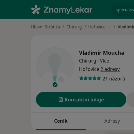
specializ
Hlavní Stránka
Chirurg
Hořovice
Vladimí
Změna měst
Vladimír Moucha
o specializ
Chirurg
·
Více
Hořovice
2 adresy
21 názorů
Kontaktní údaje
Ceník
Adresy