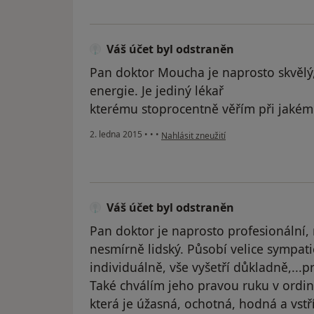
Váš účet byl odstraněn
Pan doktor Moucha je naprosto skvělý,
energie. Je jediný lékař
kterému stoprocentně věřím při jakém
podle názoru uživatele Váš účet byl od
2. ledna 2015
•
•
•
Nahlásit zneužití
Váš účet byl odstraněn
Pan doktor je naprosto profesionální,
nesmírně lidský. Působí velice sympati
individuálně, vše vyšetří důkladně,...p
Také chválím jeho pravou ruku v ordina
která je úžasná, ochotná, hodná a vstř