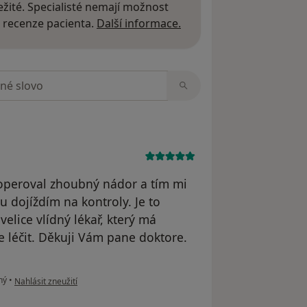
žité. Specialisté nemají možnost
Další informace o názor
 recenze pacienta.
Další informace.
zorech
peroval zhoubný nádor a tím mi
u dojíždím na kontroly. Je to
velice vlídný lékař, který má
e léčit. Děkuji Vám pane doktore.
podle názoru uživatele Alena Vondrášková
ný
•
Nahlásit zneužití