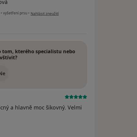
ová
podle názoru uživatele Váš účet byl odstraněn
e
•
vyšetření prsu
•
Nahlásit zneužití
tom, kterého specialistu nebo
vštívit?
Ne
řícný a hlavně moc šikovný. Velmi
odstraněn