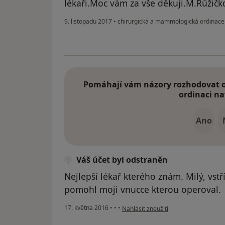
lékaři.Moc vám za vše děkuji.M.Růžičk
9. listopadu 2017
•
chirurgická a mammologická ordinac
Pomáhají vám názory rozhodovat o 
ordinaci na
Ano
Váš účet byl odstraněn
Nejlepší lékař kterého znám. Milý, vst
pomohl moji vnucce kterou operoval.
podle názoru uživatele Váš účet byl 
17. května 2016
•
•
•
Nahlásit zneužití