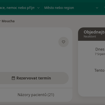
ace, nemoc nebo příjmení
Město nebo region
r Moucha
a
Objednejt
Neaktivní
acích
Dnes
7 Srpen
Tento 
Rezervovat termín
Názory pacientů (21)