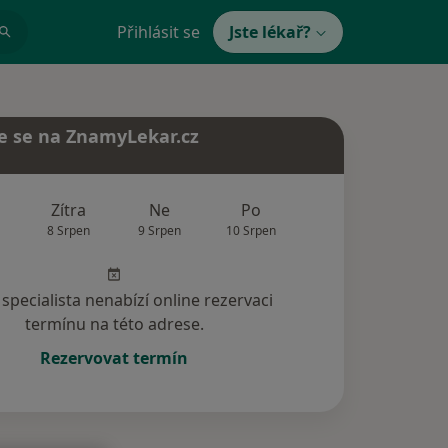
Přihlásit se
Jste lékař?
e se na ZnamyLekar.cz
Zítra
Ne
Po
Út
St
8 Srpen
9 Srpen
10 Srpen
11 Srpen
12 Srp
specialista nenabízí online rezervaci
termínu na této adrese.
Rezervovat termín