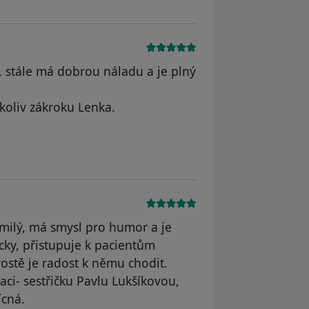
 stále má dobrou náladu a je plný
koliv zákroku Lenka.
straněn
 milý, má smysl pro humor a je
cky, přistupuje k pacientům
rostě je radost k němu chodit.
ci- sestřičku Pavlu Lukšíkovou,
ícná.