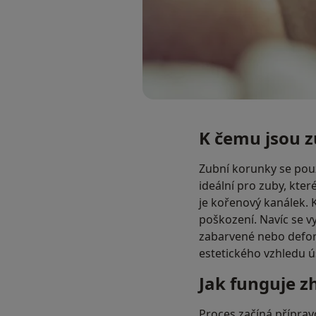
K čemu jsou 
Zubní korunky se použ
ideální pro zuby, kt
je kořenový kanálek. 
poškození. Navíc se vy
zabarvené nebo defor
estetického vzhledu 
Jak funguje z
Proces začíná příprav