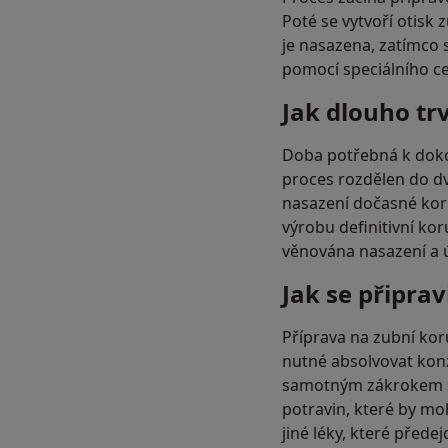
Poté se vytvoří otisk
je nasazena, zatímco s
pomocí speciálního ce
Jak dlouho tr
Doba potřebná k dokon
proces rozdělen do dv
nasazení dočasné koru
výrobu definitivní kor
věnována nasazení a ú
Jak se připra
Příprava na zubní kor
nutné absolvovat konz
samotným zákrokem se
potravin, které by mo
jiné léky, které před