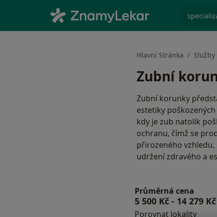
specializ
Hlavní Stránka
Služby
Zubní koru
Zubní korunky předsta
estetiky poškozených 
kdy je zub natolik po
ochranu, čímž se pro
přirozeného vzhledu, 
udržení zdravého a e
Průměrná cena
5 500 Kč
-
14 279 Kč
Porovnat lokality