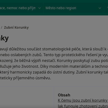
ace, nemoc nebo příjmení
Město nebo region
Zubní Korunky
nky
vují důležitou součást stomatologické péče, která slouží k
nebo oslabených zubů. Tento typ protetického řešení je vyu
škozený, že běžná výplň nestačí. Korunky poskytují zubu po
dlužuje jeho životnost. Díky moderním materiálům a techno
který harmonicky zapadá do ústní dutiny. Zubní korunky tak 
steticky příjemného úsměvu.
Obsah
K čemu jsou zubní korunky
Jak funguje zhotovení zubn