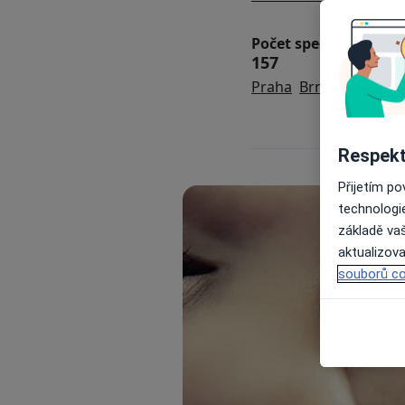
Počet specialistů a p
157
Praha
Brno
České Bu
Respekt
Přijetím p
technologi
základě vaš
aktualizova
souborů co