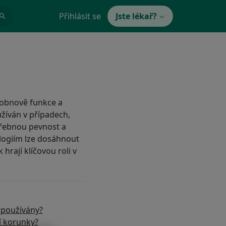
Přihlásit se
Jste lékař?
 obnově funkce a
žíván v případech,
třebnou pevnost a
logiím lze dosáhnout
hrají klíčovou roli v
 používány?
í korunky?