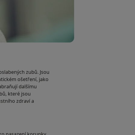
 oslabených zubů. Jsou
tickém ošetření, jako
abraňují dalšímu
bů, které jsou
stního zdraví a
pro nasazení korunky.