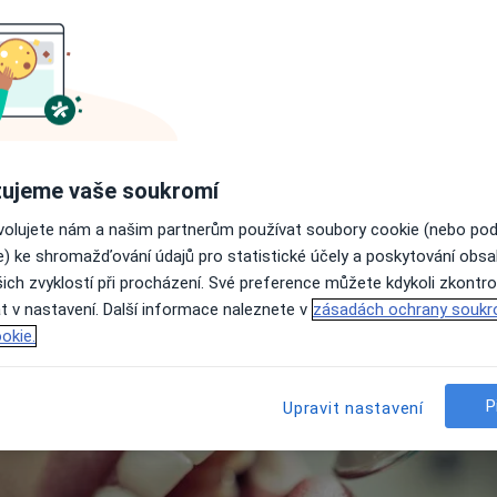
Jak dlouho trvá zhotovení 
Jak se připravit na zubní k
racovišť
Ceny služby podle města
Zubní korunky: Doporučení 
dějovice
Plzeň
Další lokality
Často kladené otázky
ujeme vaše soukromí
ovolujete nám a našim partnerům používat soubory cookie (nebo po
e) ke shromažďování údajů pro statistické účely a poskytování obs
ich zvyklostí při procházení. Své preference můžete kdykoli zkontro
t v nastavení. Další informace naleznete v
zásadách ochrany soukr
okie.
P
Upravit nastavení