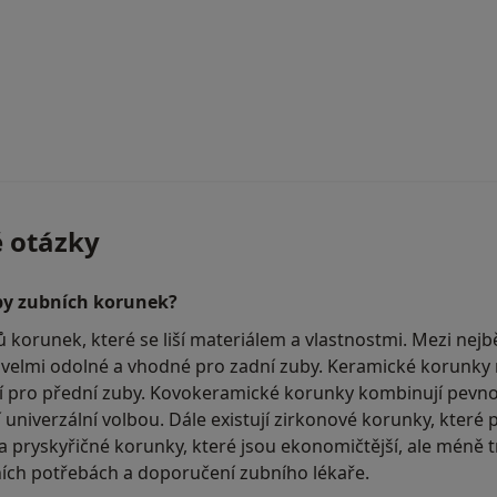
é otázky
ypy zubních korunek?
ů korunek, které se liší materiálem a vlastnostmi. Mezi nejb
 velmi odolné a vhodné pro zadní zuby. Keramické korunky 
ní pro přední zuby. Kovokeramické korunky kombinují pevno
í univerzální volbou. Dále existují zirkonové korunky, které
 a pryskyřičné korunky, které jsou ekonomičtější, ale méně t
lních potřebách a doporučení zubního lékaře.