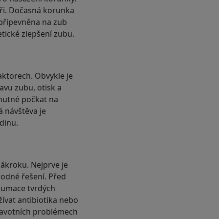
oři. Dočasná korunka
ě připevněna na zub
tické zlepšení zubu.
aktorech. Obvykle je
avu zubu, otisk a
 nutné počkat na
á návštěva je
dinu.
zákroku. Nejprve je
hodné řešení. Před
zumace tvrdých
ívat antibiotika nebo
dravotních problémech