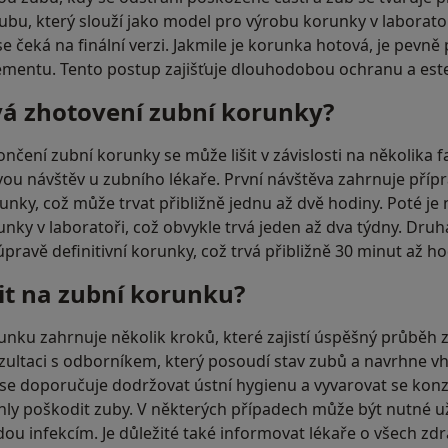
 zubu, který slouží jako model pro výrobu korunky v laborat
e čeká na finální verzi. Jakmile je korunka hotová, je pevn
mentu. Tento postup zajišťuje dlouhodobou ochranu a este
vá zhotovení zubní korunky?
čení zubní korunky se může lišit v závislosti na několika f
ou návštěv u zubního lékaře. První návštěva zahrnuje přípr
nky, což může trvat přibližně jednu až dvě hodiny. Poté je
unky v laboratoři, což obvykle trvá jeden až dva týdny. Druh
pravě definitivní korunky, což trvá přibližně 30 minut až ho
vit na zubní korunku?
unku zahrnuje několik kroků, které zajistí úspěšný průběh 
ultaci s odborníkem, který posoudí stav zubů a navrhne v
 doporučuje dodržovat ústní hygienu a vyvarovat se kon
hly poškodit zuby. V některých případech může být nutné už
ejdou infekcím. Je důležité také informovat lékaře o všech z