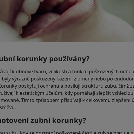
zubní korunky používány?
ívají k obnově tvaru, velikosti a funkce poškozených nebo
eré byly výrazně poškozeny kazem, zlomeny nebo po endodon
Korunky poskytují ochranu a posilují strukturu zubu, čímž z
užívají k estetickým účelům, kdy pomáhají zlepšit vzhled zu
mované. Tímto způsobem přispívají k celkovému zlepšení ú
úsměvu.
hotovení zubní korunky?
ou zubu, kdy se odstraní poškozené části a zub se tvaruje 