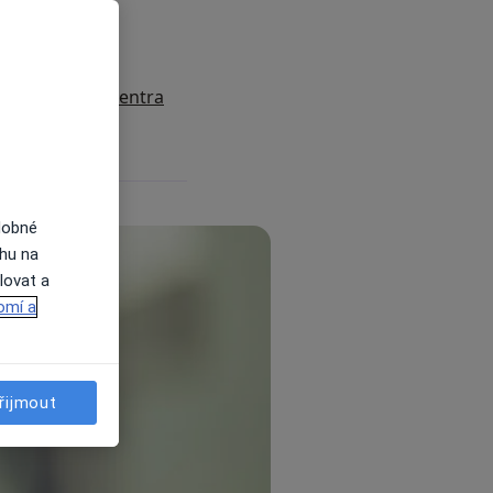
zubní korunky?
orunku?
specialisté a centra
dobné
ahu na
lovat a
omí a
řijmout