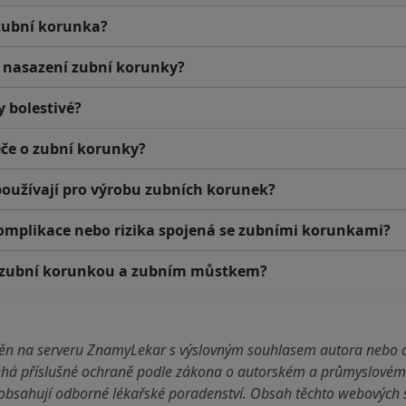
 zubní korunka?
s nasazení zubní korunky?
 bolestivé?
éče o zubní korunky?
používají pro výrobu zubních korunek?
omplikace nebo rizika spojená se zubními korunkami?
zi zubní korunkou a zubním můstkem?
jněn na serveru ZnamyLekar s výslovným souhlasem autora nebo 
há příslušné ochraně podle zákona o autorském a průmyslovém 
bsahují odborné lékařské poradenství. Obsah těchto webových st