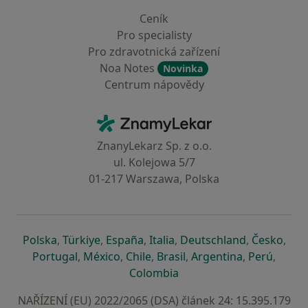
Ceník
Pro specialisty
Pro zdravotnická zařízení
Noa Notes
Novinka
Centrum nápovědy
Kontakt
ZnamyLekar - Hlavní stránka
ZnanyLekarz Sp. z o.o.
ul. Kolejowa 5/7
01-217 Warszawa, Polska
se otevře v nové záložce
se otevře v nové záložce
se otevře v nové záložce
se otevře v nové záložce
se otevře v 
se o
Polska
,
Türkiye
,
España
,
Italia
,
Deutschland
,
Česko
,
se otevře v nové záložce
se otevře v nové záložce
se otevře v nové záložce
se otevře v nové záložc
se otevře v 
se ote
Portugal
,
México
,
Chile
,
Brasil
,
Argentina
,
Perú
,
se otevře v nové záložce
Colombia
NAŘÍZENÍ (EU) 2022/2065 (DSA) článek 24: 15.395.179