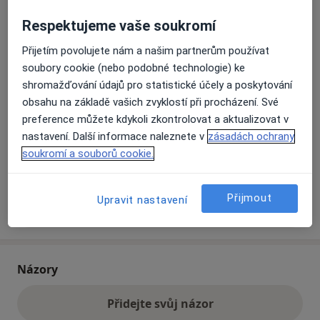
Respektujeme vaše soukromí
Jirny
Továrni 19,
Praha
250-90
Přijetím povolujete nám a našim partnerům používat
soubory cookie (nebo podobné technologie) ke
shromažďování údajů pro statistické účely a poskytování
Přiblížit mapu
se otevře v nové záložce
obsahu na základě vašich zvyklostí při procházení. Své
preference můžete kdykoli zkontrolovat a aktualizovat v
Dostupnost
nastavení. Další informace naleznete v
zásadách ochrany
Na této adrese online kalendář není aktivní
soukromí a souborů cookie.
Co mám v takové situaci udělat?
Přijmout
Upravit nastavení
Více
o adrese
Názory
Přidejte svůj názor