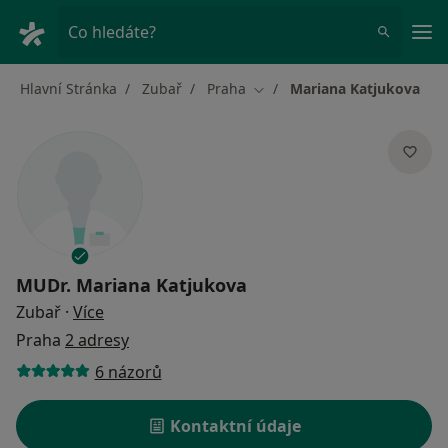
Hla
Co hledáte?
Hlavní Stránka
Zubař
Praha
Mariana Katjukova
Změna města
MUDr.
Mariana Katjukova
o specializacích
Zubař
·
Více
Praha
2 adresy
6 názorů
Kontaktní údaje