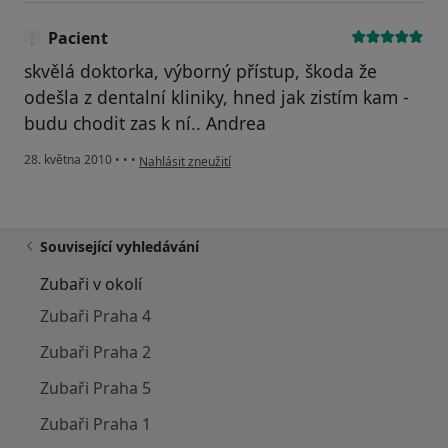
Pacient
skvělá doktorka, výborný přístup, škoda že
odešla z dentalní kliniky, hned jak zistím kam -
budu chodit zas k ní.. Andrea
podle názoru uživatele Pacient
28. května 2010
•
•
•
Nahlásit zneužití
Související vyhledávání
Zubaři v okolí
Zubaři Praha 4
Zubaři Praha 2
Zubaři Praha 5
Zubaři Praha 1