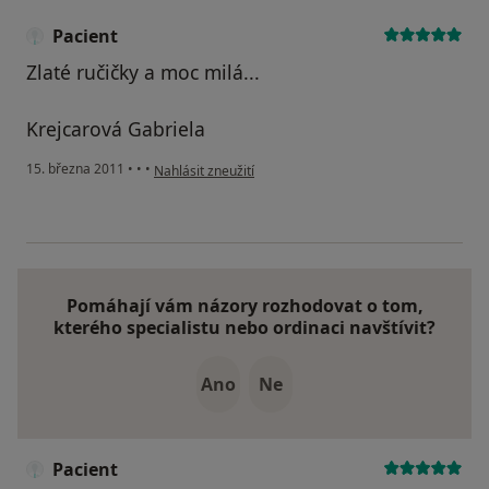
Pacient
Zlaté ručičky a moc milá...
Krejcarová Gabriela
podle názoru uživatele Pacient
15. března 2011
•
•
•
Nahlásit zneužití
Pomáhají vám názory rozhodovat o tom,
kterého specialistu nebo ordinaci navštívit?
Ano
Ne
Pacient