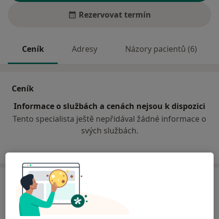
Rezervovat termín
Ceník
Adresy
Názory pacientů (6)
Ceník
Informace o službách a cenách nejsou k dispozici
Tento specialista ještě nepřidával žádné informace o
svých službách.
Adresy (2)
Adresa 1
Adresa 2