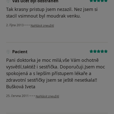
Váš účet byl odstraněn
Tak krasny pristup jsem nezazil. Nez jsem si
stacil vsimnout byl moudrak venku.
podle názoru uživatele Váš účet byl odstraněn
2. října 2013
•
•
•
Nahlásit zneužití
Pacient
Pani doktorka je moc milá,vše Vám ochotně
vysvětlí,taktéž i sestřička. Doporučuji.Jsem moc
spokojená a s lepším přístupem lékaře a
zdravotní sestřičky jsem se ještě nesetkala!!
Bušková Iveta
podle názoru uživatele Pacient
25. června 2011
•
•
•
Nahlásit zneužití