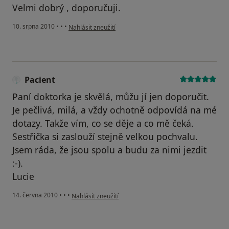
Velmi dobrý , doporučuji.
podle názoru uživatele Pacient
10. srpna 2010
•
•
•
Nahlásit zneužití
Pacient
Paní doktorka je skvělá, můžu jí jen doporučit.
Je pečlivá, milá, a vždy ochotně odpovídá na mé
dotazy. Takže vím, co se děje a co mě čeká.
Sestřička si zaslouží stejně velkou pochvalu.
Jsem ráda, že jsou spolu a budu za nimi jezdit
:-).
Lucie
podle názoru uživatele Pacient
14. června 2010
•
•
•
Nahlásit zneužití