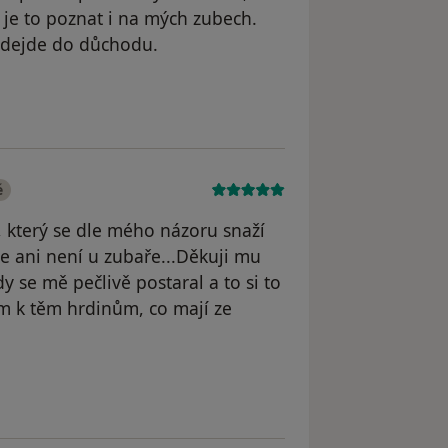
 je to poznat i na mých zubech.
 odejde do důchodu.
odstraněn
é
k, který se dle mého názoru snaží
že ani není u zubaře...Děkuji mu
dy se mě pečlivě postaral a to si to
m k těm hrdinům, co mají ze
odstraněn