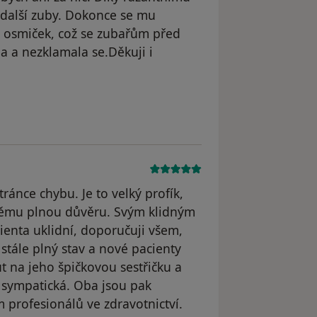
 další zuby. Dokonce se mu
u osmiček, což se zubařům před
a a nezklamala se.Děkuji i
straněn
ránce chybu. Je to velký profík,
němu plnou důvěru. Svým klidným
enta uklidní, doporučuji všem,
 stále plný stav a nové pacienty
t na jeho špičkovou sestřičku a
á, sympatická. Oba jsou pak
profesionálů ve zdravotnictví.