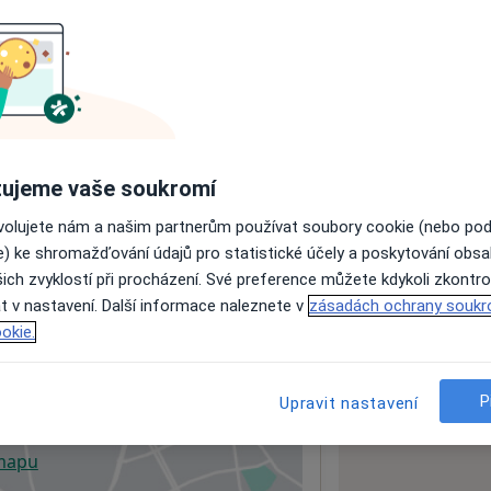
ách nejsou k dispozici
ádné informace o svých službách.
ujeme vaše soukromí
ovolujete nám a našim partnerům používat soubory cookie (nebo po
e) ke shromažďování údajů pro statistické účely a poskytování obs
ich zvyklostí při procházení. Své preference můžete kdykoli zkontro
t v nastavení. Další informace naleznete v
zásadách ochrany soukr
okie.
2
P
Upravit nastavení
 mapu
 otevře v nové záložce