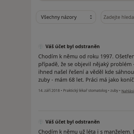
Hledejte v ná
Váš účet byl odstraněn
Chodím k němu od roku 1997. Ošetření 
případě, že se objevil nějaký problém 
ihned našel řešení a věděl kde sáhno
zuby - mám 68 let. Práci má jako koníč
podle n
14. září 2018
•
Praktický lékař stomatolog
•
zuby
•
Nahlási
Váš účet byl odstraněn
Chodím k němu už léta i s manželem.