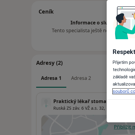
Ceník
Informace o službách a cen
Tento specialista ještě nepřidával ž
Respekt
Adresy (2)
Přijetím p
technologi
základě vaš
Adresa 1
Adresa 2
aktualizova
souborů co
Praktický lékař stomatolog
Ruská ZS záv. 6 VŽ a.s. 32,
Ostrava
7060
Přiblížit
se