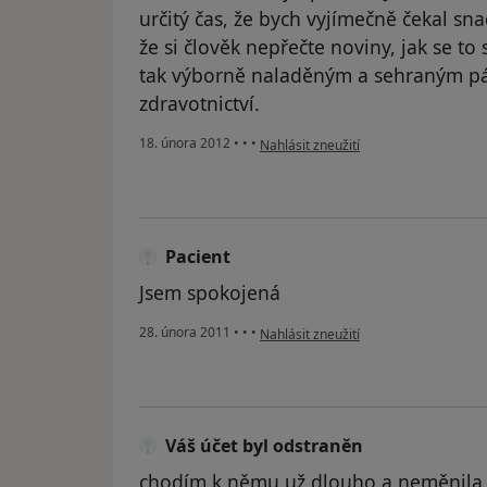
určitý čas, že bych vyjímečně čekal sn
že si člověk nepřečte noviny, jak se to
tak výborně naladěným a sehraným pá
zdravotnictví.
podle názoru uživatele Váš účet byl o
18. února 2012
•
•
•
Nahlásit zneužití
Pacient
Jsem spokojená
podle názoru uživatele Pacient
28. února 2011
•
•
•
Nahlásit zneužití
Váš účet byl odstraněn
chodím k němu už dlouho a neměnila b