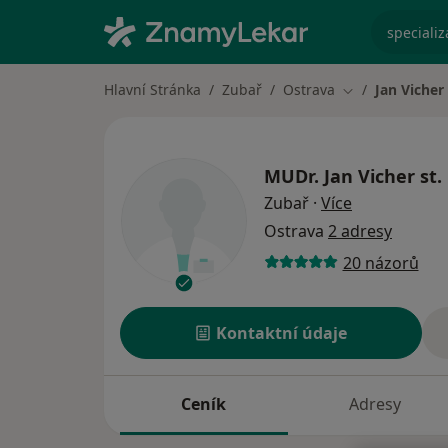
specializ
Hlavní Stránka
Zubař
Ostrava
Jan Vicher 
Změna města
MUDr.
Jan Vicher st.
o specializac
Zubař
·
Více
Ostrava
2 adresy
20 názorů
Kontaktní údaje
Ceník
Adresy