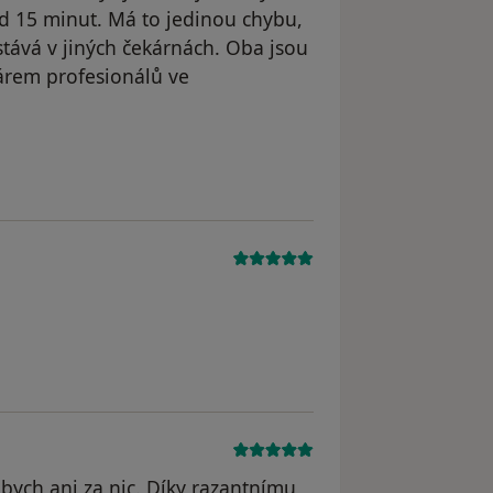
ad 15 minut. Má to jedinou chybu,
 stává v jiných čekárnách. Oba jsou
rem profesionálů ve
dstraněn
ych ani za nic. Díky razantnímu