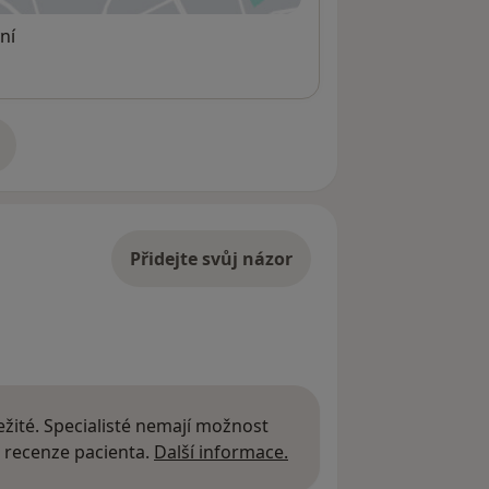
ní
adrese
Přidejte svůj názor
žité. Specialisté nemají možnost
Další informace o názor
 recenze pacienta.
Další informace.