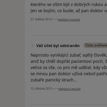
kterého se cítím být v dobrých rukou a
Jen se bojím, co bude, až pan doktor
podle názoru uživatele Váš účet byl 
27. května 2013
•
•
•
Nahlásit zneužití
Váš účet byl odstraněn
Číslo ověřen
Naprosto vynikájící zubař, sqělý člově
aniž by chtěl dopřát pacientovi pocit, 
velice za vše, co pro mě udělal, kdy vž
se mnou pan doktor užívá neboť patří
zubaře panický strach...
podle názoru uživatele Váš účet byl 
12. března 2012
•
•
•
Nahlásit zneužití