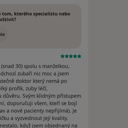
tom, kterého specialistu nebo
vštívit?
Ne
 (snad 30) spolu s manželkou,
dchozí zubaři nic moc a jsem
kutečně doktor který nemá po
lký profík, zuby léčí,
 důvěru. Svým klidným přístupem
í, doporučuji všem, kteří se bojí
av a nové pacienty nepřijímá). Je
čku a vyzvednout její kvality.
i nestalo, když jsem objednaný na