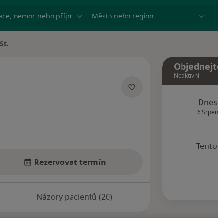
ace, nemoc nebo příjmení
Město nebo region
St.
Objednejt
Neaktivní
ích
Dnes
6 Srpen
Tento 
Rezervovat termín
Názory pacientů (20)