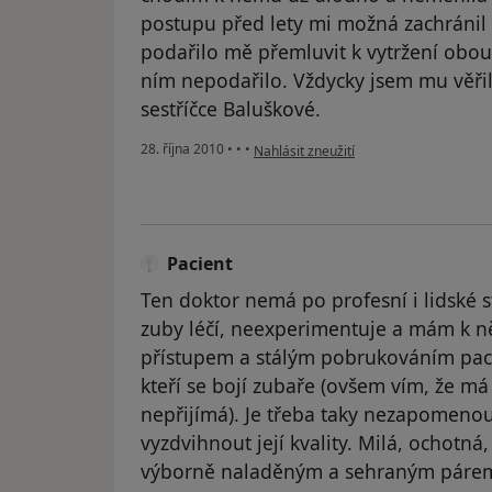
postupu před lety mi možná zachránil
podařilo mě přemluvit k vytržení obo
ním nepodařilo. Vždycky jsem mu věřil
sestříčce Baluškové.
podle názoru uživatele Váš účet byl od
28. října 2010
•
•
•
Nahlásit zneužití
Pacient
Ten doktor nemá po profesní i lidské st
zuby léčí, neexperimentuje a mám k 
přístupem a stálým pobrukováním paci
kteří se bojí zubaře (ovšem vím, že má
nepřijímá). Je třeba taky nezapomenou
vyzdvihnout její kvality. Milá, ochotn
výborně naladěným a sehraným párem 