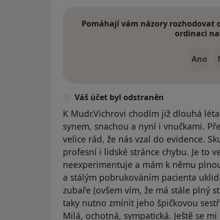
Pomáhají vám názory rozhodovat o 
ordinaci na
Ano
Váš účet byl odstraněn
K Mudr.Vichrovi chodím již dlouhá léta
synem, snachou a nyní i vnučkami. Pře
velice rád, že nás vzal do evidence. S
profesní i lidské stránce chybu. Je to ve
neexperimentuje a mám k němu plnou
a stálým pobrukováním pacienta uklidn
zubaře (ovšem vím, že má stále plný st
taky nutno zmínit jeho špičkovou sestři
Milá, ochotná, sympatická. Ještě se m