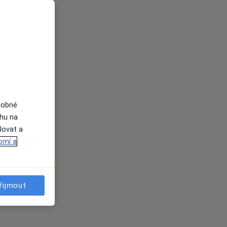
dobné
ahu na
lovat a
omí a
řijmout