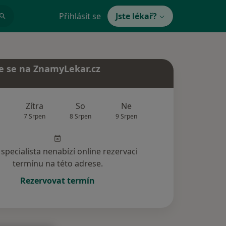
Přihlásit se
Jste lékař?
e se na ZnamyLekar.cz
Zítra
So
Ne
Po
Út
7 Srpen
8 Srpen
9 Srpen
10 Srpen
11 Srp
specialista nenabízí online rezervaci
termínu na této adrese.
Rezervovat termín