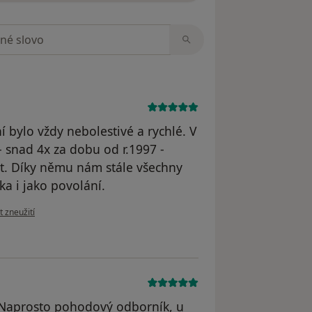
zorech
bylo vždy nebolestivé a rychlé. V
- snad 4x za dobu od r.1997 -
ut. Díky němu nám stále všechny
ka i jako povolání.
ázoru uživatele Váš účet byl odstraněn
t zneužití
 Naprosto pohodový odborník, u