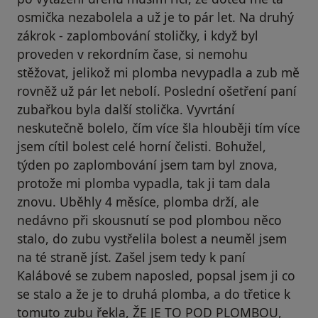
osmička nezabolela a už je to pár let. Na druhý
zákrok - zaplombování stoličky, i když byl
proveden v rekordním čase, si nemohu
stěžovat, jelikož mi plomba nevypadla a zub mě
rovněž už pár let nebolí. Poslední ošetření paní
zubařkou byla další stolička. Vyvrtání
neskutečně bolelo, čím více šla hlouběji tím více
jsem cítil bolest celé horní čelisti. Bohužel,
týden po zaplombování jsem tam byl znova,
protože mi plomba vypadla, tak ji tam dala
znovu. Uběhly 4 měsíce, plomba drží, ale
nedávno při skousnutí se pod plombou něco
stalo, do zubu vystřelila bolest a neuměl jsem
na té straně jíst. Zašel jsem tedy k paní
Kalábové se zubem naposled, popsal jsem ji co
se stalo a že je to druhá plomba, a do třetice k
tomuto zubu řekla, ŽE JE TO POD PLOMBOU,