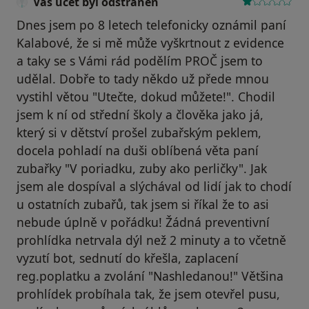
Váš účet byl odstraněn
Dnes jsem po 8 letech telefonicky oznámil paní
Kalabové, že si mě může vyškrtnout z evidence
a taky se s Vámi rád podělím PROČ jsem to
udělal. Dobře to tady někdo už přede mnou
vystihl větou "Utečte, dokud můžete!". Chodil
jsem k ní od střední školy a člověka jako já,
který si v dětství prošel zubařským peklem,
docela pohladí na duši oblíbená věta paní
zubařky "V poriadku, zuby ako perličky". Jak
jsem ale dospíval a slýchával od lidí jak to chodí
u ostatních zubařů, tak jsem si říkal že to asi
nebude úplně v pořádku! Žádná preventivní
prohlídka netrvala dýl než 2 minuty a to včetně
vyzutí bot, sednutí do křešla, zaplacení
reg.poplatku a zvolání "Nashledanou!" Většina
prohlídek probíhala tak, že jsem otevřel pusu,