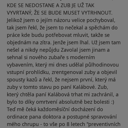
KDE SE NEDOSTANE A ZUB JE UŽ TAK
VYVRTANÝ, ŽE SE BUDE MUSET VYTRHNOUT.
Jelikož jsem o jejím názoru velice pochyboval,
tak jsem řekl, že jsem to nečekal a spěchám do
práce kde budu potřebovat mluvit, takže se
objednám na zítra. Jenže jsem lhal. Už jsem tam
nešel a nikdy nepůjdu Zavolal jsem jinam a
sehnal si nového zubaře s moderním
vybavením, který mi dnes udělal půlhodinovou
vstupní prohlídku, zrentgenoval zuby a objevil
spousty kazů a řekl, že nejsem první, který má
zuby v tomto stavu po paní Kalábové. Zub,
který chtěla paní Kalábová trhat mi zachránil, a
bylo to díky omrtvení absolutně bez bolesti :)
Teď mě čeká každoměsíční docházení do
ordinace pana doktora a postupné spravování
mého chrupu - to vše po 8 letech "preventivních