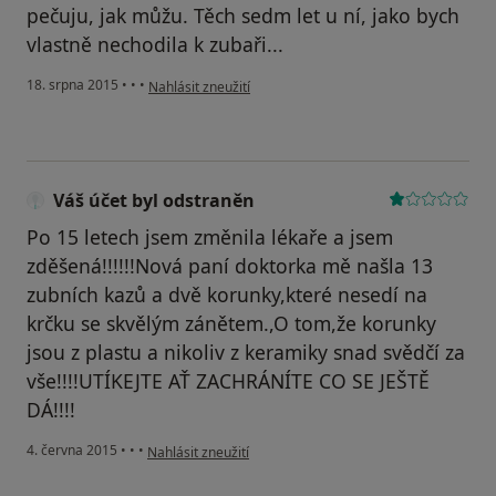
pečuju, jak můžu. Těch sedm let u ní, jako bych
vlastně nechodila k zubaři...
podle názoru uživatele Váš účet byl odstraněn
18. srpna 2015
•
•
•
Nahlásit zneužití
Váš účet byl odstraněn
Po 15 letech jsem změnila lékaře a jsem
zděšená!!!!!!Nová paní doktorka mě našla 13
zubních kazů a dvě korunky,které nesedí na
krčku se skvělým zánětem.,O tom,že korunky
jsou z plastu a nikoliv z keramiky snad svědčí za
vše!!!!UTÍKEJTE AŤ ZACHRÁNÍTE CO SE JEŠTĚ
DÁ!!!!
podle názoru uživatele Váš účet byl odstraněn
4. června 2015
•
•
•
Nahlásit zneužití