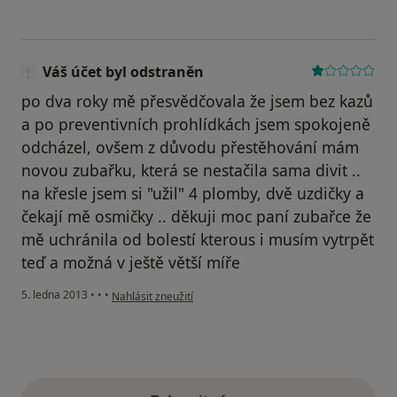
Váš účet byl odstraněn
po dva roky mě přesvědčovala že jsem bez kazů
a po preventivních prohlídkách jsem spokojeně
odcházel, ovšem z důvodu přestěhování mám
novou zubařku, která se nestačila sama divit ..
na křesle jsem si "užil" 4 plomby, dvě uzdičky a
čekají mě osmičky .. děkuji moc paní zubařce že
mě uchránila od bolestí kterous i musím vytrpět
teď a možná v ještě větší míře
podle názoru uživatele Váš účet byl odstraněn
5. ledna 2013
•
•
•
Nahlásit zneužití