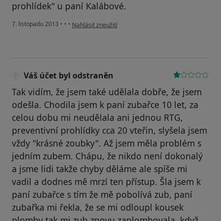
prohlídek" u paní Kalábové.
podle názoru uživatele Váš účet byl odstraněn
7. listopadu 2013
•
•
•
Nahlásit zneužití
Váš účet byl odstraněn
Tak vidím, že jsem také udělala dobře, že jsem
odešla. Chodila jsem k paní zubařce 10 let, za
celou dobu mi neudělala ani jednou RTG,
preventivní prohlídky cca 20 vteřin, slyšela jsem
vždy "krásné zoubky". Až jsem měla problém s
jedním zubem. Chápu, že nikdo není dokonalý
a jsme lidi takže chyby děláme ale spíše mi
vadil a dodnes mě mrzí ten přístup. Šla jsem k
paní zubařce s tím že mě pobolívá zub, paní
zubařka mi řekla, že se mi odloupl kousek
plomby tak mi zub znovu zaplombovala, když