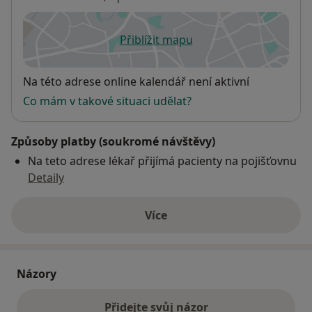
Přiblížit mapu
se otevře v nové záložce
Dostupnost
Na této adrese online kalendář není aktivní
Co mám v takové situaci udělat?
Způsoby platby (soukromé návštěvy)
Na teto adrese lékař přijímá pacienty na pojišťovnu
Detaily
Více
o adrese
Názory
Přidejte svůj názor