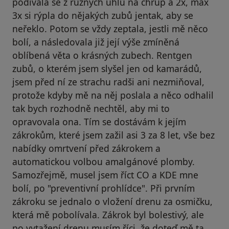
podívala se z různých úhlů na chrup a 2x, max
3x si rýpla do nějakých zubů jentak, aby se
neřeklo. Potom se vždy zeptala, jestli mě něco
bolí, a následovala již její výše zmíněná
oblíbená věta o krásných zubech. Rentgen
zubů, o kterém jsem slyšel jen od kamarádů,
jsem před ní ze strachu radši ani nezmiňoval,
protože kdyby mě na něj poslala a něco odhalil
tak bych rozhodně nechtěl, aby mi to
opravovala ona. Tím se dostávám k jejím
zákrokům, které jsem zažil asi 3 za 8 let, vše bez
nabídky omrtvení před zákrokem a
automatickou volbou amalgánové plomby.
Samozřejmě, musel jsem říct CO a KDE mne
bolí, po "preventivní prohlídce". Při prvním
zákroku se jednalo o vložení drenu za osmičku,
která mě pobolívala. Zákrok byl bolestivý, ale
po vytažení drenu musím říci, že doteď mě ta