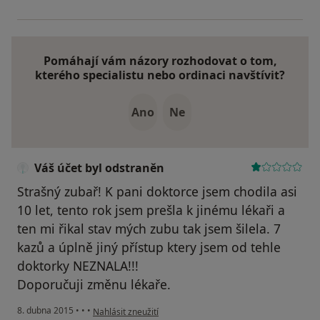
Pomáhají vám názory rozhodovat o tom,
kterého specialistu nebo ordinaci navštívit?
Ano
Ne
Váš účet byl odstraněn
Strašný zubař! K pani doktorce jsem chodila asi
10 let, tento rok jsem prešla k jinému lékaři a
ten mi řikal stav mých zubu tak jsem šilela. 7
kazů a úplně jiný přístup ktery jsem od tehle
doktorky NEZNALA!!!
Doporučuji změnu lékaře.
podle názoru uživatele Váš účet byl odstraněn
8. dubna 2015
•
•
•
Nahlásit zneužití