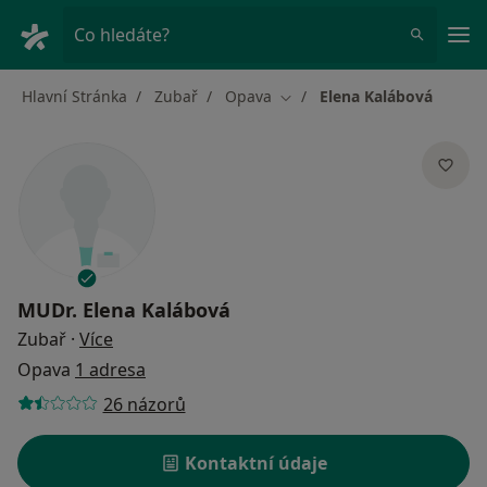
Hla
Co hledáte?
Hlavní Stránka
Zubař
Opava
Elena Kalábová
Změna města
MUDr.
Elena Kalábová
o specializacích
Zubař
·
Více
Opava
1 adresa
26 názorů
Kontaktní údaje