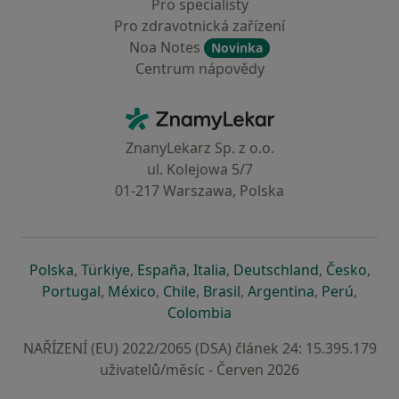
Pro specialisty
Pro zdravotnická zařízení
Noa Notes
Novinka
Centrum nápovědy
Kontakt
ZnamyLekar - Hlavní stránka
ZnanyLekarz Sp. z o.o.
ul. Kolejowa 5/7
01-217 Warszawa, Polska
se otevře v nové záložce
se otevře v nové záložce
se otevře v nové záložce
se otevře v nové záložce
se otevře v 
se o
Polska
,
Türkiye
,
España
,
Italia
,
Deutschland
,
Česko
,
se otevře v nové záložce
se otevře v nové záložce
se otevře v nové záložce
se otevře v nové záložc
se otevře v 
se ote
Portugal
,
México
,
Chile
,
Brasil
,
Argentina
,
Perú
,
se otevře v nové záložce
Colombia
NAŘÍZENÍ (EU) 2022/2065 (DSA) článek 24: 15.395.179
uživatelů/měsíc - Červen 2026