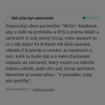
Váš účet byl odstraněn
Doporučuji všem pacientům ''MUDr.'' Kalábové,
aby si zašli na prohlídku a RTG k jinému lekáři a
zachránili si svůj cenný chrup, nebo alespoň to
co z něj zbylo! Po 8 letech mě čeká operace,
několik (13) plomb a rovnání..to nemluvím o
tom, kolik to bude stát a o mém chystaném
odjezdu do zahraničí, který musím na několik
měsícu odložit, jestli chci svůj chrup zachránit.
Nenechte se zmást větou : "V poriadku, zuby
ako perličky".
podle názoru uživatele Váš účet byl odstraněn
24. června 2014
•
•
•
Nahlásit zneužití