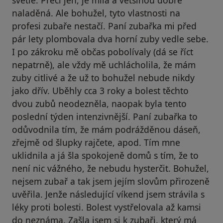
světle. Přeci jen, je milá a většinou dobře
naladěná. Ale bohužel, tyto vlastnosti na
profesi zubaře nestačí. Paní zubařka mi před
pár lety plombovala dva horní zuby vedle sebe.
I po zákroku mě občas pobolívaly (dá se říct
nepatrně), ale vždy mě uchlácholila, že mám
zuby citlivé a že už to bohužel nebude nikdy
jako dřív. Uběhly cca 3 roky a bolest těchto
dvou zubů neodezněla, naopak byla tento
poslední týden intenzivnější. Paní zubařka to
odůvodnila tím, že mám podrážděnou dáseň,
zřejmě od šlupky rajčete, apod. Tím mne
uklidnila a já šla spokojeně domů s tím, že to
není nic vážného, že nebudu hysterčit. Bohužel,
nejsem zubař a tak jsem jejím slovům přirozeně
uvěřila. Jenže následující víkend jsem strávila s
léky proti bolesti. Bolest vystřelovala až kamsi
do neznáma. Zašla jsem si k zubaři, který má