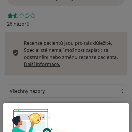
26 názorů
Recenze pacientů jsou pro nás důležité.
Specialisté nemají možnost zaplatit za
odstranění nebo změnu recenze pacienta.
Další informace o názorech
Další informace.
Hledejte v názorech