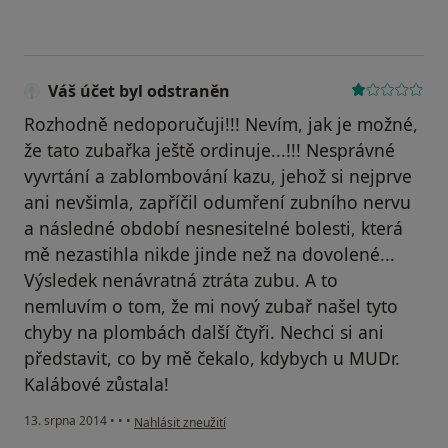
Váš účet byl odstraněn
Rozhodně nedoporučuji!!! Nevím, jak je možné,
že tato zubařka ještě ordinuje...!!! Nesprávné
vyvrtání a zablombování kazu, jehož si nejprve
ani nevšimla, zapříčil odumření zubního nervu
a následné období nesnesitelné bolesti, která
mě nezastihla nikde jinde než na dovolené...
Výsledek nenávratná ztráta zubu. A to
nemluvím o tom, že mi nový zubař našel tyto
chyby na plombách další čtyři. Nechci si ani
představit, co by mě čekalo, kdybych u MUDr.
Kalábové zůstala!
podle názoru uživatele Váš účet byl odstraněn
13. srpna 2014
•
•
•
Nahlásit zneužití