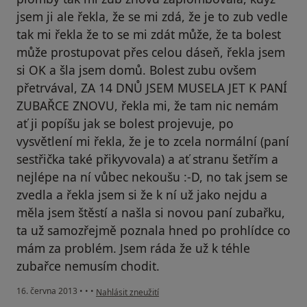
jsem ji ale řekla, že se mi zdá, že je to zub vedle
tak mi řekla že to se mi zdát může, že ta bolest
může prostupovat přes celou dáseň, řekla jsem
si OK a šla jsem domů. Bolest zubu ovšem
přetrvával, ZA 14 DNŮ JSEM MUSELA JET K PANÍ
ZUBAŘCE ZNOVU, řekla mi, že tam nic nemám
ať ji popíšu jak se bolest projevuje, po
vysvětlení mi řekla, že je to zcela normální (paní
sestřička také přikyvovala) a ať stranu šetřím a
nejlépe na ní vůbec nekoušu :-D, no tak jsem se
zvedla a řekla jsem si že k ní už jako nejdu a
měla jsem štěstí a našla si novou paní zubařku,
ta už samozřejmě poznala hned po prohlídce co
mám za problém. Jsem ráda že už k téhle
zubařce nemusím chodit.
podle názoru uživatele Váš účet byl odstraněn
16. června 2013
•
•
•
Nahlásit zneužití