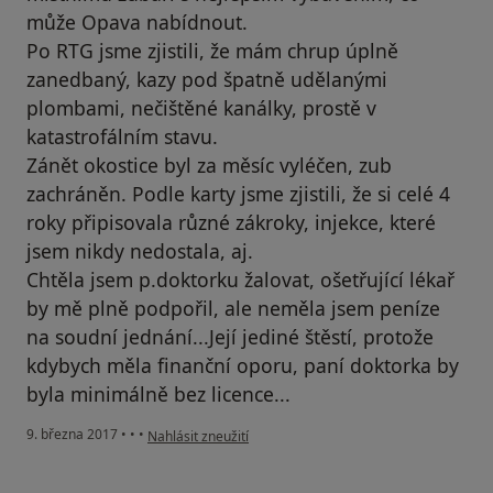
může Opava nabídnout.
Po RTG jsme zjistili, že mám chrup úplně
zanedbaný, kazy pod špatně udělanými
plombami, nečištěné kanálky, prostě v
katastrofálním stavu.
Zánět okostice byl za měsíc vyléčen, zub
zachráněn. Podle karty jsme zjistili, že si celé 4
roky připisovala různé zákroky, injekce, které
jsem nikdy nedostala, aj.
Chtěla jsem p.doktorku žalovat, ošetřující lékař
by mě plně podpořil, ale neměla jsem peníze
na soudní jednání...Její jediné štěstí, protože
kdybych měla finanční oporu, paní doktorka by
byla minimálně bez licence...
podle názoru uživatele Váš účet byl odstraněn
9. března 2017
•
•
•
Nahlásit zneužití