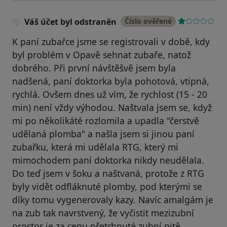
Váš účet byl odstraněn
Číslo ověřené
K paní zubařce jsme se registrovali v době, kdy
byl problém v Opavě sehnat zubaře, natož
dobrého. Při první návštěšvě jsem byla
nadšená, paní doktorka byla pohotová, vtipná,
rychlá. Ovšem dnes už vím, že rychlost (15 - 20
min) není vždy výhodou. Naštvala jsem se, když
mi po několikáté rozlomila a upadla "čerstvě
udělaná plomba" a našla jsem si jinou paní
zubařku, která mi udělala RTG, který mi
mimochodem paní doktorka nikdy neudělala.
Do teď jsem v šoku a naštvaná, protože z RTG
byly vidět odfláknuté plomby, pod kterými se
díky tomu vygenerovaly kazy. Navíc amalgám je
na zub tak navrstvený, že vyčistit mezizubní
prostor je za cenu přetrhnuté zubní nitě,