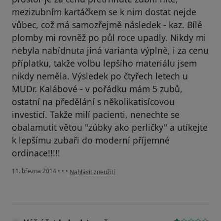
mezizubním kartáčkem se k nim dostat nejde
vůbec, což má samozřejmě následek - kaz. Bílé
plomby mi rovněž po půl roce upadly. Nikdy mi
nebyla nabídnuta jiná varianta výplně, i za cenu
příplatku, takže volbu lepšího materiálu jsem
nikdy neměla. Výsledek po čtyřech letech u
MUDr. Kalábové - v pořádku mám 5 zubů,
ostatní na předělání s několikatisícovou
investicí. Takže milí pacienti, nenechte se
obalamutit větou "zúbky ako perličky" a utíkejte
k lepšímu zubaři do moderní příjemné
ordinace!!!!!
podle názoru uživatele Váš účet byl odstraněn
11. března 2014
•
•
•
Nahlásit zneužití