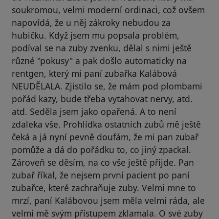
soukromou, velmi moderní ordinaci, což ovšem
napovídá, že u něj zákroky nebudou za
hubičku. Když jsem mu popsala problém,
podíval se na zuby zvenku, dělal s nimi ještě
různé "pokusy" a pak došlo automaticky na
rentgen, který mi paní zubařka Kalábová
NEUDĚLALA. Zjistilo se, že mám pod plombami
pořád kazy, bude třeba vytahovat nervy, atd.
atd. Seděla jsem jako opařená. A to není
zdaleka vše. Prohlídka ostatních zubů mě ještě
čeká a já nyní pevně doufám, že mi pan zubař
pomůže a dá do pořádku to, co jiný zpackal.
Zároveň se děsím, na co vše ještě přijde. Pan
zubař říkal, že nejsem první pacient po paní
zubařce, které zachraňuje zuby. Velmi mne to
mrzí, paní Kalábovou jsem měla velmi ráda, ale
velmi mě svým přístupem zklamala. O své zuby