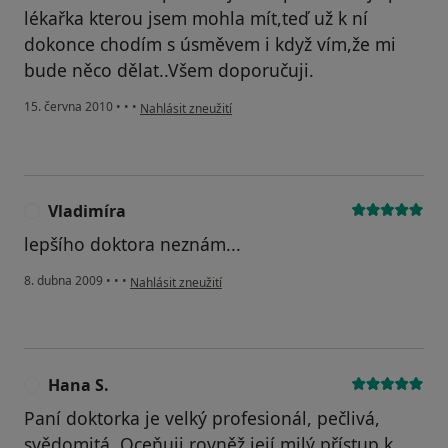
lékařka kterou jsem mohla mít,teď už k ní
dokonce chodím s úsměvem i když vím,že mi
bude něco dělat..Všem doporučuji.
podle názoru uživatele Váš účet byl odstraněn
15. června 2010
•
•
•
Nahlásit zneužití
Vladimíra
V
lepšího doktora neznám...
podle názoru uživatele Vladimíra
8. dubna 2009
•
•
•
Nahlásit zneužití
Hana S.
H
Paní doktorka je velký profesionál, pečlivá,
svědomitá. Oceňuji rovněž její milý přístup k