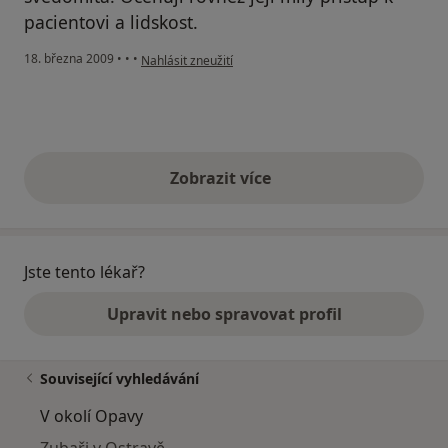
pacientovi a lidskost.
podle názoru uživatele Hana S.
18. března 2009
•
•
•
Nahlásit zneužití
Zobrazit více
výše uvedené názory
Jste tento lékař?
Upravit nebo spravovat profil
Související vyhledávání
V okolí Opavy
Zubaři v Ostravě