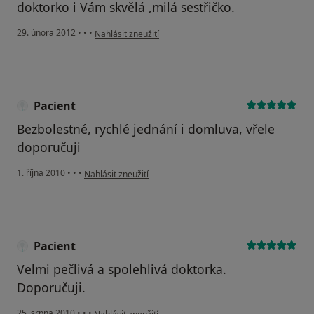
doktorko i Vám skvělá ,milá sestřičko.
podle názoru uživatele V.H.
29. února 2012
•
•
•
Nahlásit zneužití
Pacient
Bezbolestné, rychlé jednání i domluva, vřele
doporučuji
podle názoru uživatele Pacient
1. října 2010
•
•
•
Nahlásit zneužití
Pacient
Velmi pečlivá a spolehlivá doktorka.
Doporučuji.
podle názoru uživatele Pacient
25. srpna 2010
•
•
•