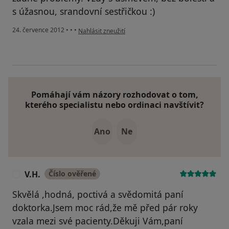
s úžasnou, srandovní sestřičkou :)
podle názoru uživatele Majene
24. července 2012
•
•
•
Nahlásit zneužití
Pomáhají vám názory rozhodovat o tom,
kterého specialistu nebo ordinaci navštívit?
Ano
Ne
V.H.
Číslo ověřené
V
Skvělá ,hodná, poctivá a svědomitá paní
doktorka.Jsem moc rád,že mě před pár roky
vzala mezi své pacienty.Děkuji Vám,paní