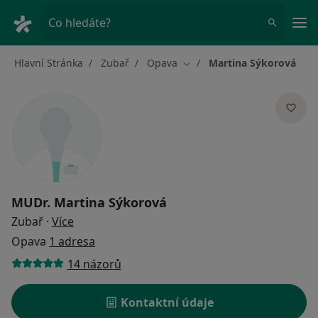
Hla
Co hledáte?
Hlavní Stránka
Zubař
Opava
Martina Sýkorová
Změna města
MUDr.
Martina Sýkorová
o specializacích
Zubař
·
Více
Opava
1 adresa
14 názorů
Kontaktní údaje