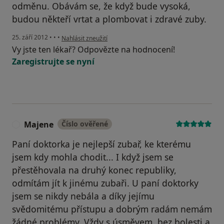
odměnu. Obávám se, že když bude vysoká,
budou někteří vrtat a plombovat i zdravé zuby.
podle názoru uživatele Váš účet byl odstraněn
25. září 2012
•
•
•
Nahlásit zneužití
Vy jste ten lékař? Odpovězte na hodnocení!
Zaregistrujte se nyní
Majene
Číslo ověřené
M
Paní doktorka je nejlepší zubař, ke kterému
jsem kdy mohla chodit... I když jsem se
přestěhovala na druhý konec republiky,
odmítám jít k jinému zubaři. U paní doktorky
jsem se nikdy nebála a díky jejímu
svědomitému přístupu a dobrým radám nemám
žádné problémy. Vždy s úsměvem, bez bolesti a