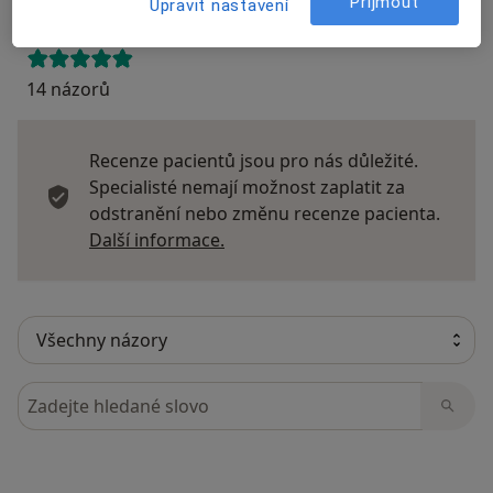
Přijmout
Upravit nastavení
14 názorů
Recenze pacientů jsou pro nás důležité.
Specialisté nemají možnost zaplatit za
odstranění nebo změnu recenze pacienta.
Další informace o názorech
Další informace.
Hledejte v názorech