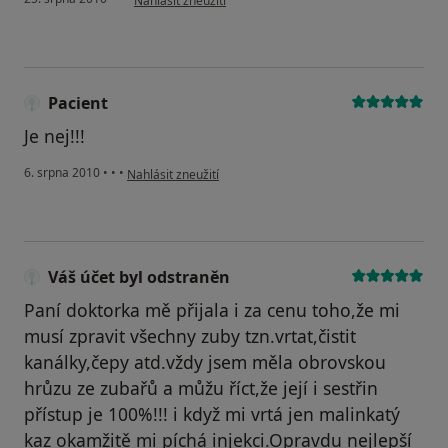
Nahlásit zneužití
Pacient
Je nej!!!
podle názoru uživatele Pacient
6. srpna 2010
•
•
•
Nahlásit zneužití
Váš účet byl odstraněn
Paní doktorka mě přijala i za cenu toho,že mi
musí zpravit všechny zuby tzn.vrtat,čistit
kanálky,čepy atd.vždy jsem měla obrovskou
hrůzu ze zubařů a můžu říct,že její i sestřin
přístup je 100%!!! i když mi vrtá jen malinkatý
kaz okamžitě mi píchá injekci.Opravdu nejlepší