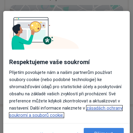
Přiblížit mapu
se otevře v nové záložce
Dostupnost
Na této adrese online kalendář není aktivní
Co mám v takové situaci udělat?
Způsoby platby (soukromé návštěvy)
Respektujeme vaše soukromí
Na teto adrese lékař přijímá pacienty na pojišťovnu
Přijetím povolujete nám a našim partnerům používat
Detaily
soubory cookie (nebo podobné technologie) ke
shromažďování údajů pro statistické účely a poskytování
Více
obsahu na základě vašich zvyklostí při procházení. Své
o adrese
preference můžete kdykoli zkontrolovat a aktualizovat v
nastavení. Další informace naleznete v
zásadách ochrany
soukromí a souborů cookie.
Názory
Přidejte svůj názor