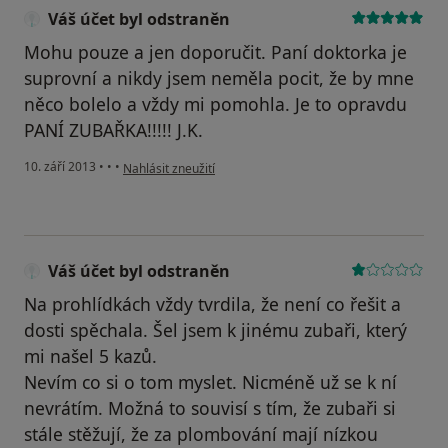
Váš účet byl odstraněn
Mohu pouze a jen doporučit. Paní doktorka je
suprovní a nikdy jsem neměla pocit, že by mne
něco bolelo a vždy mi pomohla. Je to opravdu
PANÍ ZUBAŘKA!!!!! J.K.
podle názoru uživatele Váš účet byl odstraněn
10. září 2013
•
•
•
Nahlásit zneužití
Váš účet byl odstraněn
Na prohlídkách vždy tvrdila, že není co řešit a
dosti spěchala. Šel jsem k jinému zubaři, který
mi našel 5 kazů.
Nevím co si o tom myslet. Nicméně už se k ní
nevrátím. Možná to souvisí s tím, že zubaři si
stále stěžují, že za plombování mají nízkou