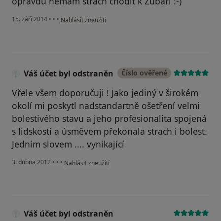
opravdu nemám strach chodit k Zubaři :-)
podle názoru uživatele Váš účet byl odstraněn
15. září 2014
•
•
•
Nahlásit zneužití
Váš účet byl odstraněn
Číslo ověřené
Vřele všem doporučuji ! Jako jediný v širokém
okolí mi poskytl nadstandartně ošetření velmi
bolestivého stavu a jeho profesionalita spojená
s lidskostí a úsměvem překonala strach i bolest.
Jedním slovem .... vynikající
podle názoru uživatele Váš účet byl odstraněn
3. dubna 2012
•
•
•
Nahlásit zneužití
Váš účet byl odstraněn