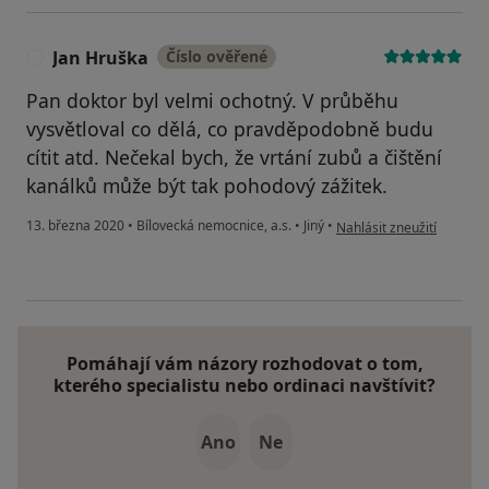
Jan Hruška
Číslo ověřené
J
Pan doktor byl velmi ochotný. V průběhu
vysvětloval co dělá, co pravděpodobně budu
cítit atd. Nečekal bych, že vrtání zubů a čištění
kanálků může být tak pohodový zážitek.
podle názoru uživatele J
13. března 2020
•
Bílovecká nemocnice, a.s.
•
Jiný
•
Nahlásit zneužití
Pomáhají vám názory rozhodovat o tom,
kterého specialistu nebo ordinaci navštívit?
Ano
Ne