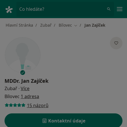
Hla
Co hledáte?
Hlavní Stránka
Zubař
Bílovec
Jan Zajíček
Změna města
MDDr.
Jan Zajíček
o specializacích
Zubař
·
Více
Bílovec
1 adresa
15 názorů
Kontaktní údaje