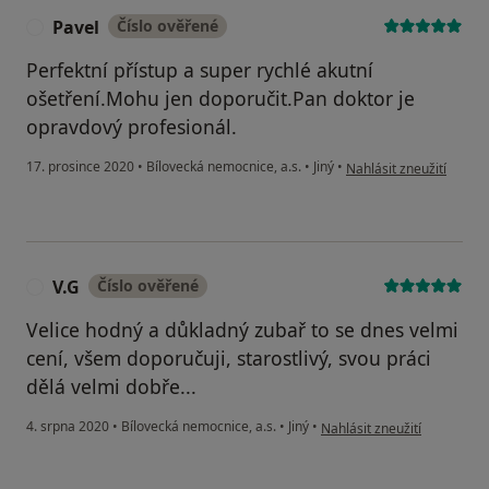
Pavel
Číslo ověřené
P
Perfektní přístup a super rychlé akutní
ošetření.Mohu jen doporučit.Pan doktor je
opravdový profesionál.
podle názoru uživatele 
17. prosince 2020
•
Bílovecká nemocnice, a.s.
•
Jiný
•
Nahlásit zneužití
V.G
Číslo ověřené
V
Velice hodný a důkladný zubař to se dnes velmi
cení, všem doporučuji, starostlivý, svou práci
dělá velmi dobře...
podle názoru uživatele V.G
4. srpna 2020
•
Bílovecká nemocnice, a.s.
•
Jiný
•
Nahlásit zneužití