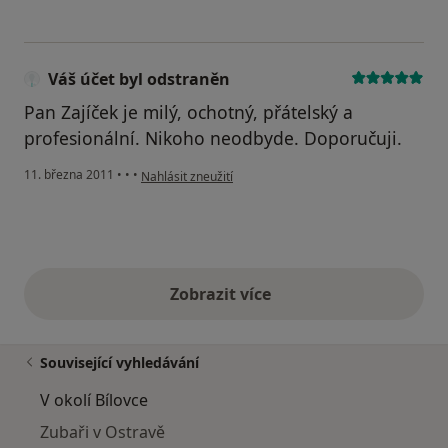
Váš účet byl odstraněn
Pan Zajíček je milý, ochotný, přátelský a
profesionální. Nikoho neodbyde. Doporučuji.
podle názoru uživatele Váš účet byl odstraněn
11. března 2011
•
•
•
Nahlásit zneužití
Zobrazit více
výše uvedené názory
Související vyhledávání
V okolí Bílovce
Zubaři v Ostravě