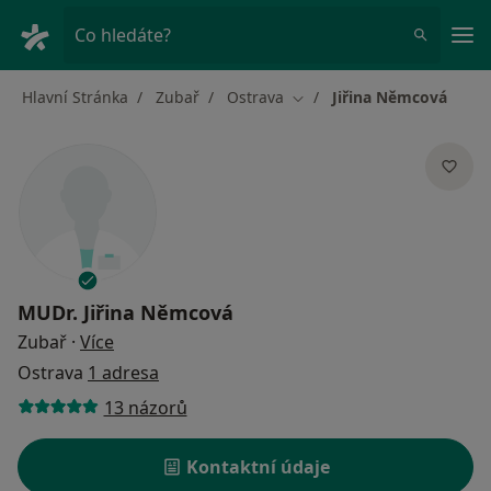
Hla
Co hledáte?
Hlavní Stránka
Zubař
Ostrava
Jiřina Němcová
Změna města
MUDr.
Jiřina Němcová
o specializacích
Zubař
·
Více
Ostrava
1 adresa
13 názorů
Kontaktní údaje