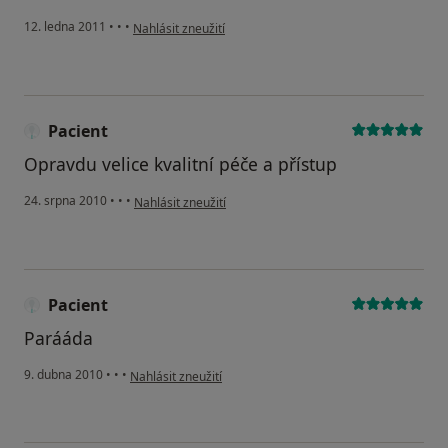
podle názoru uživatele Pacient
12. ledna 2011
•
•
•
Nahlásit zneužití
Pacient
Opravdu velice kvalitní péče a přístup
podle názoru uživatele Pacient
24. srpna 2010
•
•
•
Nahlásit zneužití
Pacient
Parááda
podle názoru uživatele Pacient
9. dubna 2010
•
•
•
Nahlásit zneužití