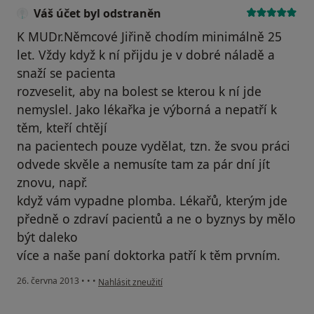
Váš účet byl odstraněn
K MUDr.Němcové Jiřině chodím minimálně 25
let. Vždy když k ní přijdu je v dobré náladě a
snaží se pacienta
rozveselit, aby na bolest se kterou k ní jde
nemyslel. Jako lékařka je výborná a nepatří k
těm, kteří chtějí
na pacientech pouze vydělat, tzn. že svou práci
odvede skvěle a nemusíte tam za pár dní jít
znovu, např.
když vám vypadne plomba. Lékařů, kterým jde
předně o zdraví pacientů a ne o byznys by mělo
být daleko
více a naše paní doktorka patří k těm prvním.
podle názoru uživatele Váš účet byl odstraněn
26. června 2013
•
•
•
Nahlásit zneužití