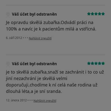
Váš účet byl odstraněn
Je opravdu skvělá zubařka.Odvádí práci na
100% a navíc je k pacientům milá a vstřícná.
podle názoru uživatele Váš účet byl odstraněn
6. září 2012
•
•
•
Nahlásit zneužití
Váš účet byl odstraněn
je to skvělá zubařka,snaží se zachránit i to co už
jiní nezachrání je skvělá velmi
doporučuji,chodíme k ní celá naše rodina už
dlouhá léta,a je sní sranda.
podle názoru uživatele Váš účet byl odstraněn
12. února 2012
•
•
•
Nahlásit zneužití