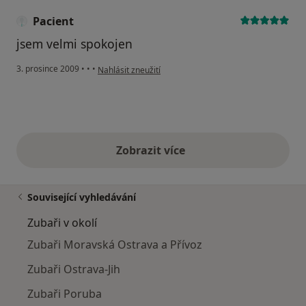
Pacient
jsem velmi spokojen
podle názoru uživatele Pacient
3. prosince 2009
•
•
•
Nahlásit zneužití
Zobrazit více
výše uvedené názory
Související vyhledávání
Zubaři v okolí
Zubaři Moravská Ostrava a Přívoz
Zubaři Ostrava-Jih
Zubaři Poruba