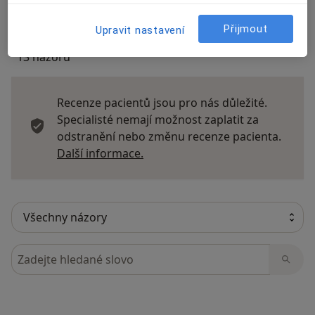
Přijmout
Upravit nastavení
13 názorů
Recenze pacientů jsou pro nás důležité.
Specialisté nemají možnost zaplatit za
odstranění nebo změnu recenze pacienta.
Další informace o názorech
Další informace.
Hledejte v názorech