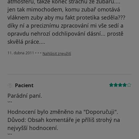
atmosféru, takže konec strachu ze zubařů....
jen tak mimochodem, komu zubař omotává
vláknem zuby aby mu fakt protetika seděla???
díky ní a preciznímu zpracování mi vše sedí a
opravdu nehrozí odchlipování dásní... prostě
skvělá práce....
podle názoru uživatele Pacient
11. dubna 2011
•
•
•
Nahlásit zneužití
Pacient
Parádní paní.
```
Hodnocení bylo změněno na "Doporučuji".
Důvod: Obsah komentáře je příliš strohý na
nejvyšší hodnocení.
```