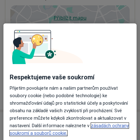
Přiblížit mapu
se otevře v nové záložce
Dostupnost
Na této adrese online kalendář není aktivní
Co mám v takové situaci udělat?
Způsoby platby (soukromé návštěvy)
Na teto adrese lékař přijímá pacienty na pojišťovnu
Respektujeme vaše soukromí
Detaily
Přijetím povolujete nám a našim partnerům používat
soubory cookie (nebo podobné technologie) ke
Více
o adrese
shromažďování údajů pro statistické účely a poskytování
obsahu na základě vašich zvyklostí při procházení. Své
preference můžete kdykoli zkontrolovat a aktualizovat v
Názory
nastavení. Další informace naleznete v
zásadách ochrany
soukromí a souborů cookie.
Přidejte svůj názor