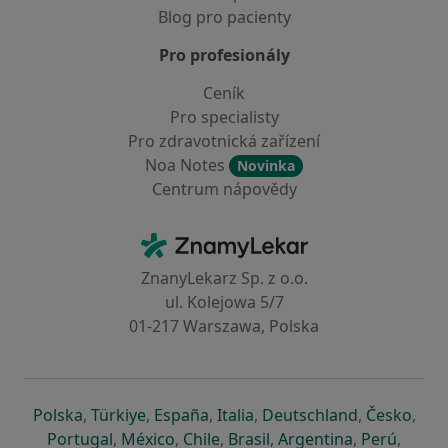
Blog pro pacienty
Pro profesionály
Ceník
Pro specialisty
Pro zdravotnická zařízení
Noa Notes
Novinka
Centrum nápovědy
Kontakt
ZnamyLekar - Hlavní stránka
ZnanyLekarz Sp. z o.o.
ul. Kolejowa 5/7
01-217 Warszawa, Polska
se otevře v nové záložce
se otevře v nové záložce
se otevře v nové záložce
se otevře v nové záložce
se otevře v 
se o
Polska
,
Türkiye
,
España
,
Italia
,
Deutschland
,
Česko
,
se otevře v nové záložce
se otevře v nové záložce
se otevře v nové záložce
se otevře v nové záložc
se otevře v 
se ote
Portugal
,
México
,
Chile
,
Brasil
,
Argentina
,
Perú
,