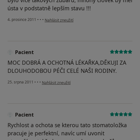
bylo více takových zubařů, mnohý člověk by měl
ústa v podstatně lepším stavu !!!
podle názoru uživatele Pacient
4. prosince 2011
•
•
•
Nahlásit zneužití
Pacient
MOC DOBRÁ A OCHOTNÁ LÉKAŘKA,DĚKUJI ZA
DLOUHODOBOU PÉČI CELÉ NAŠI RODINY.
podle názoru uživatele Pacient
25. srpna 2011
•
•
•
Nahlásit zneužití
Pacient
Rychlost a ochota se kterou tato stomatoložka
pracuje je perfektní, navíc umí uvonit