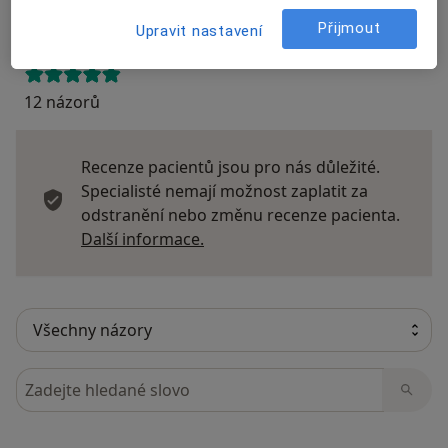
Přidejte svůj názor
Přijmout
Upravit nastavení
12 názorů
Recenze pacientů jsou pro nás důležité.
Specialisté nemají možnost zaplatit za
odstranění nebo změnu recenze pacienta.
Další informace o názorech
Další informace.
Hledejte v názorech