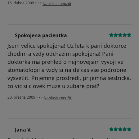
podle názoru uživatele Pavel
15. dubna 2009
•
•
•
Nahlásit zneužití
Spokojena pacientka
S
Jsem velice spokojena! Uz leta k pani doktorce
chodim a vzdy odchazim spokojena! Pani
doktorka ma prehled o nejnovejsim vyvoji ve
stomatologii a vzdy si najde cas vse podrobne
vysvetlit. Prijemne prostredi, prijemna sestricka,
co vic si clovek muze u zubare prat?
podle názoru uživatele Spokojena pacientka
30. března 2009
•
•
•
Nahlásit zneužití
Jana V.
J