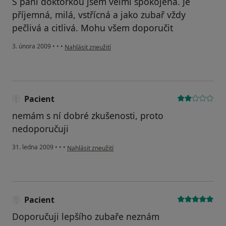
S paní doktorkou jsem velmi spokojená. Je
příjemná, milá, vstřícná a jako zubař vždy
pečlivá a citlivá. Mohu všem doporučit
podle názoru uživatele Jana V.
3. února 2009
•
•
•
Nahlásit zneužití
Pacient
nemám s ní dobré zkušenosti, proto
nedoporučuji
podle názoru uživatele Pacient
31. ledna 2009
•
•
•
Nahlásit zneužití
Pacient
Doporučuji lepšího zubaře neznám