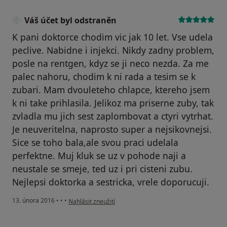
Váš účet byl odstraněn
K pani doktorce chodim vic jak 10 let. Vse udela
peclive. Nabidne i injekci. Nikdy zadny problem,
posle na rentgen, kdyz se ji neco nezda. Za me
palec nahoru, chodim k ni rada a tesim se k
zubari. Mam dvouleteho chlapce, ktereho jsem
k ni take prihlasila. Jelikoz ma priserne zuby, tak
zvladla mu jich sest zaplombovat a ctyri vytrhat.
Je neuveritelna, naprosto super a nejsikovnejsi.
Sice se toho bala,ale svou praci udelala
perfektne. Muj kluk se uz v pohode naji a
neustale se smeje, ted uz i pri cisteni zubu.
Nejlepsi doktorka a sestricka, vrele doporucuji.
podle názoru uživatele Váš účet byl odstraněn
13. února 2016
•
•
•
Nahlásit zneužití