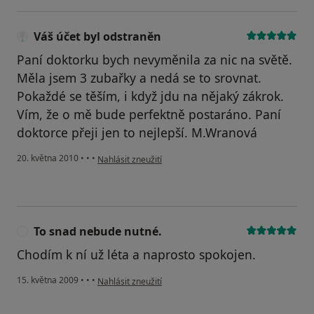
Váš účet byl odstraněn
Paní doktorku bych nevyměnila za nic na světě.
Měla jsem 3 zubařky a nedá se to srovnat.
Pokaždé se těším, i když jdu na nějaký zákrok.
Vím, že o mě bude perfektně postaráno. Paní
doktorce přeji jen to nejlepší. M.Wranová
podle názoru uživatele Váš účet byl odstraněn
20. května 2010
•
•
•
Nahlásit zneužití
To snad nebude nutné.
T
Chodím k ní už léta a naprosto spokojen.
podle názoru uživatele To snad nebude nutné.
15. května 2009
•
•
•
Nahlásit zneužití