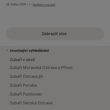
podle názoru uživatele Pacient
28. ledna 2009
•
•
•
Nahlásit zneužití
Zobrazit více
výše uvedené názory
Související vyhledávání
Zubaři v okolí
Zubaři Moravská Ostrava a Přívoz
Zubaři Ostrava-Jih
Zubaři Poruba
Zubaři Pustkovec
Zubaři Slezská Ostrava