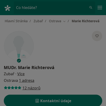
Hla
Co hledáte?
Hlavní Stránka
Zubař
Ostrava
Marie Richterová
Změna města
MUDr.
Marie Richterová
o specializacích
Zubař
·
Více
Ostrava
1 adresa
12 názorů
Kontaktní údaje