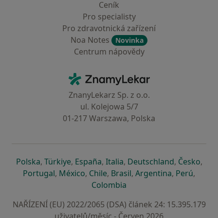
Ceník
Pro specialisty
Pro zdravotnická zařízení
Noa Notes
Novinka
Centrum nápovědy
Kontakt
ZnamyLekar - Hlavní stránka
ZnanyLekarz Sp. z o.o.
ul. Kolejowa 5/7
01-217 Warszawa, Polska
se otevře v nové záložce
se otevře v nové záložce
se otevře v nové záložce
se otevře v nové záložce
se otevře v 
se o
Polska
,
Türkiye
,
España
,
Italia
,
Deutschland
,
Česko
,
se otevře v nové záložce
se otevře v nové záložce
se otevře v nové záložce
se otevře v nové záložc
se otevře v 
se ote
Portugal
,
México
,
Chile
,
Brasil
,
Argentina
,
Perú
,
se otevře v nové záložce
Colombia
NAŘÍZENÍ (EU) 2022/2065 (DSA) článek 24: 15.395.179
uživatelů/měsíc - Červen 2026