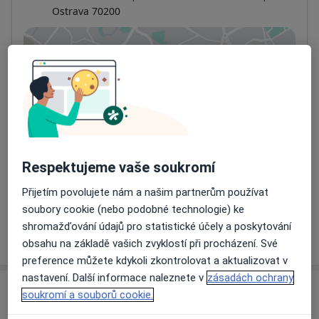
Ostrava
70200
Přiblížit mapu
se otevře v nové záložce
Dostupnost
Na této adrese online kalendář není aktivní
Co mám v takové situaci udělat?
Způsoby platby (soukromé návštěvy)
Respektujeme vaše soukromí
Na teto adrese lékař přijímá pacienty na pojišťovnu
Přijetím povolujete nám a našim partnerům používat
Detaily
soubory cookie (nebo podobné technologie) ke
shromažďování údajů pro statistické účely a poskytování
Více
o adrese
obsahu na základě vašich zvyklostí při procházení. Své
preference můžete kdykoli zkontrolovat a aktualizovat v
nastavení. Další informace naleznete v
zásadách ochrany
Názory
soukromí a souborů cookie.