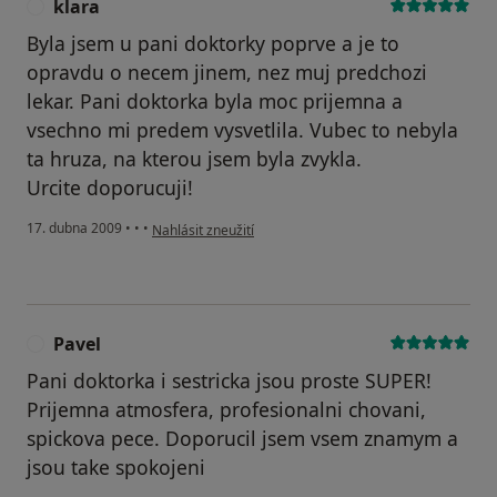
klara
K
Byla jsem u pani doktorky poprve a je to
opravdu o necem jinem, nez muj predchozi
lekar. Pani doktorka byla moc prijemna a
vsechno mi predem vysvetlila. Vubec to nebyla
ta hruza, na kterou jsem byla zvykla.
Urcite doporucuji!
podle názoru uživatele klara
17. dubna 2009
•
•
•
Nahlásit zneužití
Pavel
P
Pani doktorka i sestricka jsou proste SUPER!
Prijemna atmosfera, profesionalni chovani,
spickova pece. Doporucil jsem vsem znamym a
jsou take spokojeni