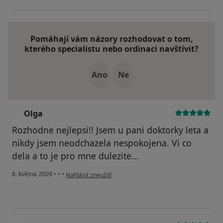
Pomáhají vám názory rozhodovat o tom,
kterého specialistu nebo ordinaci navštívit?
Ano
Ne
Olga
O
Rozhodne nejlepsi!! Jsem u pani doktorky leta a
nikdy jsem neodchazela nespokojena. Vi co
dela a to je pro mne dulezite...
podle názoru uživatele Olga
8. května 2009
•
•
•
Nahlásit zneužití