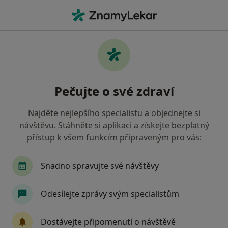
Hla
Dentální Hygienistka Hygienista • Děčín, ústecký
Filtry
Mapa
Dentální hygienistka, hygienista Děčín
Pečujte o své zdraví
Jak řadíme výsledky vyhledávání?
Najděte nejlepšího specialistu a objednejte si
návštěvu. Stáhněte si aplikaci a získejte bezplatný
Jakou pojišťovnu máte?
přístup k všem funkcím připraveným pro vás:
Snadno spravujte své návštěvy
Odesílejte zprávy svým specialistům
Dostávejte připomenutí o návštěvě