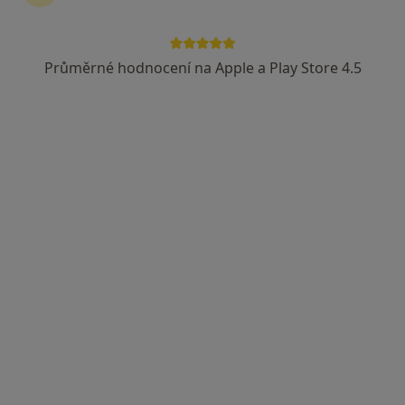
Markéta Pokorná,DiS
·
Více
Dentální hygienistka, hygienista
3 názory
Průměrné hodnocení na Apple a Play Store 4.5
Tylova 650/17, Děčín
•
Mapa
Zubní ordinace
Dentální hygiena
1 200 Kč
Tento specialista nenabízí online rezervaci termínu na této adrese.
Rezervovat termín