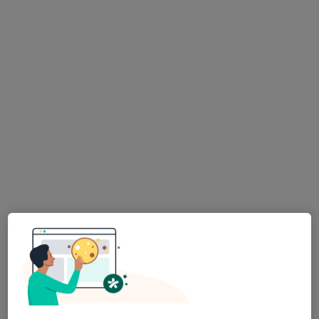
Marie Žáková DiS.
·
Více
Dentální hygienistka, hygienista
260 názorů
Hálkova 1, Praha
•
Mapa
NE kazům
Dentální hygiena
1 700 Kč
Tento specialista nenabízí online rezervaci termínu na této adrese.
Rezervovat termín