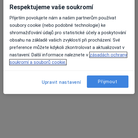
Respektujeme vaše soukromí
Přijetím povolujete nám a našim partnerům používat
Denisa Gayerová
soubory cookie (nebo podobné technologie) ke
·
Více
Dentální hygienistka, hygienista
shromažďování údajů pro statistické účely a poskytování
194 názorů
obsahu na základě vašich zvyklostí při procházení. Své
Hviezdoslavova 1600/6, Praha
•
Mapa
preference můžete kdykoli zkontrolovat a aktualizovat v
Dentální hygiena Denisa Gayerová
nastavení. Další informace naleznete v
zásadách ochrany
soukromí a souborů cookie.
Dentální hygiena - děti do 14ti let (bez air flow)
1 300 Kč
Tento specialista nenabízí online rezervaci termínu na této adrese.
Přijmout
Upravit nastavení
Rezervovat termín