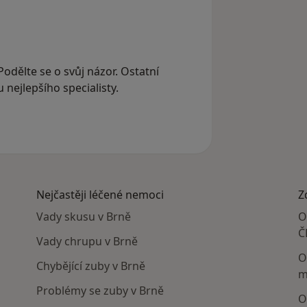
Podělte se o svůj názor. Ostatní
nejlepšího specialisty.
Nejčastěji léčené nemoci
Z
Vady skusu v Brně
O
Č
Vady chrupu v Brně
O
Chybějící zuby v Brně
m
Problémy se zuby v Brně
O