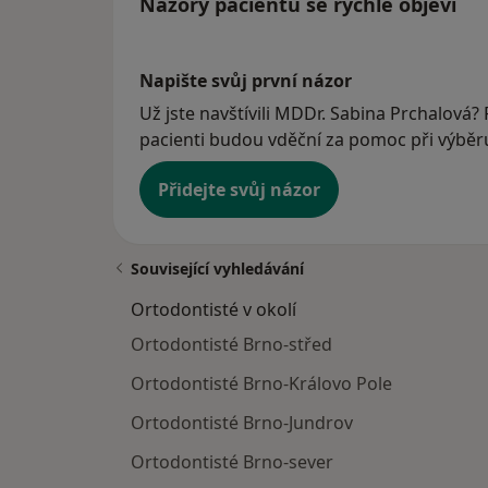
Názory pacientů se rychle objeví
Napište svůj první názor
Už jste navštívili MDDr. Sabina Prchalová? 
pacienti budou vděční za pomoc při výběru 
Přidejte svůj názor
Související vyhledávání
Ortodontisté v okolí
Ortodontisté Brno-střed
Ortodontisté Brno-Královo Pole
Ortodontisté Brno-Jundrov
Ortodontisté Brno-sever