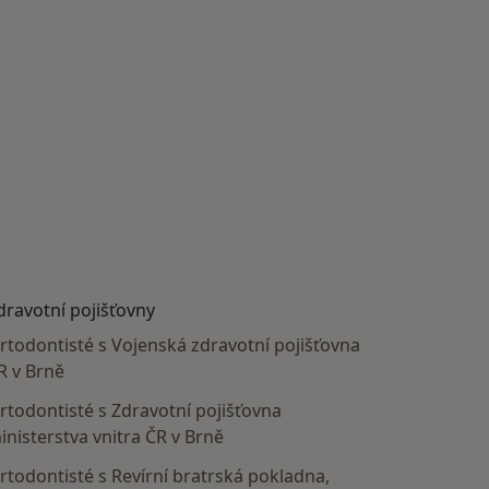
dravotní pojišťovny
rtodontisté s Vojenská zdravotní pojišťovna
R v Brně
rtodontisté s Zdravotní pojišťovna
inisterstva vnitra ČR v Brně
rtodontisté s Revírní bratrská pokladna,