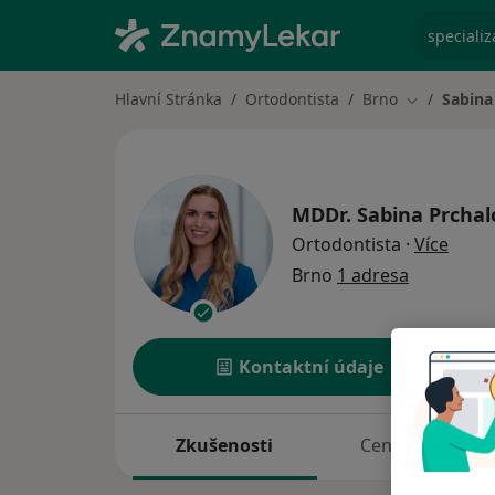
specializ
Hlavní Stránka
Ortodontista
Brno
Sabina
Změna měs
MDDr.
Sabina Prchal
o spe
Ortodontista
·
Více
Brno
1 adresa
Kontaktní údaje
Zkušenosti
Ceník