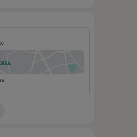
00
 mapu
 otevře v nové záložce
ní
adrese