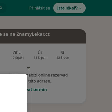
Přihlásit se
Jste lékař?
e se na ZnamyLekar.cz
Zítra
Út
St
Čt
Pá
10 Srpen
11 Srpen
12 Srpen
13 Srpen
14 Srp
specialista nenabízí online rezervaci
termínu na této adrese.
Rezervovat termín