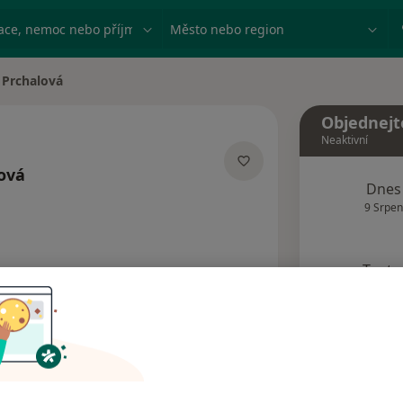
ace, nemoc nebo příjmení
Město nebo region
 Prchalová
ta
Objednejt
Neaktivní
ová
Dnes
cializacích
9 Srpen
Tento 
Rezervovat termín
Adresy
Názory pacientů