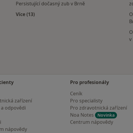
Persistující dočasný zub v Brně
z
Více (13)
O
Více v kategorii: Nejčastěji léčené nemoci
B
O
v
cienty
Pro profesionály
Ceník
nická zařízení
Pro specialisty
 a odpovědi
Pro zdravotnická zařízení
Noa Notes
Novinka
i
Centrum nápovědy
um nápovědy