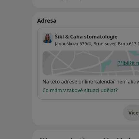
Adresa
Šikl & Caha stomatologie
Janouškova 579/4,
Brno-sever
,
Brno
613 
Přiblížit
se
Dostupnost
Na této adrese online kalendář není aktiv
Co mám v takové situaci udělat?
Více
o 