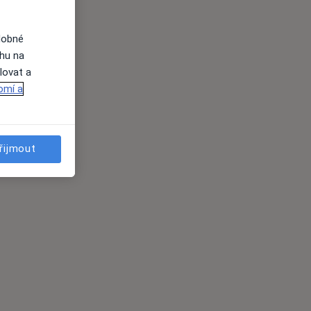
dobné
ahu na
lovat a
omí a
řijmout