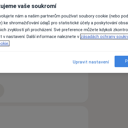
ujeme vaše soukromí
ovolujete nám a našim partnerům používat soubory cookie (nebo po
e) ke shromažďování údajů pro statistické účely a poskytování obs
ich zvyklostí při procházení. Své preference můžete kdykoli zkontro
t v nastavení. Další informace naleznete v
zásadách ochrany soukr
okie.
a11y_sr_more_diseases
Vady skusu
+1
P
Upravit nastavení
zkušenostech