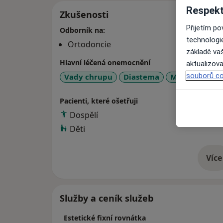
Respekt
Zkušenosti
Přijetím p
Odborník na:
technologi
Ortodoncie
základě vaš
Hlavní léčená onemocnění
aktualizova
souborů co
Vady chrupu
Diastema
Malokluze
Pacienti, které ošetřuji
Dospělí
Děti
Více
o 
Služby a ceník služeb
Estetické fixní rovnátka