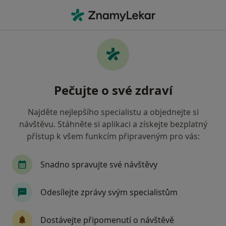
Hla
Co hledáte?
Hlavní Stránka
Nemoci
Vady Skusu
Vady skusu - informace,
Pečujte o své zdraví
specialisté, otázky a odpovědi
Najděte nejlepšího specialistu a objednejte si
návštěvu. Stáhněte si aplikaci a získejte bezplatný
přístup k všem funkcím připraveným pro vás:
Informace
Snadno spravujte své návštěvy
Odesílejte zprávy svým specialistům
Dbejte o své zdraví
Zůstaňte doma a vyberte online konzultaci pro
Dostávejte připomenutí o návštěvě