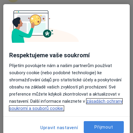
zahájení nebo pokračování léčby. Pokud to
potřebujete, můžete si také objednat návštěvu v
ordinaci.
Průměrné hodnocení na Apple a Play Store 4.5
Zobrazit profily specialistů
Jak to funguje?
Respektujeme vaše soukromí
Přijetím povolujete nám a našim partnerům používat
Odborníci
soubory cookie (nebo podobné technologie) ke
shromažďování údajů pro statistické účely a poskytování
obsahu na základě vašich zvyklostí při procházení. Své
preference můžete kdykoli zkontrolovat a aktualizovat v
Markéta Halířová
nastavení. Další informace naleznete v
zásadách ochrany
soukromí a souborů cookie.
Ortodontista
Ostrava
Přijmout
Upravit nastavení