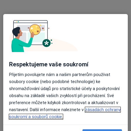
·
Více
Ortodontista, Zubař
Optátova, Brno
•
Mapa
Arculum - přijímáme nové pacienty
Tento specialista nenabízí online rezervaci termínu na této adrese.
Rezervovat termín
Respektujeme vaše soukromí
Přijetím povolujete nám a našim partnerům používat
soubory cookie (nebo podobné technologie) ke
shromažďování údajů pro statistické účely a poskytování
obsahu na základě vašich zvyklostí při procházení. Své
preference můžete kdykoli zkontrolovat a aktualizovat v
MUDr. Vladimír Filipi
nastavení. Další informace naleznete v
zásadách ochrany
Ortodontista, Zubař
soukromí a souborů cookie.
Nové sady 2, Brno
•
Mapa