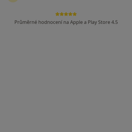
Průměrné hodnocení na Apple a Play Store 4.5
Arculum - přijímáme nové pacienty
·
Více
Ortodontista, Dentální hygienistka, hygienista, Zubař
Optátova, Brno
•
Mapa
Arculum - přijímáme nové pacienty
Tato klinika nemá specialisty s dostupnými termíny v online kalendáři
Zobrazit profil