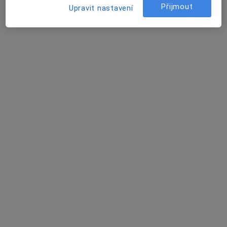
Sorriso dental s.r.o.
Přijmout
Upravit nastavení
Tento specialista nenabízí online rezervaci termínu na této adrese.
Rezervovat termín
MUDr. Vladimír Filipi
Ortodontista
14 názorů
Nové sady 2, Brno
•
Mapa
SORRISO DENTAL s.r.o.