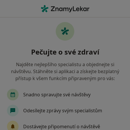
Hla
Ortodontista • Brno-Jundrov, Brno, jihomoravský
Filtry
Mapa
Ortodontista, Brno-Jundrov, Brno
Pečujte o své zdraví
Jak řadíme výsledky vyhledávání?
Najděte nejlepšího specialistu a objednejte si
návštěvu. Stáhněte si aplikaci a získejte bezplatný
Jakou pojišťovnu máte?
přístup k všem funkcím připraveným pro vás:
Všeobecná zdravotní pojišťovna
Zdravotní poj
Snadno spravujte své návštěvy
Odesílejte zprávy svým specialistům
Dostávejte připomenutí o návštěvě