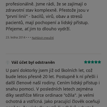
profesionálně. Jsme rádi, že se zajímají o
zdravotní stav komplexně. Přestože jsou v
"první linii" - bacilů, virů, obav a stresů
pacientů, mají pochopení a lidský přístup.
Přejeme, ať jim to dlouho vydrží.
podle názoru uživatele Váš účet byl odstraněn
23. ledna 2014
•
•
•
Nahlásit zneužití
Váš účet byl odstraněn
U paní doktorky jsem již od školních let, což
bude letos přesně 20 let. Postupně k ní přešli i
další členové naší rodiny. Cením lidský přístup i
snahu pomoci. V posledních letech zejména
díky sestřičce Mirce ordinace "ožila". Je velmi
ochotná a vstřícná. Jako pracující člověk oceňuji