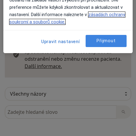
preference můžete kdykoli zkontrolovat a aktualizovat v
nastavení. Další informace naleznete v
zásadách ochrany
soukromí a souborů cookie.
41 názorů
Přijmout
Upravit nastavení
Recenze pacientů jsou pro nás důležité.
Specialisté nemají možnost zaplatit za
odstranění nebo změnu recenze pacienta.
Další informace o názorech
Další informace.
Hledejte v názorech