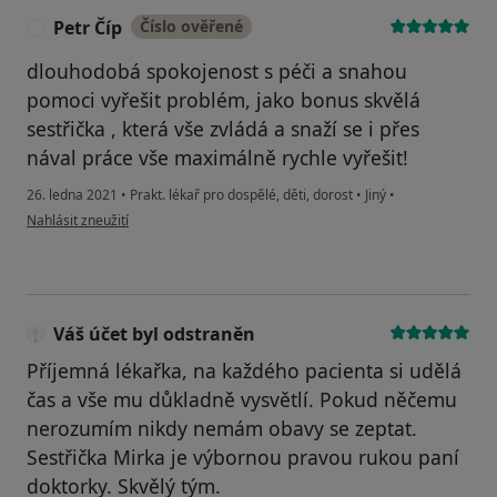
Petr Číp
Číslo ověřené
P
dlouhodobá spokojenost s péči a snahou
pomoci vyřešit problém, jako bonus skvělá
sestřička , která vše zvládá a snaží se i přes
nával práce vše maximálně rychle vyřešit!
26. ledna 2021
•
Prakt. lékař pro dospělé, děti, dorost
•
Jiný
•
podle názoru uživatele Petr Číp
Nahlásit zneužití
Váš účet byl odstraněn
Příjemná lékařka, na každého pacienta si udělá
čas a vše mu důkladně vysvětlí. Pokud něčemu
nerozumím nikdy nemám obavy se zeptat.
Sestřička Mirka je výbornou pravou rukou paní
doktorky. Skvělý tým.