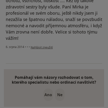
ochotu, vstřicnost, lidskost .... Kéž by takové
zdravotní sestry byly všude. Paní Mirka je
profesionál ve svém oboru, ještě nikdy jsem ji
nezažila se špatnou náladou, snaží se povzbudit
nemocné a navodit příjemnou atmosféru, i když
Vám zrovna není dobře. Velice si tohoto týmu
vážím!
podle názoru uživatele Váš účet byl odstraněn
6. srpna 2014
•
•
•
Nahlásit zneužití
Pomáhají vám názory rozhodovat o tom,
kterého specialistu nebo ordinaci navštívit?
Ano
Ne