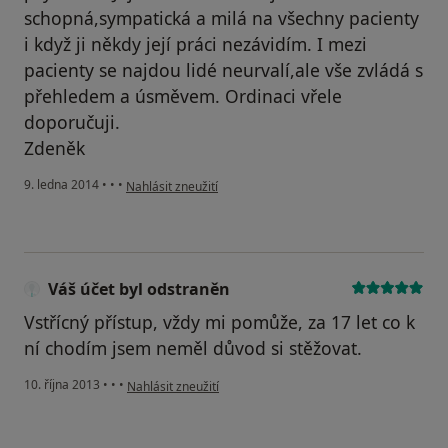
schopná,sympatická a milá na všechny pacienty
i když ji někdy její práci nezávidím. I mezi
pacienty se najdou lidé neurvalí,ale vše zvládá s
přehledem a úsměvem. Ordinaci vřele
doporučuji.
Zdeněk
podle názoru uživatele Váš účet byl odstraněn
9. ledna 2014
•
•
•
Nahlásit zneužití
Váš účet byl odstraněn
Vstřícný přístup, vždy mi pomůže, za 17 let co k
ní chodím jsem neměl důvod si stěžovat.
podle názoru uživatele Váš účet byl odstraněn
10. října 2013
•
•
•
Nahlásit zneužití