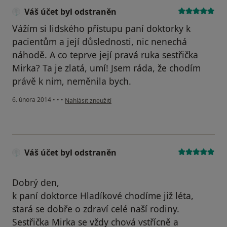
Váš účet byl odstraněn
Vážím si lidského přístupu paní doktorky k
pacientům a její důslednosti, nic nenechá
náhodě. A co teprve její pravá ruka sestřička
Mirka? Ta je zlatá, umí! Jsem ráda, že chodím
právě k nim, neměnila bych.
podle názoru uživatele Váš účet byl odstraněn
6. února 2014
•
•
•
Nahlásit zneužití
Váš účet byl odstraněn
Dobrý den,
k paní doktorce Hladíkové chodíme již léta,
stará se dobře o zdraví celé naší rodiny.
Sestřička Mirka se vždy chová vstřícně a