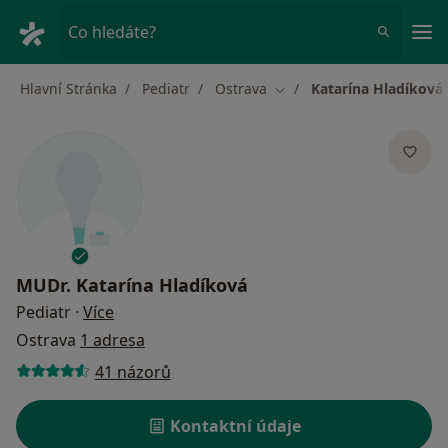
Hla
Co hledáte?
Hlavní Stránka
Pediatr
Ostrava
Katarína Hladíková
Změna města
MUDr.
Katarína Hladíková
o specializacích
Pediatr
·
Více
Ostrava
1 adresa
41 názorů
Kontaktní údaje