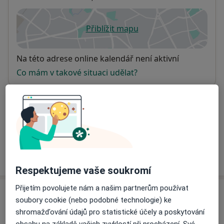
Přiblížit mapu
se otevře v nové záložce
Dostupnost
Na této adrese online kalendář není aktivní
Co mám v takové situaci udělat?
Způsoby platby (soukromé návštěvy)
Na teto adrese lékař přijímá pacienty na pojišťovnu
Detaily
Více
o adrese
Respektujeme vaše soukromí
Přijetím povolujete nám a našim partnerům používat
Názory
soubory cookie (nebo podobné technologie) ke
shromažďování údajů pro statistické účely a poskytování
Přidejte svůj názor
obsahu na základě vašich zvyklostí při procházení. Své