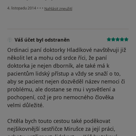
podle názoru uživatele Váš účet byl odstraněn
4. listopadu 2014
•
•
•
Nahlásit zneužití
Váš účet byl odstraněn
Ordinaci paní doktorky Hladíkové navštěvuji již
několit let a mohu od srdce říci, že paní
doktorka je nejen dborník, ale také má k
pacientům lidský přístup a vždy se snaží o to,
aby se pacient nejen dozvěděl název nemoci či
problému, ale dostane se mu i vysvětlení a
pochopení, což je pro nemocného člověka
velmi důležité.
Chtěla bych touto cestou také poděkovat
nejšikovnější sestřičce Mirušce za její práci,