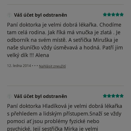
Váš účet byl odstraněn
Paní doktorka je velmi dobrá lékařka. Chodíme
tam celá rodina. Jak říká má vnučka je zlatá . Je
odborník na svém místě. A setřička Miruška je
naše sluníčko vždy úsměvavá a hodná. Patří jim
velký dík !!! Alena
podle názoru uživatele Váš účet byl odstraněn
12. ledna 2014
•
•
•
Nahlásit zneužití
Váš účet byl odstraněn
Paní doktorka Hladíková je velmi dobrá lékařka
s přehledem a lidským přístupem.Snaží se vždy
pomoci ať jsou problémy fyzické nebo
psychické. Její sestřička Mirka je velmi