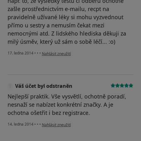
např. to, že výsledky testů či odběrů ochotně
zašle prostřednictvím e-mailu, recpt na
pravidelně užívané léky si mohu vyzvednout
přímo u sestry a nemusím čekat mezi
nemocnými atd. Z lidského hlediska děkuji za
milý úsměv, který už sám o sobě léčí... :o)
podle názoru uživatele Váš účet byl odstraněn
17. ledna 2014
•
•
•
Nahlásit zneužití
Váš účet byl odstraněn
Nejlepší praktik. Vše vysvětlí, ochotně poradí,
nesnaží se nabízet konkrétní značky. A je
ochotna ošetřit i bez registrace.
podle názoru uživatele Váš účet byl odstraněn
14. ledna 2014
•
•
•
Nahlásit zneužití