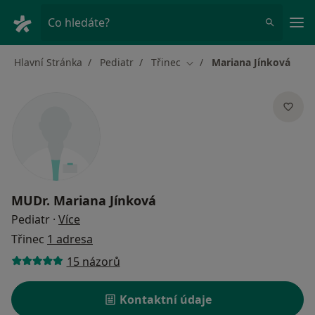
Hla
Co hledáte?
Hlavní Stránka
Pediatr
Třinec
Mariana Jínková
Změna města
MUDr.
Mariana Jínková
o specializacích
Pediatr
·
Více
Třinec
1 adresa
15 názorů
Kontaktní údaje