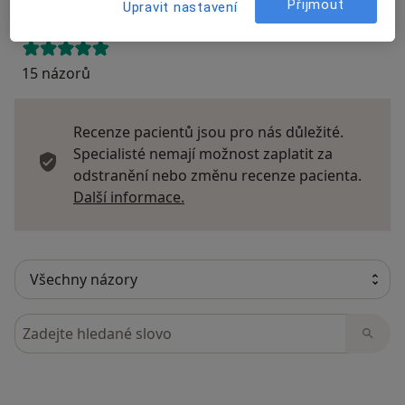
Přijmout
Upravit nastavení
15 názorů
Recenze pacientů jsou pro nás důležité.
Specialisté nemají možnost zaplatit za
odstranění nebo změnu recenze pacienta.
Další informace o názorech
Další informace.
Hledejte v názorech