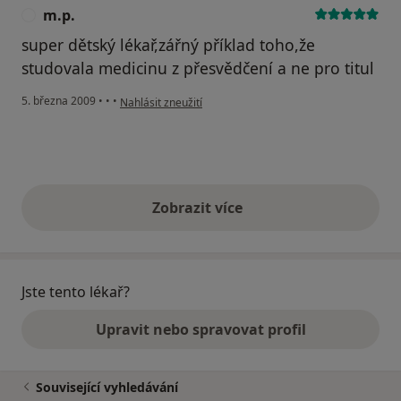
m.p.
M
super dětský lékař,zářný příklad toho,že
studovala medicinu z přesvědčení a ne pro titul
podle názoru uživatele m.p.
5. března 2009
•
•
•
Nahlásit zneužití
Zobrazit více
výše uvedené názory
Jste tento lékař?
Upravit nebo spravovat profil
Související vyhledávání