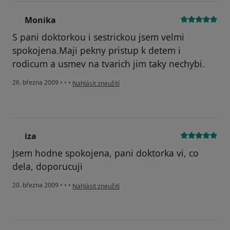
Monika
M
S pani doktorkou i sestrickou jsem velmi
spokojena.Maji pekny pristup k detem i
rodicum a usmev na tvarich jim taky nechybi.
podle názoru uživatele Monika
26. března 2009
•
•
•
Nahlásit zneužití
iza
I
Jsem hodne spokojena, pani doktorka vi, co
dela, doporucuji
podle názoru uživatele iza
20. března 2009
•
•
•
Nahlásit zneužití