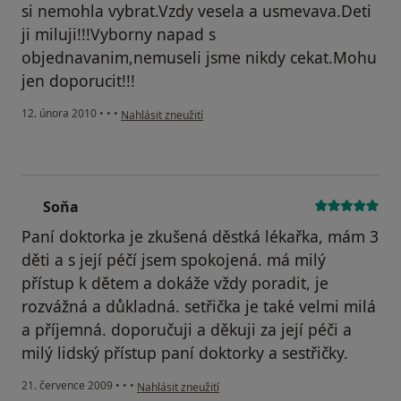
si nemohla vybrat.Vzdy vesela a usmevava.Deti
ji miluji!!!Vyborny napad s
objednavanim,nemuseli jsme nikdy cekat.Mohu
jen doporucit!!!
podle názoru uživatele Váš účet byl odstraněn
12. února 2010
•
•
•
Nahlásit zneužití
Soňa
Paní doktorka je zkušená děstká lékařka, mám 3
děti a s její péčí jsem spokojená. má milý
přístup k dětem a dokáže vždy poradit, je
rozvážná a důkladná. setřička je také velmi milá
a příjemná. doporučuji a děkuji za její péči a
milý lidský přístup paní doktorky a sestřičky.
podle názoru uživatele Soňa
21. července 2009
•
•
•
Nahlásit zneužití