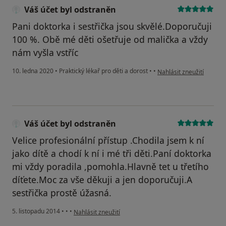
Váš účet byl odstraněn
Pani doktorka i sestřička jsou skvělé.Doporučuji
100 %. Obě mé děti ošetřuje od malička a vždy
nám vyšla vstříc
podle názoru uživatele V
10. ledna 2020
•
Praktický lékař pro děti a dorost
•
•
Nahlásit zneužití
Váš účet byl odstraněn
Velice profesionální přístup .Chodila jsem k ní
jako dítě a chodí k ní i mé tři děti.Paní doktorka
mi vždy poradila ,pomohla.Hlavně tet u třetího
díťete.Moc za vše děkuji a jen doporučuji.A
sestřička prostě úžasná.
podle názoru uživatele Váš účet byl odstraněn
5. listopadu 2014
•
•
•
Nahlásit zneužití