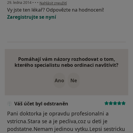
podle názoru uživatele Váš účet byl odstraněn
29. ledna 2014
•
•
•
Nahlásit zneužití
Vy jste ten lékař? Odpovězte na hodnocení!
Zaregistrujte se nyní
Pomáhají vám názory rozhodovat o tom,
kterého specialistu nebo ordinaci navštívit?
Ano
Ne
Váš účet byl odstraněn
Pani doktorka je opravdu profesionalni a
vstricna.Stara se a je pecliva,coz u deti je
podstatne.Nemam jedinou vytku.Lepsi sestricku