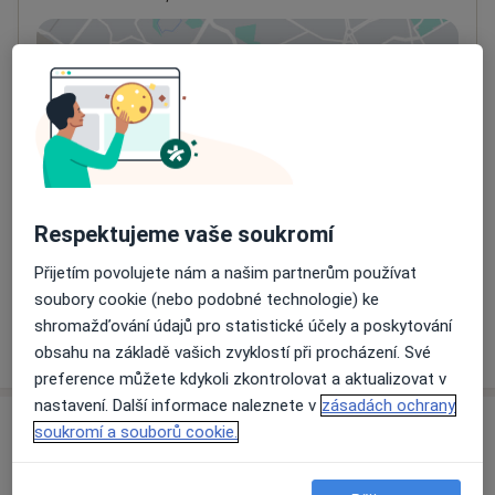
Přiblížit mapu
se otevře v nové záložce
Dostupnost
Na této adrese online kalendář není aktivní
Co mám v takové situaci udělat?
Způsoby platby (soukromé návštěvy)
Respektujeme vaše soukromí
Na teto adrese lékař přijímá pacienty na pojišťovnu
Přijetím povolujete nám a našim partnerům používat
Detaily
soubory cookie (nebo podobné technologie) ke
shromažďování údajů pro statistické účely a poskytování
Více
o adrese
obsahu na základě vašich zvyklostí při procházení. Své
preference můžete kdykoli zkontrolovat a aktualizovat v
nastavení. Další informace naleznete v
zásadách ochrany
soukromí a souborů cookie.
Názory
Přidejte svůj názor