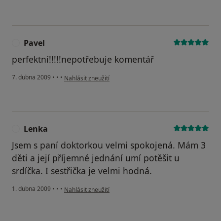
Pavel
P
perfektní!!!!!nepotřebuje komentář
podle názoru uživatele Pavel
7. dubna 2009
•
•
•
Nahlásit zneužití
Lenka
L
Jsem s paní doktorkou velmi spokojená. Mám 3
děti a její příjemné jednání umí potěšit u
srdíčka. I sestřička je velmi hodná.
podle názoru uživatele Lenka
1. dubna 2009
•
•
•
Nahlásit zneužití