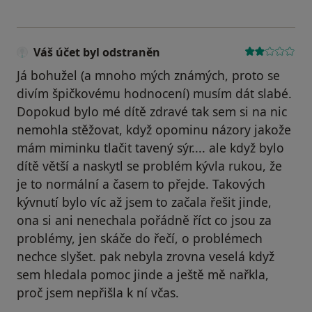
Váš účet byl odstraněn
Já bohužel (a mnoho mých známých, proto se
divím špičkovému hodnocení) musím dát slabé.
Dopokud bylo mé dítě zdravé tak sem si na nic
nemohla stěžovat, když opominu názory jakože
mám miminku tlačit tavený sýr.... ale když bylo
dítě větší a naskytl se problém kývla rukou, že
je to normální a časem to přejde. Takových
kývnutí bylo víc až jsem to začala řešit jinde,
ona si ani nenechala pořádně říct co jsou za
problémy, jen skáče do řečí, o problémech
nechce slyšet. pak nebyla zrovna veselá když
sem hledala pomoc jinde a ještě mě nařkla,
proč jsem nepřišla k ní včas.