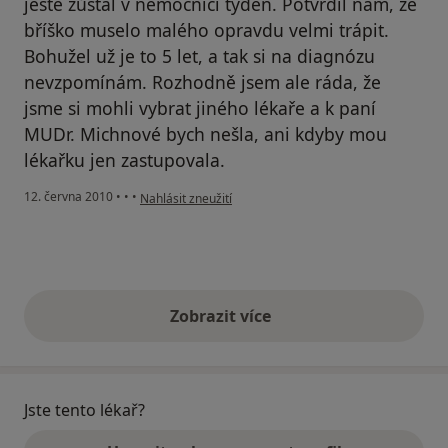
ještě zůstal v nemocnici týden. Potvrdil nám, že
bříško muselo malého opravdu velmi trápit.
Bohužel už je to 5 let, a tak si na diagnózu
nevzpomínám. Rozhodně jsem ale ráda, že
jsme si mohli vybrat jiného lékaře a k paní
MUDr. Michnové bych nešla, ani kdyby mou
lékařku jen zastupovala.
podle názoru uživatele Váš účet byl odstraněn
12. června 2010
•
•
•
Nahlásit zneužití
Zobrazit více
výše uvedené názory
Jste tento lékař?