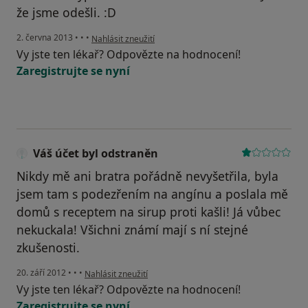
že jsme odešli. :D
podle názoru uživatele Váš účet byl odstraněn
2. června 2013
•
•
•
Nahlásit zneužití
Vy jste ten lékař? Odpovězte na hodnocení!
Zaregistrujte se nyní
Váš účet byl odstraněn
Nikdy mě ani bratra pořádně nevyšetřila, byla
jsem tam s podezřením na angínu a poslala mě
domů s receptem na sirup proti kašli! Já vůbec
nekuckala! Všichni známí mají s ní stejné
zkušenosti.
podle názoru uživatele Váš účet byl odstraněn
20. září 2012
•
•
•
Nahlásit zneužití
Vy jste ten lékař? Odpovězte na hodnocení!
Zaregistrujte se nyní