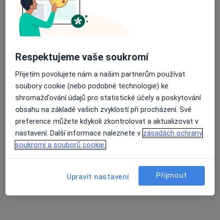
22 názorů
Respektujeme vaše soukromí
Recenze pacientů jsou pro nás důležité.
Přijetím povolujete nám a našim partnerům používat
Specialisté nemají možnost zaplatit za
soubory cookie (nebo podobné technologie) ke
odstranění nebo změnu recenze pacienta.
shromažďování údajů pro statistické účely a poskytování
Další informace o názorech
Další informace.
obsahu na základě vašich zvyklostí při procházení. Své
preference můžete kdykoli zkontrolovat a aktualizovat v
nastavení. Další informace naleznete v
zásadách ochrany
soukromí a souborů cookie.
Hledejte v názorech
Přijmout
Upravit nastavení