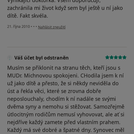
Vynikající doktorka. Všem doporučuji,
zachránila mi život když sem byl ještě u ní jako
dítě. Fakt skvéla.
podle názoru uživatele Pacient
21. října 2010
•
•
•
Nahlásit zneužití
Váš účet byl odstraněn
Musím se přiklonit na stranu těch, kteří jsou s
MUDr. Michnovou spokojeni. CHodila jsem k ní
už jako dítě a přesto, že si někdy neviděla do
úst a řekla věci, které se zrovna dobře
neposlouchaly, chodím k ní nadále se svými
dvěma syny a nemohu si stěžovat. Samozřejmě
útlocitným rodičům nemusí vyhovovat, ale ať si
nejdříve každý zamete před vlastním prahem.
Každý má své dobré a špatné dny. Synovec měl