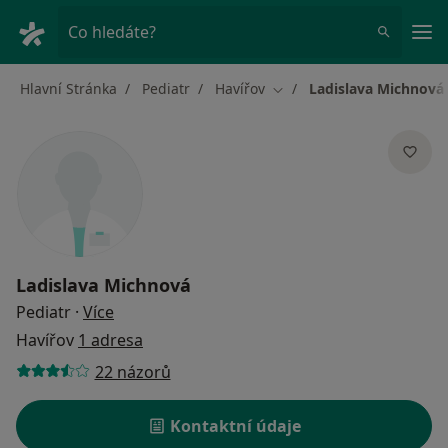
Hla
Co hledáte?
Hlavní Stránka
Pediatr
Havířov
Ladislava Michnová
Změna města
Ladislava Michnová
o specializacích
Pediatr
·
Více
Havířov
1 adresa
22 názorů
Kontaktní údaje