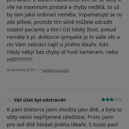
vše na maximum postará a chyby nedělá, to už
by tam jaksi ordinaci neměla. Vzpamatujte se co
zde píšete, protože tím silně můžete odradit
ostatní pacienty a tím i cizí lidský život, pokud
nemáte k pí. doktorce sympatie je to vaše věc a
nic Vám nebrání najít si jiného lékaře. Kdo
nikdy nebyl bez chyby ať hodí kamenem, nebo
mlčí!!!!!!!!!!!
podle názoru uživatele Pacient
4. července 2010
•
•
•
Nahlásit zneužití
Váš účet byl odstraněn
K paní doktorce jsem chodila jako dítě, a byla to
vždy velmi nepříjemná záležitost. Proto jsem
pro své dítě hledali jiného lékaře. S touto paní