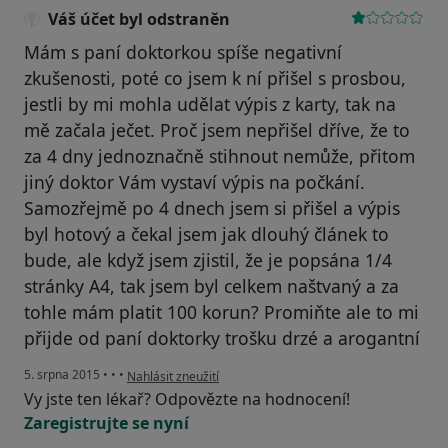
Váš účet byl odstraněn
Mám s paní doktorkou spíše negativní
zkušenosti, poté co jsem k ní přišel s prosbou,
jestli by mi mohla udělat výpis z karty, tak na
mě začala ječet. Proč jsem nepřišel dříve, že to
za 4 dny jednoznačně stihnout nemůže, přitom
jiný doktor Vám vystaví výpis na počkání.
Samozřejmě po 4 dnech jsem si přišel a výpis
byl hotový a čekal jsem jak dlouhý článek to
bude, ale když jsem zjistil, že je popsána 1/4
stránky A4, tak jsem byl celkem naštvaný a za
tohle mám platit 100 korun? Promiňte ale to mi
přijde od paní doktorky trošku drzé a arogantní
podle názoru uživatele Váš účet byl odstraněn
5. srpna 2015
•
•
•
Nahlásit zneužití
Vy jste ten lékař? Odpovězte na hodnocení!
Zaregistrujte se nyní