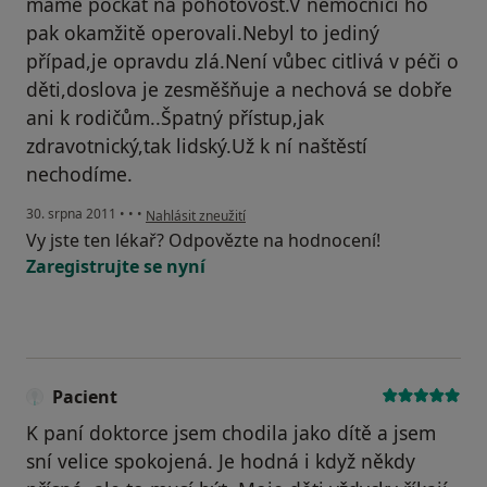
máme počkat na pohotovost.V nemocnici ho
pak okamžitě operovali.Nebyl to jediný
případ,je opravdu zlá.Není vůbec citlivá v péči o
děti,doslova je zesměšňuje a nechová se dobře
ani k rodičům..Špatný přístup,jak
zdravotnický,tak lidský.Už k ní naštěstí
nechodíme.
podle názoru uživatele Pacient
30. srpna 2011
•
•
•
Nahlásit zneužití
Vy jste ten lékař? Odpovězte na hodnocení!
Zaregistrujte se nyní
Pacient
K paní doktorce jsem chodila jako dítě a jsem
sní velice spokojená. Je hodná i když někdy