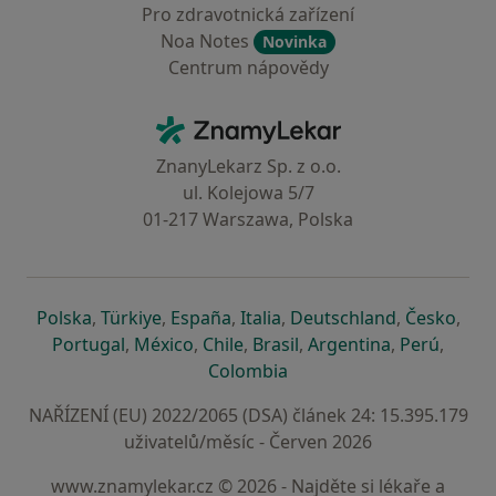
Pro zdravotnická zařízení
Noa Notes
Novinka
Centrum nápovědy
Kontakt
ZnamyLekar - Hlavní stránka
ZnanyLekarz Sp. z o.o.
ul. Kolejowa 5/7
01-217 Warszawa, Polska
se otevře v nové záložce
se otevře v nové záložce
se otevře v nové záložce
se otevře v nové záložce
se otevře v 
se o
Polska
,
Türkiye
,
España
,
Italia
,
Deutschland
,
Česko
,
se otevře v nové záložce
se otevře v nové záložce
se otevře v nové záložce
se otevře v nové záložc
se otevře v 
se ote
Portugal
,
México
,
Chile
,
Brasil
,
Argentina
,
Perú
,
se otevře v nové záložce
Colombia
NAŘÍZENÍ (EU) 2022/2065 (DSA) článek 24: 15.395.179
uživatelů/měsíc - Červen 2026
www.znamylekar.cz © 2026 - Najděte si lékaře a