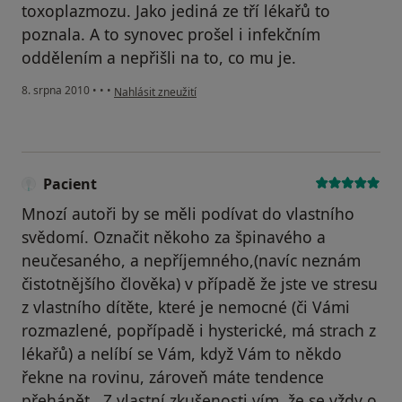
toxoplazmozu. Jako jediná ze tří lékařů to
poznala. A to synovec prošel i infekčním
oddělením a nepřišli na to, co mu je.
podle názoru uživatele Váš účet byl odstraněn
8. srpna 2010
•
•
•
Nahlásit zneužití
Pacient
Mnozí autoři by se měli podívat do vlastního
svědomí. Označit někoho za špinavého a
neučesaného, a nepříjemného,(navíc neznám
čistotnějšího člověka) v případě že jste ve stresu
z vlastního dítěte, které je nemocné (či Vámi
rozmazlené, popřípadě i hysterické, má strach z
lékařů) a nelíbí se Vám, když Vám to někdo
řekne na rovinu, zároveň máte tendence
přehánět.. Z vlastní zkušenosti vím, že se vždy o