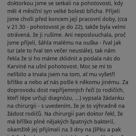
doktorkou jsme se setkali na pohotovosti, kdy
měl 4 měsíční syn velké bolesti břicha. Přijeli
jsme chvíli před koncem její pracovní doby, (cca
v 21.30 - pohotovost je do 22), takže byla velmi
otrávená, že ji rušíme. Ani neposlouchala, proč
jsme přijeli, šáhla malému na ouška - řval jak
tur (ale to řval ten večer neustále), tak nám
řekla že si ho máme zklidnit a poslala nás do
Karviné na ušní pohotovost. Moc se mi to
nelíbilo a trvala jsem na tom, ať mu vyšetří
bříško a nebo ať nás pošle k někomu jinému. Za
doprovodu dost nepříjemných řečí (o rodičích,
kteří lépe určují diagnózu, ...) vypsala žádanku
na chirurgii - s uvedením, že je to výhradně na
žádost rodičů. Na chirurgii pan doktor řekl, že
má bříško plné nějakých špatných bakterií,
okamžitě jej přijímali na 3 dny na JIPku a pak