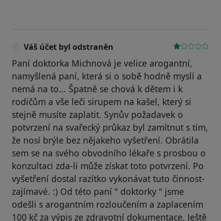
Váš účet byl odstraněn
Paní doktorka Michnová je velice arogantní,
namyšlená paní, která si o sobě hodně myslí a
nemá na to... Špatně se chová k dětem i k
rodičům a vše leči sirupem na kašel, který si
stejně musíte zaplatit. Synův požadavek o
potvrzení na svařecký průkaz byl zamítnut s tím,
že nosí brýle bez nějakeho vyšetření. Obrátila
sem se na svého obvodního lékaře s prosbou o
konzultaci zda-li může získat toto potvrzení. Po
vyšetření dostal razítko vykonávat tuto činnost-
zajímavé. :) Od této paní " doktorky " jsme
odešli s arogantním rozloučením a zaplacením
100 kč za výpis ze zdravotní dokumentace. Ještě