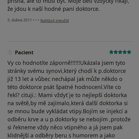
přísná, ale to musí být. Moje děti vždycky říkají,
že jdou k naší hodné paní doktorce.
podle názoru uživatele Pacient
5. dubna 2011
•
•
•
Nahlásit zneužití
Pacient
Vy co hodnotíte záporně!!!!!!Ukázala jsem tyto
stránky svému synovi,který chodí k p.doktorce
již 13 let a vůbec nechápal jak může někdo o
této doktorce psát špatné hodnocení.Víte co
řekl? cituji.: Mami vždyť je to nejlepší doktorka
na světě,by mě zajímalo,která další doktorka si
se mnou bude vykládat vtipy.Bojím se injekcí a
odběru krve a u p.doktorky se nebojím ,protože
si řekneme vždy něco vtipného a já jsem pak
klidnější a odběry beru s humorem a jako