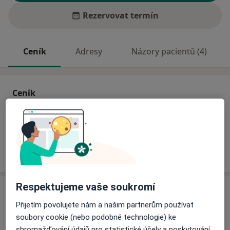
Rezervovat termín
Ceník
Adresy
Názory pacientů (4)
Ceník
Informace o službách a cenách nejsou k dispozici
Tento specialista ještě nepřidával žádné informace o
svých službách.
Respektujeme vaše soukromí
Adresa
Přijetím povolujete nám a našim partnerům používat
Sam. ordinace PL - stomatologa
soubory cookie (nebo podobné technologie) ke
Polská 14,
Trutnov
54101
shromažďování údajů pro statistické účely a poskytování