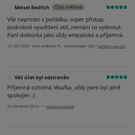
Meisel Bedřich
Číslo ověřené
M
Vše naprosto v pořádku, super přístup,
podrobné vysvětlení atd.,nemám co vytknout.
Paní doktorka jako vždy empatická a příjemná.
podle názoru uživatel
14. září 2020
•
Sam. ordinace PL - stomatologa
•
Jiný
•
Nahlásit zneužití
Váš účet byl odstraněn
Příjemná ochotná lékařka, vždy jsem byl plně
spokojen :)
podle názoru uživatele Váš účet byl odstraněn
24. července 2014
•
•
•
Nahlásit zneužití