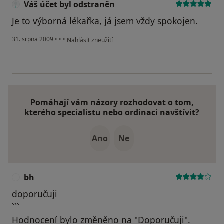
Váš účet byl odstraněn
Je to výborná lékařka, já jsem vždy spokojen.
podle názoru uživatele Váš účet byl odstraněn
31. srpna 2009
•
•
•
Nahlásit zneužití
Pomáhají vám názory rozhodovat o tom,
kterého specialistu nebo ordinaci navštívit?
Ano
Ne
bh
B
doporučuji
```
Hodnocení bylo změněno na "Doporučuji".