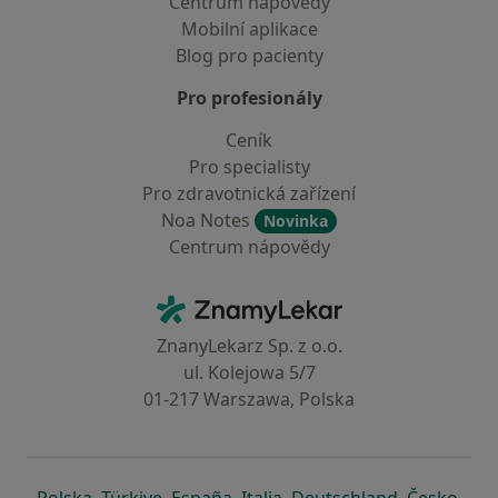
Centrum nápovědy
Mobilní aplikace
Blog pro pacienty
Pro profesionály
Ceník
Pro specialisty
Pro zdravotnická zařízení
Noa Notes
Novinka
Centrum nápovědy
Kontakt
ZnamyLekar - Hlavní stránka
ZnanyLekarz Sp. z o.o.
ul. Kolejowa 5/7
01-217 Warszawa, Polska
se otevře v nové záložce
se otevře v nové záložce
se otevře v nové záložce
se otevře v nové záložce
se otevře v 
se o