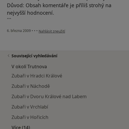
Důvod: Obsah komentáře je příliš strohý na
nejvyšší hodnocení.
```
podle názoru uživatele bh
6. března 2009
•
•
•
Nahlásit zneužití
Související vyhledávání
V okolí Trutnova
Zubaři v Hradci Králové
Zubaři v Náchodě
Zubaři v Dvoru Králové nad Labem
Zubaři v Vrchlabí
Zubaři v Hořicích
Více (14)