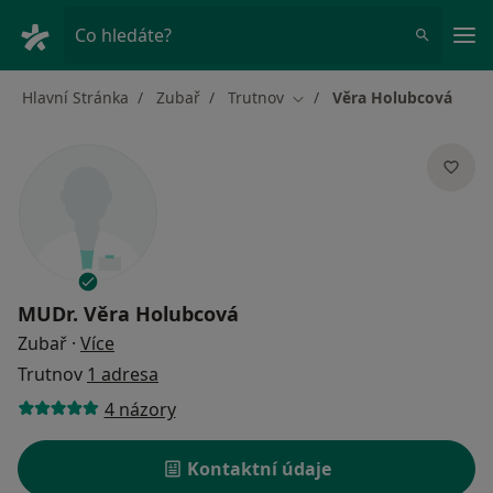
Hla
Co hledáte?
Hlavní Stránka
Zubař
Trutnov
Věra Holubcová
Změna města
MUDr.
Věra Holubcová
o specializacích
Zubař
·
Více
Trutnov
1 adresa
4 názory
Kontaktní údaje