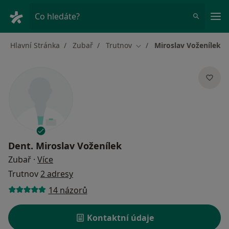
Hla
Co hledáte?
Hlavní Stránka
Zubař
Trutnov
Miroslav Voženílek
Změna města
Dent.
Miroslav Voženílek
o specializacích
Zubař
·
Více
Trutnov
2 adresy
14 názorů
Kontaktní údaje