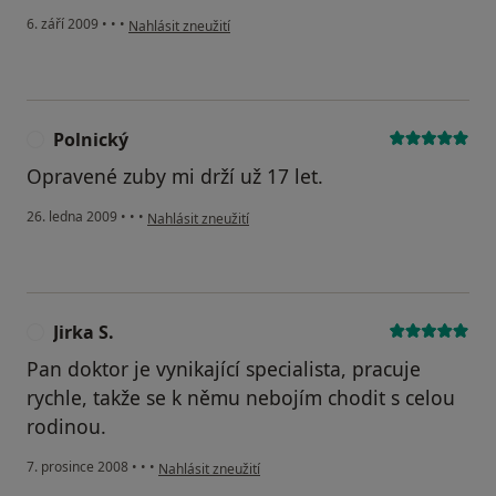
podle názoru uživatele K.luk.
6. září 2009
•
•
•
Nahlásit zneužití
Polnický
P
Opravené zuby mi drží už 17 let.
podle názoru uživatele Polnický
26. ledna 2009
•
•
•
Nahlásit zneužití
Jirka S.
J
Pan doktor je vynikající specialista, pracuje
rychle, takže se k němu nebojím chodit s celou
rodinou.
podle názoru uživatele Jirka S.
7. prosince 2008
•
•
•
Nahlásit zneužití