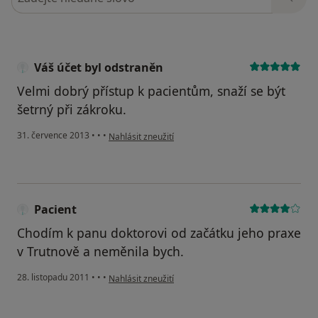
Váš účet byl odstraněn
Velmi dobrý přístup k pacientům, snaží se být
šetrný při zákroku.
podle názoru uživatele Váš účet byl odstraněn
31. července 2013
•
•
•
Nahlásit zneužití
Pacient
Chodím k panu doktorovi od začátku jeho praxe
v Trutnově a neměnila bych.
podle názoru uživatele Pacient
28. listopadu 2011
•
•
•
Nahlásit zneužití