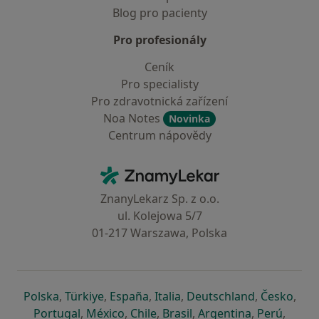
Blog pro pacienty
Pro profesionály
Ceník
Pro specialisty
Pro zdravotnická zařízení
Noa Notes
Novinka
Centrum nápovědy
Kontakt
ZnamyLekar - Hlavní stránka
ZnanyLekarz Sp. z o.o.
ul. Kolejowa 5/7
01-217 Warszawa, Polska
se otevře v nové záložce
se otevře v nové záložce
se otevře v nové záložce
se otevře v nové záložce
se otevře v 
se o
Polska
,
Türkiye
,
España
,
Italia
,
Deutschland
,
Česko
,
se otevře v nové záložce
se otevře v nové záložce
se otevře v nové záložce
se otevře v nové záložc
se otevře v 
se ote
Portugal
,
México
,
Chile
,
Brasil
,
Argentina
,
Perú
,