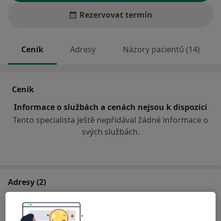
Rezervovat termín
Ceník
Adresy
Názory pacientů (14)
Ceník
Informace o službách a cenách nejsou k dispozici
Tento specialista ještě nepřidával žádné informace o
svých službách.
Adresy (2)
Adresa 1
Adresa 2