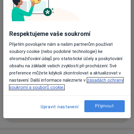
Zubní laboratoř
Polská 14,
Trutnov
54101
Respektujeme vaše soukromí
Přiblížit mapu
se otevře v nové záložce
Přijetím povolujete nám a našim partnerům používat
soubory cookie (nebo podobné technologie) ke
Dostupnost
Na této adrese online kalendář není aktivní
shromažďování údajů pro statistické účely a poskytování
Co mám v takové situaci udělat?
obsahu na základě vašich zvyklostí při procházení. Své
preference můžete kdykoli zkontrolovat a aktualizovat v
nastavení. Další informace naleznete v
zásadách ochrany
Způsoby platby (soukromé návštěvy)
soukromí a souborů cookie.
Na teto adrese lékař přijímá pacienty na pojišťovnu
Detaily
Přijmout
Upravit nastavení
Více
o adrese