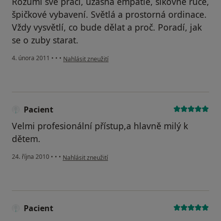
Rozumí své práci, úžasná empatie, šikovné ruce,
špičkové vybavení. Světlá a prostorná ordinace.
Vždy vysvětlí, co bude dělat a proč. Poradí, jak
se o zuby starat.
podle názoru uživatele Váš účet byl odstraněn
4. února 2011
•
•
•
Nahlásit zneužití
Pacient
Velmi profesionální přístup,a hlavně milý k
dětem.
podle názoru uživatele Pacient
24. října 2010
•
•
•
Nahlásit zneužití
Pacient