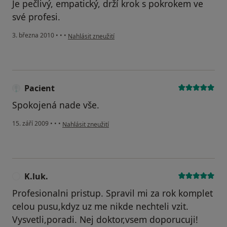
Je pečlivý, empatický, drží krok s pokrokem ve
své profesi.
podle názoru uživatele Pacient
3. března 2010
•
•
•
Nahlásit zneužití
Pacient
Spokojená nade vše.
podle názoru uživatele Pacient
15. září 2009
•
•
•
Nahlásit zneužití
K.luk.
K
Profesionalni pristup. Spravil mi za rok komplet
celou pusu,kdyz uz me nikde nechteli vzit.
Vysvetli,poradi. Nej doktor,vsem doporucuji!