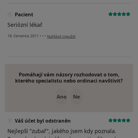
Pacient
Seriózní lékař.
podle názoru uživatele Pacient
18. července 2011
•
•
•
Nahlásit zneužití
Pomáhají vám názory rozhodovat o tom,
kterého specialistu nebo ordinaci navštívit?
Ano
Ne
Váš účet byl odstraněn
Nejlepší "zubař", jakého jsem kdy poznala.