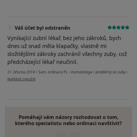
Váš účet byl odstraněn
Vynikající zubní lékař, bez jeho zákroků, bych
dnes už snad měla klapačky, vlastně mi
složitějšími zákroky zachránil všechny zuby, což
předcházející lékař neučinil.
21. března 2019
•
Sam. ordinace PL - stomatologa
•
problémy se zuby
•
podle názoru uživatele Váš účet byl odstraněn
Nahlásit zneužití
Pomáhají vám názory rozhodovat o tom,
kterého specialistu nebo ordinaci navštívit?