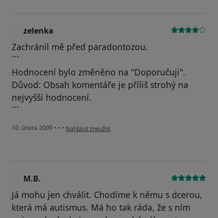
zelenka
Z
Zachránil mě před paradontozou.
```
Hodnocení bylo změněno na "Doporučuji".
Důvod: Obsah komentáře je příliš strohý na
nejvyšší hodnocení.
```
podle názoru uživatele zelenka
10. února 2009
•
•
•
Nahlásit zneužití
M.B.
M
Já mohu jen chválit. Chodíme k němu s dcerou,
která má autismus. Má ho tak ráda, že s ním