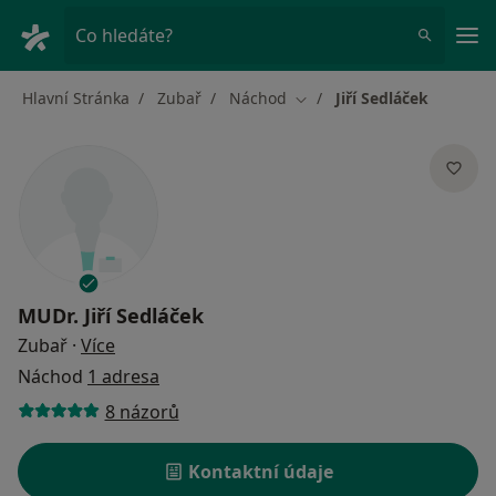
Hla
Co hledáte?
Hlavní Stránka
Zubař
Náchod
Jiří Sedláček
Změna města
MUDr.
Jiří Sedláček
o specializacích
Zubař
·
Více
Náchod
1 adresa
8 názorů
Kontaktní údaje