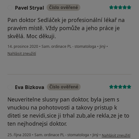
Pavel Stryal
Číslo ověřené
P
Pan doktor Sedláček je profesionální lékař na
pravém místě. Vždy pomůže a jeho práce je
skvělá. Moc děkuji.
14. prosince 2020
•
Sam. ordinace PL - stomatologa
•
Jiný
•
podle názoru uživatele Pavel Stryal
Nahlásit zneužití
Eva Bizkova
Číslo ověřené
E
Neuveritelne slusny pan doktor, byla jsem s
vnuckou na pohotovosti a takovy pristup k
diteti se nevidi,sice ji trhal zub,ale rekla,ze je to
ten nejhodnejsi doktor.
podle názoru uživatel
25. října 2020
•
Sam. ordinace PL - stomatologa
•
Jiný
•
Nahlásit zneužití