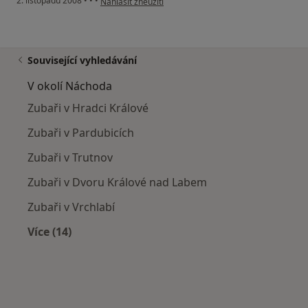
2. listopadu 2008
•
•
•
Nahlásit zneužití
Související vyhledávání
V okolí Náchoda
Zubaři v Hradci Králové
Zubaři v Pardubicích
Zubaři v Trutnov
Zubaři v Dvoru Králové nad Labem
Zubaři v Vrchlabí
Více (14)
Více v kategorii: V okolí Náchoda