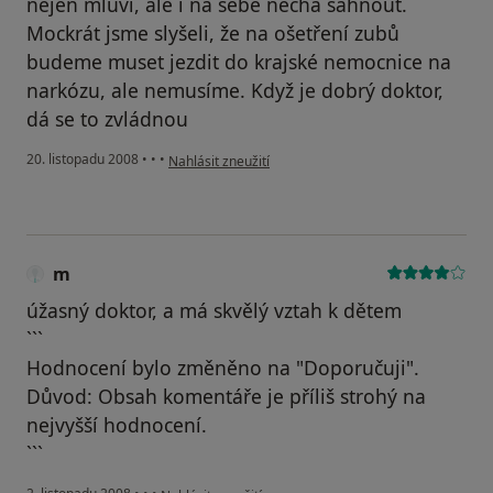
nejen mluví, ale i na sebe nechá sáhnout.
Mockrát jsme slyšeli, že na ošetření zubů
budeme muset jezdit do krajské nemocnice na
narkózu, ale nemusíme. Když je dobrý doktor,
dá se to zvládnou
podle názoru uživatele M.B.
20. listopadu 2008
•
•
•
Nahlásit zneužití
m
úžasný doktor, a má skvělý vztah k dětem
```
Hodnocení bylo změněno na "Doporučuji".
Důvod: Obsah komentáře je příliš strohý na
nejvyšší hodnocení.
```
podle názoru uživatele m