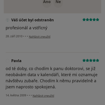
Ano
Ne
Váš účet byl odstraněn
profesionál a vstřícný
podle názoru uživatele Váš účet byl odstraněn
28. září 2010
•
•
•
Nahlásit zneužití
Pavla
P
od té doby, co chodím k panu doktorovi, se již
neobávám data v kalendáři, které mi oznamuje
návštěvu zubaře. Chodím k němu pravidelně a
jsem naprosto spokojená.
podle názoru uživatele Pavla
14. května 2009
•
•
•
Nahlásit zneužití