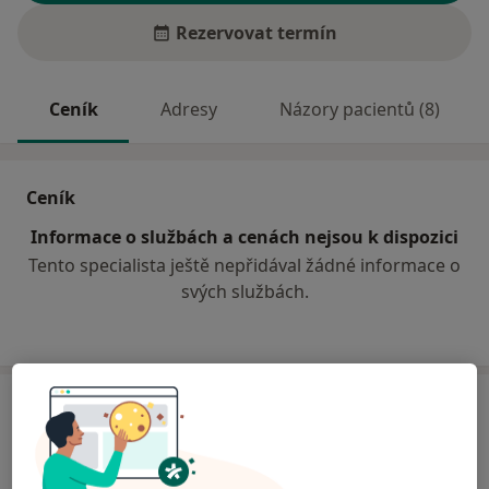
Rezervovat termín
Ceník
Adresy
Názory pacientů (8)
Ceník
Informace o službách a cenách nejsou k dispozici
Tento specialista ještě nepřidával žádné informace o
svých službách.
Adresa
Sam. ordinace PL - stomatologa
Kostelecká 1204,
Náchod
57401