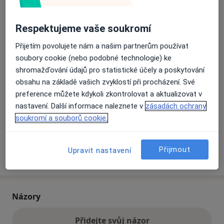
Respektujeme vaše soukromí
Přiblížit mapu
se otevře v nové záložce
Přijetím povolujete nám a našim partnerům používat
Dostupnost
Na této adrese online kalendář není aktivní
soubory cookie (nebo podobné technologie) ke
shromažďování údajů pro statistické účely a poskytování
Co mám v takové situaci udělat?
obsahu na základě vašich zvyklostí při procházení. Své
preference můžete kdykoli zkontrolovat a aktualizovat v
Způsoby platby (soukromé návštěvy)
nastavení. Další informace naleznete v
zásadách ochrany
Na teto adrese lékař přijímá pacienty na pojišťovnu
soukromí a souborů cookie.
Detaily
Přijmout
Upravit nastavení
Více
o adrese
Názory
Přidejte svůj názor