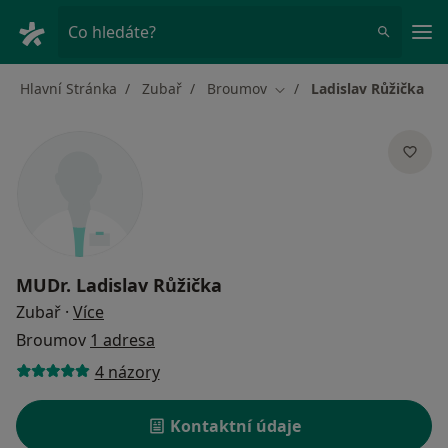
Hla
Co hledáte?
Hlavní Stránka
Zubař
Broumov
Ladislav Růžička
Změna města
MUDr.
Ladislav Růžička
o specializacích
Zubař
·
Více
Broumov
1 adresa
4 názory
Kontaktní údaje