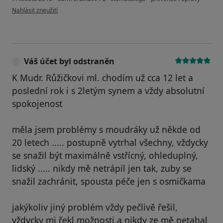
podle názoru uživatele Váš účet byl odstraněn
Nahlásit zneužití
Váš účet byl odstraněn
K Mudr. Růžičkovi ml. chodím už cca 12 let a
poslední rok i s 2letým synem a vždy absolutní
spokojenost
měla jsem problémy s moudráky už někde od
20 letech ..... postupně vytrhal všechny, vždycky
se snažil být maximálně vstřícný, ohleduplný,
lidský ..... nikdy mě netrápil jen tak, zuby se
snažil zachránit, spousta péče jen s osmičkama
jakýkoliv jiný problém vždy pečlivě řešil,
vždycky mi řekl možnosti a nikdy ze mě netahal