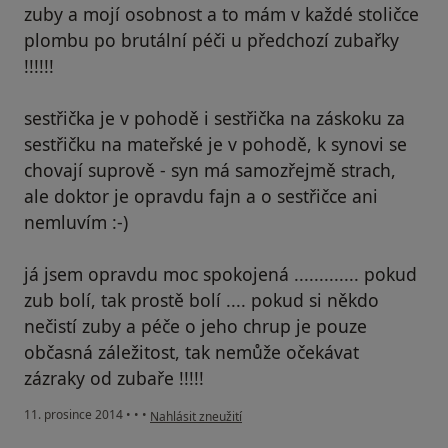
zuby a mojí osobnost a to mám v každé stoličce
plombu po brutální péči u předchozí zubařky
!!!!!!
sestřička je v pohodě i sestřička na záskoku za
sestřičku na mateřské je v pohodě, k synovi se
chovají suprově - syn má samozřejmě strach,
ale doktor je opravdu fajn a o sestřičce ani
nemluvím :-)
já jsem opravdu moc spokojená ............. pokud
zub bolí, tak prostě bolí .... pokud si někdo
nečistí zuby a péče o jeho chrup je pouze
občasná záležitost, tak nemůže očekávat
zázraky od zubaře !!!!!
podle názoru uživatele Váš účet byl odstraněn
11. prosince 2014
•
•
•
Nahlásit zneužití