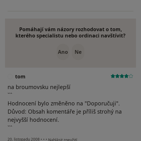
Pomáhají vám názory rozhodovat o tom,
kterého specialistu nebo ordinaci navštívit?
Ano
Ne
tom
T
na broumovsku nejlepší
```
Hodnocení bylo změněno na "Doporučuji".
Důvod: Obsah komentáře je příliš strohý na
nejvyšší hodnocení.
```
podle názoru uživatele tom
20. listopadu 2008
•
•
•
Nahlásit zneužití