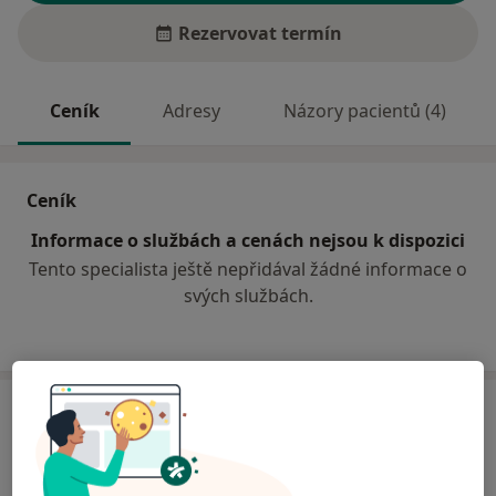
Rezervovat termín
Ceník
Adresy
Názory pacientů (4)
Ceník
Informace o službách a cenách nejsou k dispozici
Tento specialista ještě nepřidával žádné informace o
svých službách.
Adresa
Sam. ordinace PL - stomatologa
třída Masarykova 30,
Broumov
55001