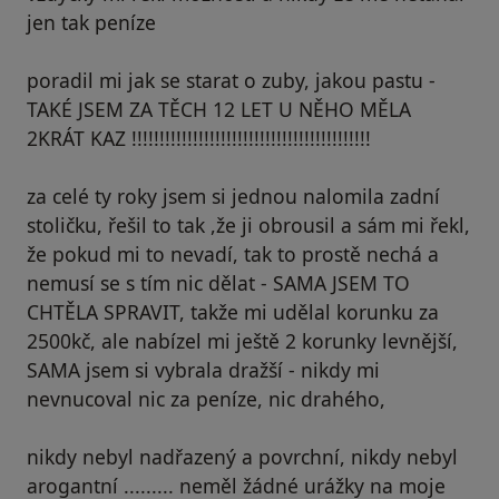
jen tak peníze
poradil mi jak se starat o zuby, jakou pastu -
TAKÉ JSEM ZA TĚCH 12 LET U NĚHO MĚLA
2KRÁT KAZ !!!!!!!!!!!!!!!!!!!!!!!!!!!!!!!!!!!!!!!!!!!
za celé ty roky jsem si jednou nalomila zadní
stoličku, řešil to tak ,že ji obrousil a sám mi řekl,
že pokud mi to nevadí, tak to prostě nechá a
nemusí se s tím nic dělat - SAMA JSEM TO
CHTĚLA SPRAVIT, takže mi udělal korunku za
2500kč, ale nabízel mi ještě 2 korunky levnější,
SAMA jsem si vybrala dražší - nikdy mi
nevnucoval nic za peníze, nic drahého,
nikdy nebyl nadřazený a povrchní, nikdy nebyl
arogantní ......... neměl žádné urážky na moje