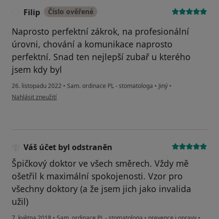
Filip
Číslo ověřené
F
Naprosto perfektní zákrok, na profesionální
úrovni, chování a komunikace naprosto
perfektní. Snad ten nejlepší zubař u kterého
jsem kdy byl
26. listopadu 2022
•
Sam. ordinace PL - stomatologa
•
Jiný
•
podle názoru uživatele Filip
Nahlásit zneužití
Váš účet byl odstraněn
Špičkový doktor ve všech směrech. Vždy mě
ošetřil k maximální spokojenosti. Vzor pro
všechny doktory (a že jsem jich jako invalida
užil)
7. května 2018
•
Sam. ordinace PL - stomatologa
•
prevence i opravy
•