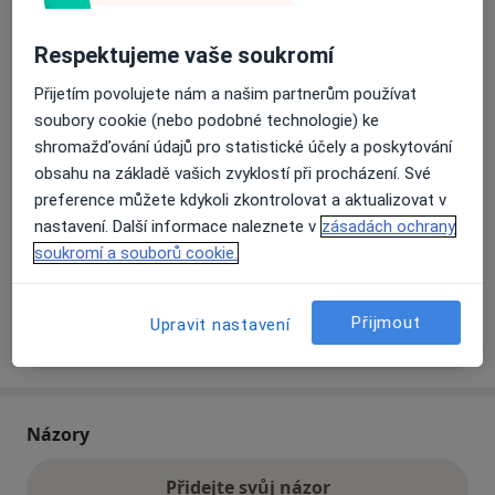
Respektujeme vaše soukromí
Přiblížit mapu
se otevře v nové záložce
Přijetím povolujete nám a našim partnerům používat
soubory cookie (nebo podobné technologie) ke
Dostupnost
Na této adrese online kalendář není aktivní
shromažďování údajů pro statistické účely a poskytování
Co mám v takové situaci udělat?
obsahu na základě vašich zvyklostí při procházení. Své
preference můžete kdykoli zkontrolovat a aktualizovat v
Způsoby platby (soukromé návštěvy)
nastavení. Další informace naleznete v
zásadách ochrany
soukromí a souborů cookie.
Na teto adrese lékař přijímá pacienty na pojišťovnu
Detaily
Přijmout
Upravit nastavení
Více
o adrese
Názory
Přidejte svůj názor