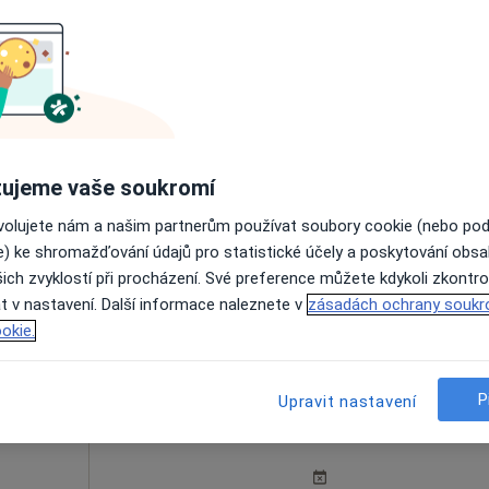
MDDr. Vojtěch Novotný, soukromá zubní ordinace stomatologie.tu@seznam.cz ----------- www.ndent.cz
abý
Dnes
Zítra
Po
Út
8 Srpen
9 Srpen
10 Srpen
11 Srpe
ujeme vaše soukromí
Online rezervace termínu není k dispozic
ovolujete nám a našim partnerům používat soubory cookie (nebo po
e) ke shromažďování údajů pro statistické účely a poskytování obs
Rezervovat termín
ich zvyklostí při procházení. Své preference můžete kdykoli zkontro
m
•
Mapa
t v nastavení. Další informace naleznete v
zásadách ochrany soukr
okie.
P
Upravit nastavení
Dnes
Zítra
Po
Út
8 Srpen
9 Srpen
10 Srpen
11 Srpe