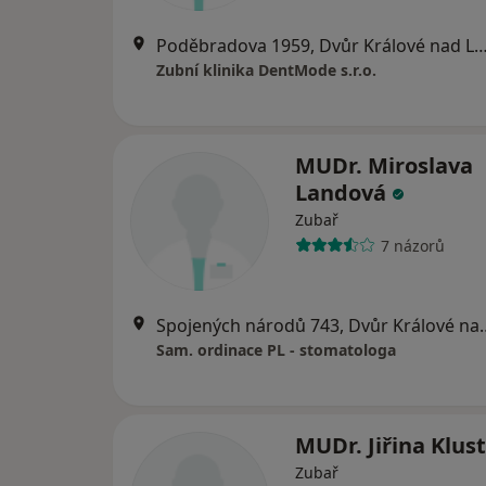
Poděbradova 1959, Dvůr Králové na
Zubní klinika DentMode s.r.o.
MUDr. Miroslava
Landová
Zubař
7 názorů
Spojených národů 743
Sam. ordinace PL - stomatologa
MUDr. Jiřina Klus
Zubař