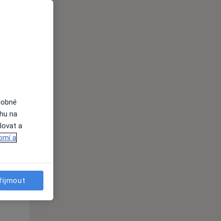
St
Čt
Pá
n
12 Srpen
13 Srpen
14 Srpen
i
dobné
ahu na
lovat a
omí a
řijmout
St
Čt
Pá
n
12 Srpen
13 Srpen
14 Srpen