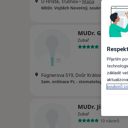
U Hřiště, Trutnov
•
Mapa
MUDr. Gustav Hr
Zubař
15 názorů
Respekt
Přijetím p
technologi
základě vaš
Fügnerova 519, Dvůr Králové nad Labe
aktualizova
Sam. ordinace PL - stomatologa s lab.
souborů co
MUDr. Jiří Prouza
Zubař
10 názorů