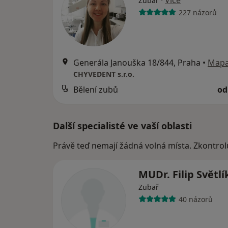
·
Více
Zubař
227 názorů
Generála Janouška 18/844, Praha
•
Map
CHYVEDENT s.r.o.
Bělení zubů
od
Další specialisté ve vaší oblasti
Právě teď nemají žádná volná místa. Zkontrol
MUDr. Filip Světl
Zubař
40 názorů