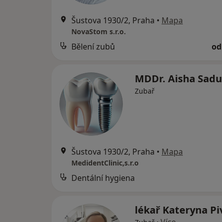
Šustova 1930/2, Praha
•
Mapa
NovaStom s.r.o.
Bělení zubů
od
MDDr. Aisha Sad
Zubař
Šustova 1930/2, Praha
•
Mapa
MedidentClinic,s.r.o
Dentální hygiena
lékař Kateryna P