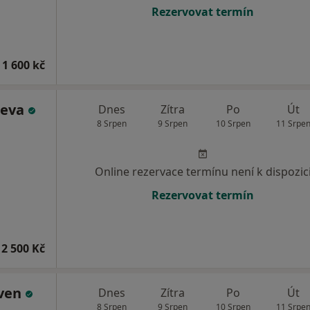
Rezervovat termín
 1 600 kč
ueva
Dnes
Zítra
Po
Út
8 Srpen
9 Srpen
10 Srpen
11 Srpe
Online rezervace termínu není k dispozic
Rezervovat termín
2 500 Kč
iven
Dnes
Zítra
Po
Út
8 Srpen
9 Srpen
10 Srpen
11 Srpe