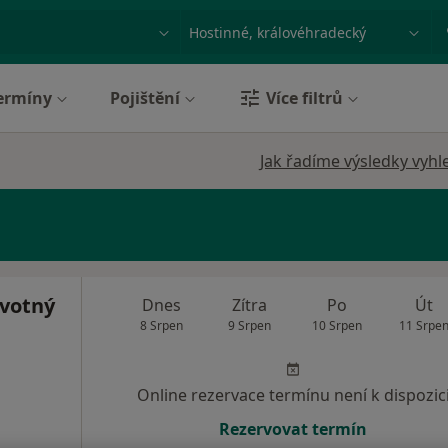
ace, nemoc nebo příjmení
Město nebo region
ermíny
Pojištění
Více filtrů
Jak řadíme výsledky vyhl
votný
Dnes
Zítra
Po
Út
8 Srpen
9 Srpen
10 Srpen
11 Srpe
Online rezervace termínu není k dispozic
Rezervovat termín