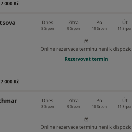
7 000 Kč
etsova
Dnes
Zítra
Po
Út
8 Srpen
9 Srpen
10 Srpen
11 Srpe
Online rezervace termínu není k dispozic
Rezervovat termín
7 000 Kč
achmar
Dnes
Zítra
Po
Út
8 Srpen
9 Srpen
10 Srpen
11 Srpe
Online rezervace termínu není k dispozic