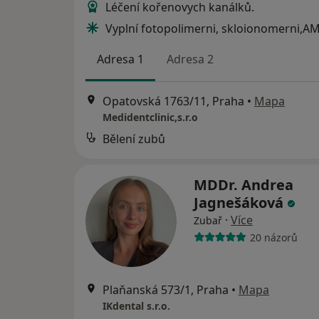
Léčení kořenovych kanálků.
Vyplní fotopolimerni, skloionomerni,A
Adresa 1
Adresa 2
Opatovská 1763/11, Praha
•
Mapa
Medidentclinic,s.r.o
Bělení zubů
MDDr. Andrea
Jagnešáková
·
Více
Zubař
20 názorů
Plaňanská 573/1, Praha
•
Mapa
IKdental s.r.o.