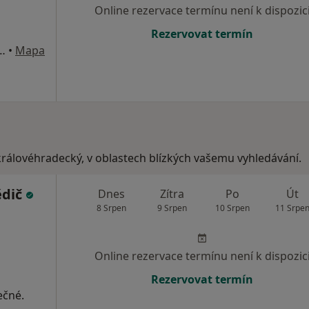
Online rezervace termínu není k dispozic
Rezervovat termín
, Dvůr Králové nad Labem
•
Mapa
 královéhradecký, v oblastech blízkých vašemu vyhledávání.
ědič
Dnes
Zítra
Po
Út
8 Srpen
9 Srpen
10 Srpen
11 Srpe
Online rezervace termínu není k dispozic
Rezervovat termín
ečné.