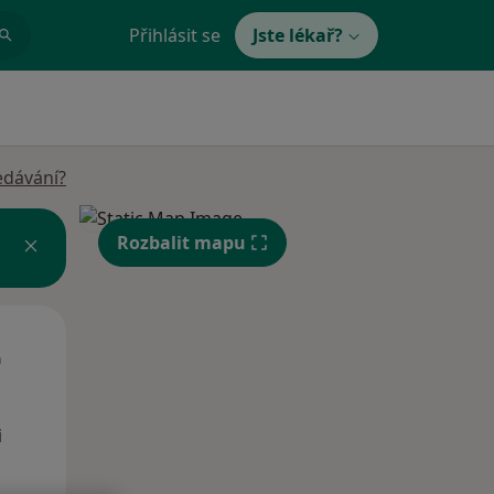
Přihlásit se
Jste lékař?
edávání?
Rozbalit mapu
St
Čt
Pá
n
12 Srpen
13 Srpen
14 Srpen
i