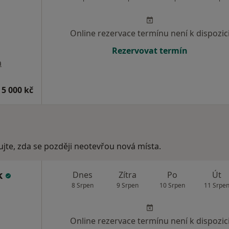
Online rezervace termínu není k dispozic
Rezervovat termín
a
 5 000 kč
ujte, zda se později neotevřou nová místa.
ík
Dnes
Zítra
Po
Út
8 Srpen
9 Srpen
10 Srpen
11 Srpe
Online rezervace termínu není k dispozic