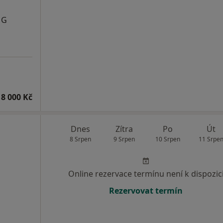
MG
8 000 Kč
Dnes
Zítra
Po
Út
8 Srpen
9 Srpen
10 Srpen
11 Srpe
Online rezervace termínu není k dispozic
Rezervovat termín