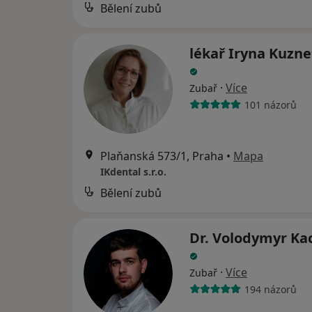
Bělení zubů
lékař Iryna Kuzn
·
Více
Zubař
101 názorů
Plaňanská 573/1, Praha
•
Mapa
IKdental s.r.o.
Bělení zubů
Dr. Volodymyr K
·
Více
Zubař
194 názorů