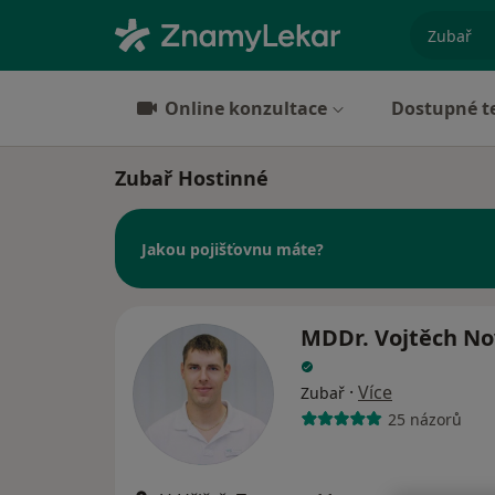
specializ
Online konzultace
Dostupné t
Zubař Hostinné
Jakou pojišťovnu máte?
MDDr. Vojtěch No
·
Více
Zubař
25 názorů