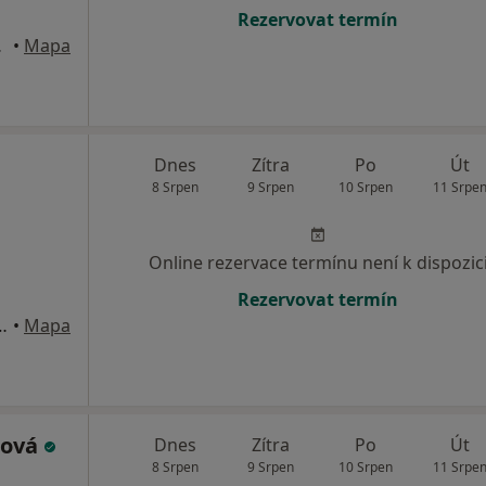
Rezervovat termín
d Labem
•
Mapa
Dnes
Zítra
Po
Út
8 Srpen
9 Srpen
10 Srpen
11 Srpe
Online rezervace termínu není k dispozic
Rezervovat termín
, Dvůr Králové nad Labem
•
Mapa
tová
Dnes
Zítra
Po
Út
8 Srpen
9 Srpen
10 Srpen
11 Srpe