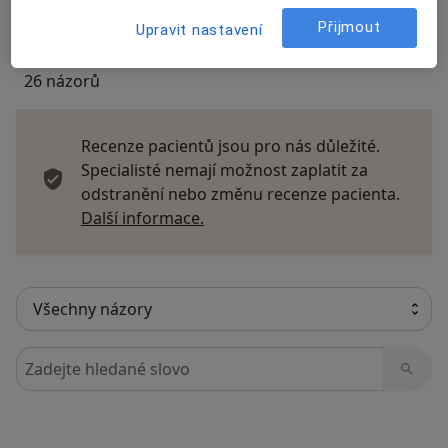
Přijmout
Upravit nastavení
26 názorů
Recenze pacientů jsou pro nás důležité.
Specialisté nemají možnost zaplatit za
odstranění nebo změnu recenze pacienta.
Další informace o názorech
Další informace.
Hledejte v názorech