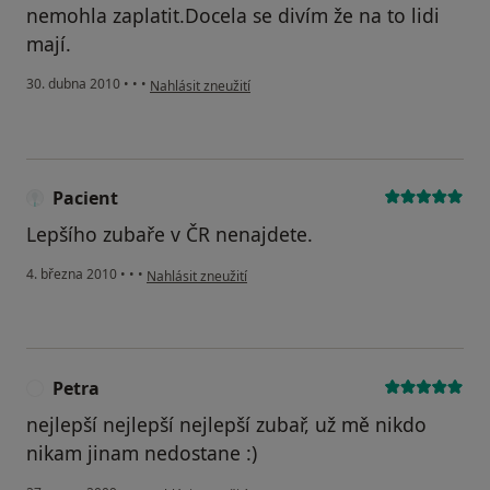
nemohla zaplatit.Docela se divím že na to lidi
mají.
podle názoru uživatele Pacient
30. dubna 2010
•
•
•
Nahlásit zneužití
Pacient
Lepšího zubaře v ČR nenajdete.
podle názoru uživatele Pacient
4. března 2010
•
•
•
Nahlásit zneužití
Petra
P
nejlepší nejlepší nejlepší zubař, už mě nikdo
nikam jinam nedostane :)
podle názoru uživatele Petra