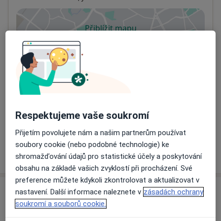
Přiblížit mapu
se otevře v nové záložce
Dostupnost
Na této adrese online kalendář není aktivní
Co mám v takové situaci udělat?
Způsoby platby (soukromé návštěvy)
Na teto adrese lékař přijímá pacienty na pojišťovnu
Respektujeme vaše soukromí
Detaily
Přijetím povolujete nám a našim partnerům používat
soubory cookie (nebo podobné technologie) ke
Více
shromažďování údajů pro statistické účely a poskytování
o adrese
obsahu na základě vašich zvyklostí při procházení. Své
preference můžete kdykoli zkontrolovat a aktualizovat v
nastavení. Další informace naleznete v
zásadách ochrany
Názory
soukromí a souborů cookie.
Přidejte svůj názor