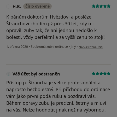
H.B.
Číslo ověřené
H
K pánům doktorům Hvězdovi a posléze
Štrauchovi chodím již přes 30 let, kdy mi
opravili zuby tak, že ani jednou nedošlo k
bolesti, vždy perfektní a za vyšší cenu to stojí!
podle názoru uživatele H.B
1. března 2020
•
Soukromá zubní ordinace
•
Jiný
•
Nahlásit zneužití
Váš účet byl odstraněn
Přístup p. Štraucha je velice profesionální a
naprosto bezbolestný. Při příchodu do ordinace
vám jako první podá ruku a pozdraví vás.
Během opravy zubu je precizní, šetrný a mluví
na vás. Nelze hodnotit jinak než na výbornou.