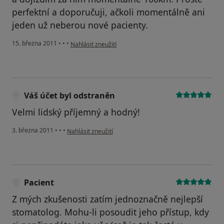
perfektní a doporučuji, ačkoli momentálně ani
jeden už neberou nové pacienty.
podle názoru uživatele Pacient
15. března 2011
•
•
•
Nahlásit zneužití
Váš účet byl odstraněn
Velmi lidský příjemný a hodný!
podle názoru uživatele Váš účet byl odstraněn
3. března 2011
•
•
•
Nahlásit zneužití
Pacient
Z mých zkušenosti zatím jednoznačně nejlepší
stomatolog. Mohu-li posoudit jeho přístup, kdy