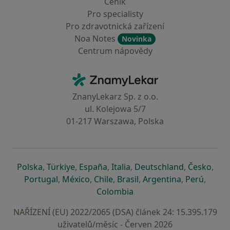
Ceník
Pro specialisty
Pro zdravotnická zařízení
Noa Notes
Novinka
Centrum nápovědy
Kontakt
ZnamyLekar - Hlavní stránka
ZnanyLekarz Sp. z o.o.
ul. Kolejowa 5/7
01-217 Warszawa, Polska
se otevře v nové záložce
se otevře v nové záložce
se otevře v nové záložce
se otevře v nové záložce
se otevře v 
se o
Polska
,
Türkiye
,
España
,
Italia
,
Deutschland
,
Česko
,
se otevře v nové záložce
se otevře v nové záložce
se otevře v nové záložce
se otevře v nové záložc
se otevře v 
se ote
Portugal
,
México
,
Chile
,
Brasil
,
Argentina
,
Perú
,
se otevře v nové záložce
Colombia
NAŘÍZENÍ (EU) 2022/2065 (DSA) článek 24: 15.395.179
uživatelů/měsíc - Červen 2026