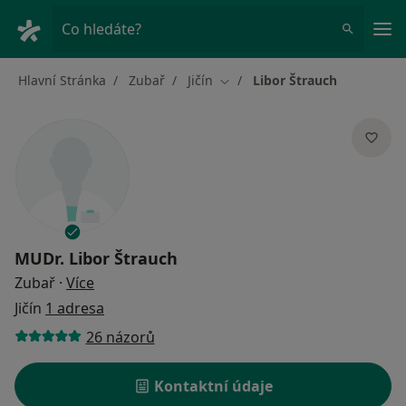
Hla
Co hledáte?
Hlavní Stránka
Zubař
Jičín
Libor Štrauch
Změna města
MUDr.
Libor Štrauch
o specializacích
Zubař
·
Více
Jičín
1 adresa
26 názorů
Kontaktní údaje