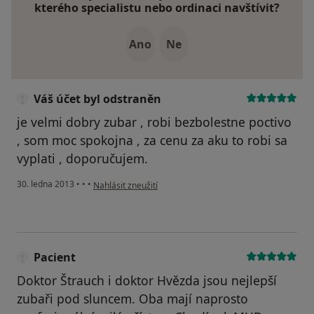
kterého specialistu nebo ordinaci navštívit?
Ano
Ne
Váš účet byl odstraněn
je velmi dobry zubar , robi bezbolestne poctivo
, som moc spokojna , za cenu za aku to robi sa
vyplati , doporučujem.
podle názoru uživatele Váš účet byl odstraněn
30. ledna 2013
•
•
•
Nahlásit zneužití
Pacient
Doktor Štrauch i doktor Hvězda jsou nejlepší
zubaři pod sluncem. Oba mají naprosto