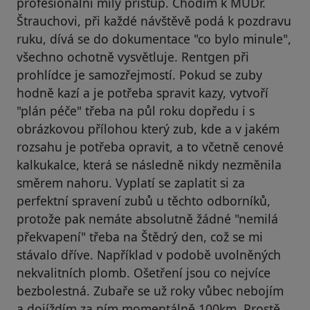
profesionální milý přístup. Chodím k MUDr.
Štrauchovi, při každé návštěvě podá k pozdravu
ruku, dívá se do dokumentace "co bylo minule",
všechno ochotně vysvětluje. Rentgen při
prohlídce je samozřejmostí. Pokud se zuby
hodně kazí a je potřeba spravit kazy, vytvoří
"plán péče" třeba na půl roku dopředu i s
obrázkovou přílohou který zub, kde a v jakém
rozsahu je potřeba opravit, a to včetně cenové
kalkukalce, která se následně nikdy nezměnila
směrem nahoru. Vyplatí se zaplatit si za
perfektní spravení zubů u těchto odborníků,
protože pak nemáte absolutně žádné "nemilá
překvapení" třeba na Štědrý den, což se mi
stávalo dříve. Například v podobě uvolněných
nekvalitních plomb. Ošetření jsou co nejvíce
bezbolestná. Zubaře se už roky vůbec nebojím
a dojíždím za ním momentálně 100km. Prostě