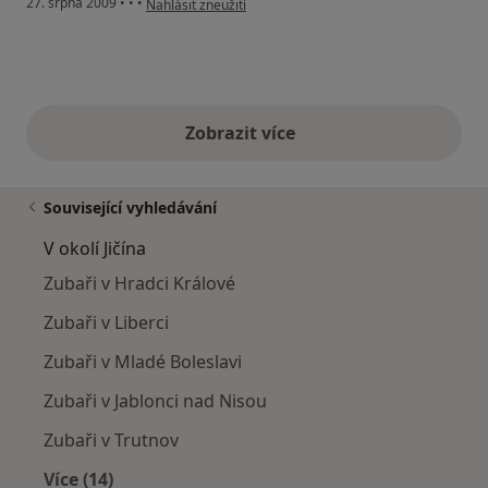
27. srpna 2009
•
•
•
Nahlásit zneužití
Zobrazit více
výše uvedené názory
Související vyhledávání
V okolí Jičína
Zubaři v Hradci Králové
Zubaři v Liberci
Zubaři v Mladé Boleslavi
Zubaři v Jablonci nad Nisou
Zubaři v Trutnov
Více (14)