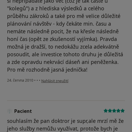
si nepřipadáte jako věc (což je tak časté u
"kolegů") a z hlediska výsledků a celého
průběhu zákroků a také pro mě velice důležité
plánování návštěv - kdy čekáte min. času a
nemáte následně pocit, že na křesle následně
honí čas (opět ze zkušeností vyjímka). Pravda
možná je dražší, to nedokážu zcela adekvátně
posoudit, ale investice tohoto druhu je důležitá
a zde opravdu nekrvácí dáseň ani peněženka.
Pro mě rozhodně jasná jednička!
podle názoru uživatele Pacient
24. června 2010
•
•
•
Nahlásit zneužití
Pacient
souhlasím že pan doktror je supr,ale mrzí mě že
jeho služby nemůžu využívat, protože bych je