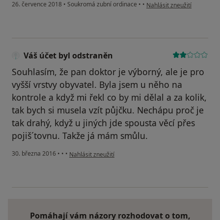
podle názoru uživatele Váš
26. července 2018
•
Soukromá zubní ordinace
•
•
Nahlásit zneužití
Váš účet byl odstraněn
Souhlasím, že pan doktor je výborný, ale je pro
vyšší vrstvy obyvatel. Byla jsem u něho na
kontrole a když mi řekl co by mi dělal a za kolik,
tak bych si musela vzít půjčku. Nechápu proč je
tak drahý, když u jiných jde spousta věcí přes
pojiš´tovnu. Takže já mám smůlu.
podle názoru uživatele Váš účet byl odstraněn
30. března 2016
•
•
•
Nahlásit zneužití
Pomáhají vám názory rozhodovat o tom,