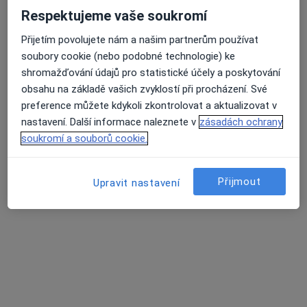
MUDr. Antonín Dědič
Respektujeme vaše soukromí
·
Více
Zubař
4 názory
Přijetím povolujete nám a našim partnerům používat
soubory cookie (nebo podobné technologie) ke
Korunky. Můstky.Náhrady celkově, částečné.
shromažďování údajů pro statistické účely a poskytování
Léčení kořenovych kanálků.
obsahu na základě vašich zvyklostí při procházení. Své
Vyplní fotopolimerni, skloionomerni,AMG
preference můžete kdykoli zkontrolovat a aktualizovat v
nastavení. Další informace naleznete v
zásadách ochrany
Adresa 1
Adresa 2
soukromí a souborů cookie.
Opatovská 1763/11, Praha
•
Mapa
Přijmout
Upravit nastavení
Medidentclinic,s.r.o
Bělení zubů
8 000 Kč
Tento specialista nenabízí online rezervaci termínu na této adrese.
Rezervovat termín