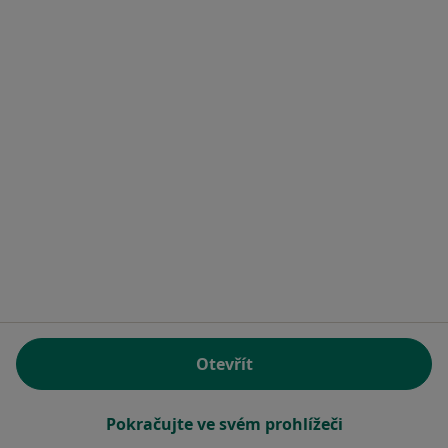
MUDr. Natalia Naboichenko
Zubař
1 názor
Purkyňova 1849, Frýdštejn
•
Mapa
STOMINAS s.r.o.
Tento specialista nenabízí online rezervaci termínu na této adrese.
Rezervovat termín
1
2
3
4
6
Otevřít
Související vyhledávání
Specialisté, kteří mají smlouvu s Zdravotní
Pokračujte ve svém prohlížeči
pojišťovna ministerstva vnitra ČR