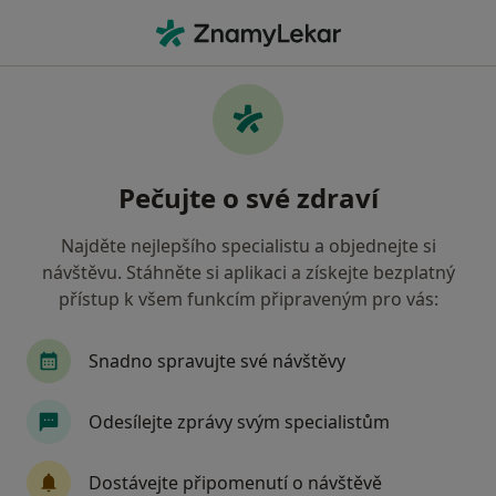
Hla
Zubař • Jablonec nad Nisou, liberecký
Filtry
• 1
Mapa
Doporučení zubaři s Zdravotní pojišťovna
Pečujte o své zdraví
ministerstva vnitra ČR Jablonec nad Nisou
Jak řadíme výsledky vyhledávání?
Najděte nejlepšího specialistu a objednejte si
návštěvu. Stáhněte si aplikaci a získejte bezplatný
přístup k všem funkcím připraveným pro vás:
Snadno spravujte své návštěvy
Odesílejte zprávy svým specialistům
MUDr. Volodymyr Chornei
Dostávejte připomenutí o návštěvě
·
Více
Zubař