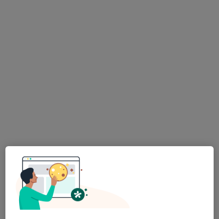
lékař Maryana Kovalchuk
·
Více
Zubař
729 názorů
Na Poříčním právu 376/1, Praha
•
Mapa
HOLISTIC DENTAL AND PHYSIO CENTRE s.r.o.
Tento specialista nenabízí online rezervaci termínu na této adrese.
Rezervovat termín