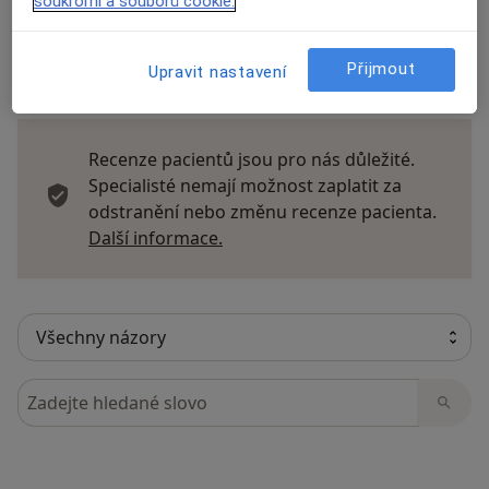
soukromí a souborů cookie.
Přijmout
Upravit nastavení
21 názorů
Recenze pacientů jsou pro nás důležité.
Specialisté nemají možnost zaplatit za
odstranění nebo změnu recenze pacienta.
Další informace o názorech
Další informace.
Hledejte v názorech