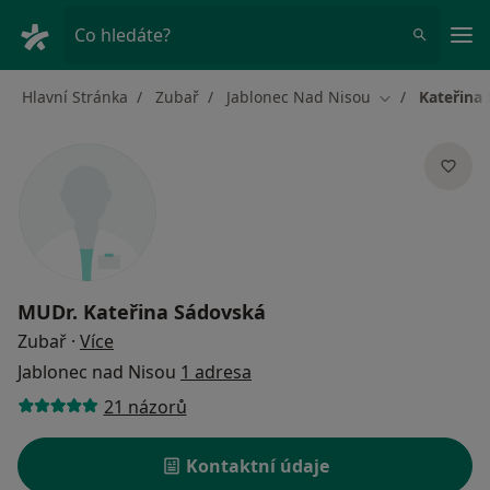
Hla
Co hledáte?
Hlavní Stránka
Zubař
Jablonec Nad Nisou
Kateřina
Změna města
MUDr.
Kateřina Sádovská
o specializacích
Zubař
·
Více
Jablonec nad Nisou
1 adresa
21 názorů
Kontaktní údaje