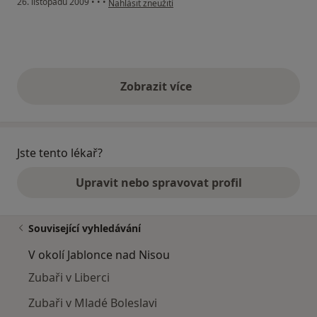
26. listopadu 2009
•
•
•
Nahlásit zneužití
Zobrazit více
výše uvedené názory
Jste tento lékař?
Upravit nebo spravovat profil
Související vyhledávání
V okolí Jablonce nad Nisou
Zubaři v Liberci
Zubaři v Mladé Boleslavi