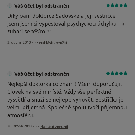
Váš účet byl odstraněn
Díky paní doktorce Sádovské a její sestřičce
jsem jsem si vypěstoval psychyckou úchylku - k
zubaři se těším !!!
podle názoru uživatele Váš účet byl odstraněn
3. dubna 2013
•
•
•
Nahlásit zneužití
Váš účet byl odstraněn
Nejlepší doktorka co znám ! Všem doporučuji.
Člověk na svém místě. Vždy vše perfektně
vysvětlí a snaží se nejlépe vyhovět. Sestřička je
velmi příjemná. Společně spolu tvoří příjemnou
atmosféru.
podle názoru uživatele Váš účet byl odstraněn
20. srpna 2012
•
•
•
Nahlásit zneužití