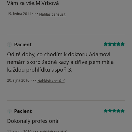
Vám za vše.M.Vrbová
podle názoru uživatele Pacient
19. ledna 2011
•
•
•
Nahlásit zneužití
Pacient
Od té doby, co chodím k doktoru Adamovi
nemám skoro žádné kazy a dříve jsem měla
každou prohlídku aspoň 3.
podle názoru uživatele Pacient
20. října 2010
•
•
•
Nahlásit zneužití
Pacient
Dokonalý profesionál
podle názoru uživatele Pacient
11. srpna 2010
•
•
•