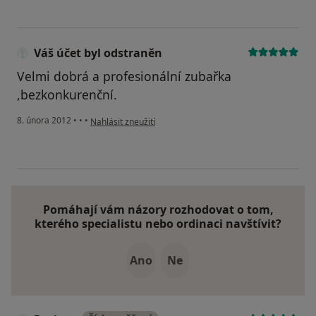
Váš účet byl odstraněn
Velmi dobrá a profesionální zubařka
,bezkonkurenční.
podle názoru uživatele Váš účet byl odstraněn
8. února 2012
•
•
•
Nahlásit zneužití
Pomáhají vám názory rozhodovat o tom,
kterého specialistu nebo ordinaci navštívit?
Ano
Ne