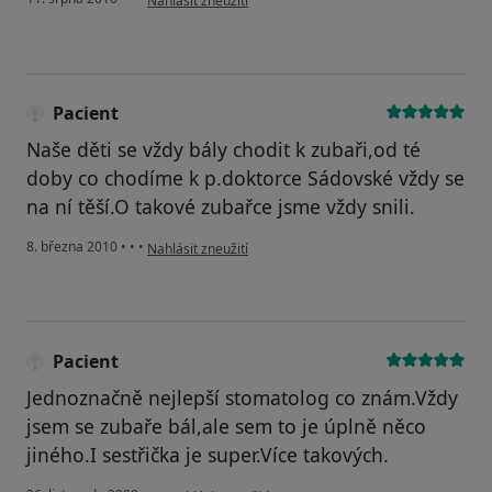
Nahlásit zneužití
Pacient
Naše děti se vždy bály chodit k zubaři,od té
doby co chodíme k p.doktorce Sádovské vždy se
na ní těší.O takové zubařce jsme vždy snili.
podle názoru uživatele Pacient
8. března 2010
•
•
•
Nahlásit zneužití
Pacient
Jednoznačně nejlepší stomatolog co znám.Vždy
jsem se zubaře bál,ale sem to je úplně něco
jiného.I sestřička je super.Více takových.
podle názoru uživatele Pacient