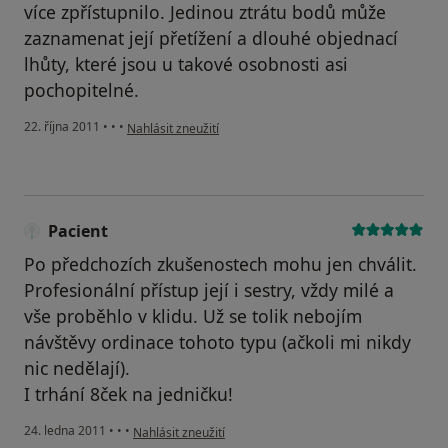
více zpřístupnilo. Jedinou ztrátu bodů může
zaznamenat její přetížení a dlouhé objednací
lhůty, které jsou u takové osobnosti asi
pochopitelné.
podle názoru uživatele Pacient
22. října 2011
•
•
•
Nahlásit zneužití
Pacient
Po předchozích zkušenostech mohu jen chválit.
Profesionální přístup její i sestry, vždy milé a
vše proběhlo v klidu. Už se tolik nebojím
návštěvy ordinace tohoto typu (ačkoli mi nikdy
nic nedělají).
I trhání 8ček na jedničku!
podle názoru uživatele Pacient
24. ledna 2011
•
•
•
Nahlásit zneužití