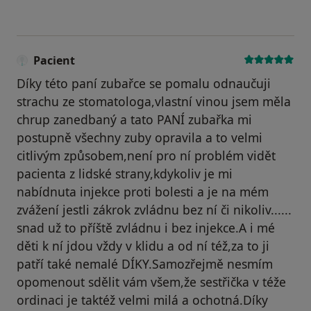
Pacient
Díky této paní zubařce se pomalu odnaučuji
strachu ze stomatologa,vlastní vinou jsem měla
chrup zanedbaný a tato PANÍ zubařka mi
postupně všechny zuby opravila a to velmi
citlivým způsobem,není pro ní problém vidět
pacienta z lidské strany,kdykoliv je mi
nabídnuta injekce proti bolesti a je na mém
zvážení jestli zákrok zvládnu bez ní či nikoliv......
snad už to příště zvládnu i bez injekce.A i mé
děti k ní jdou vždy v klidu a od ní též,za to ji
patří také nemalé DÍKY.Samozřejmě nesmím
opomenout sdělit vám všem,že sestřička v téže
ordinaci je taktéž velmi milá a ochotná.Díky