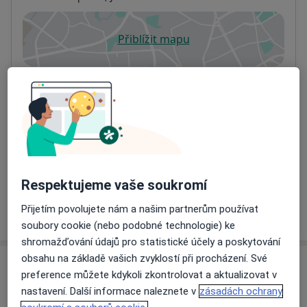
Přiblížit mapu
se otevře v nové záložce
Dostupnost
Na této adrese online kalendář není aktivní
Co mám v takové situaci udělat?
Způsoby platby (soukromé návštěvy)
Na teto adrese lékař přijímá pacienty na pojišťovnu
Detaily
Respektujeme vaše soukromí
Přijetím povolujete nám a našim partnerům používat
Více
o adrese
soubory cookie (nebo podobné technologie) ke
shromažďování údajů pro statistické účely a poskytování
obsahu na základě vašich zvyklostí při procházení. Své
Názory
preference můžete kdykoli zkontrolovat a aktualizovat v
nastavení. Další informace naleznete v
zásadách ochrany
Přidejte svůj názor