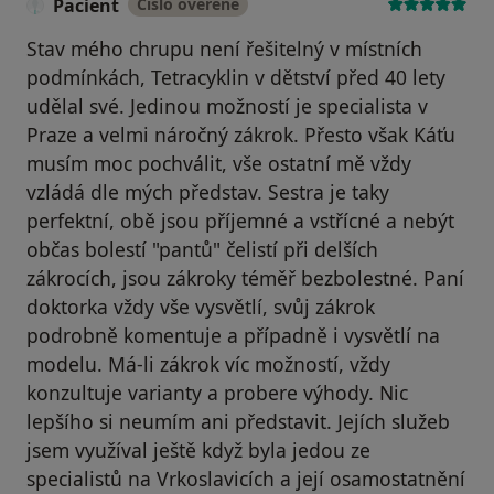
Pacient
Číslo ověřené
Stav mého chrupu není řešitelný v místních
podmínkách, Tetracyklin v dětství před 40 lety
udělal své. Jedinou možností je specialista v
Praze a velmi náročný zákrok. Přesto však Káťu
musím moc pochválit, vše ostatní mě vždy
vzládá dle mých představ. Sestra je taky
perfektní, obě jsou příjemné a vstřícné a nebýt
občas bolestí "pantů" čelistí při delších
zákrocích, jsou zákroky téměř bezbolestné. Paní
doktorka vždy vše vysvětlí, svůj zákrok
podrobně komentuje a případně i vysvětlí na
modelu. Má-li zákrok víc možností, vždy
konzultuje varianty a probere výhody. Nic
lepšího si neumím ani představit. Jejích služeb
jsem využíval ještě když byla jedou ze
specialistů na Vrkoslavicích a její osamostatnění