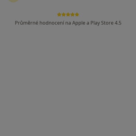
Průměrné hodnocení na Apple a Play Store 4.5
Pavla Hromádková
Pediatr, Praktický lékař
9 názorů
Liberec
•
Mapa
Ordinace
Tento specialista nenabízí online rezervaci termínu na této adrese.
Rezervovat termín