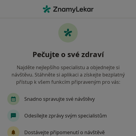
Hla
Pediatr • Jablonec nad Nisou, liberecký
Filtry
Mapa
Pediatr Jablonec nad Nisou
Pečujte o své zdraví
Jak řadíme výsledky vyhledávání?
Najděte nejlepšího specialistu a objednejte si
návštěvu. Stáhněte si aplikaci a získejte bezplatný
Jakou pojišťovnu máte?
přístup k všem funkcím připraveným pro vás:
Zdravotní pojišťovna ministerstva vnitra ČR
O
Snadno spravujte své návštěvy
Odesílejte zprávy svým specialistům
Dostávejte připomenutí o návštěvě