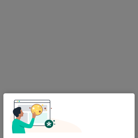
MUDr. Denisa Nyplová
·
Více
Pediatr
3 názory
Na Kopci 3055/9, Jablonec nad Nisou
•
Mapa
MUDr.Denisa Nyplová, Praktický lékař pro děti a dorost
Tento specialista nenabízí online rezervaci termínu na této adrese.
Rezervovat termín
K dispozici jsou online konzultace
Specialisté ve vaší oblasti nenabízí osobní návštěvy.
Zkuste místo toho online konzultace.