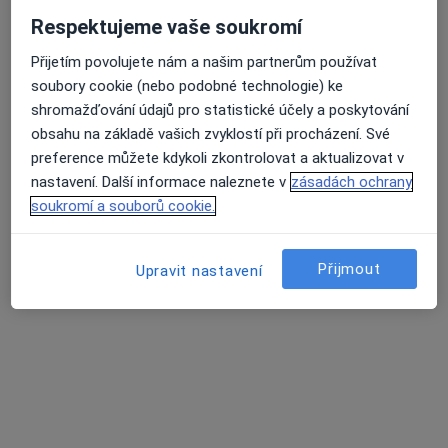
Respektujeme vaše soukromí
Přijetím povolujete nám a našim partnerům používat
MUDr. Martina Matulová
soubory cookie (nebo podobné technologie) ke
shromažďování údajů pro statistické účely a poskytování
·
Více
Pediatr
obsahu na základě vašich zvyklostí při procházení. Své
12 názorů
preference můžete kdykoli zkontrolovat a aktualizovat v
Tento specialista nenabízí online rezervaci termínu na této adrese.
nastavení. Další informace naleznete v
zásadách ochrany
soukromí a souborů cookie.
Rezervovat termín
Přijmout
Upravit nastavení
MUDr. Daniela Ondřichová Nováková